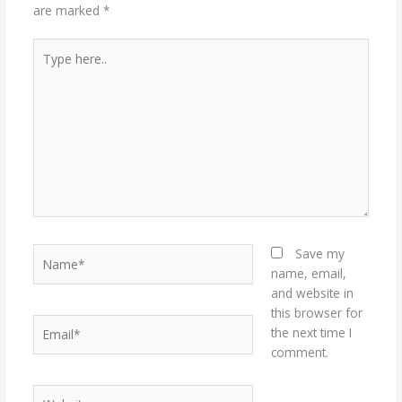
are marked
*
Type
here..
Name*
Save my
name, email,
and website in
this browser for
Email*
the next time I
comment.
Website