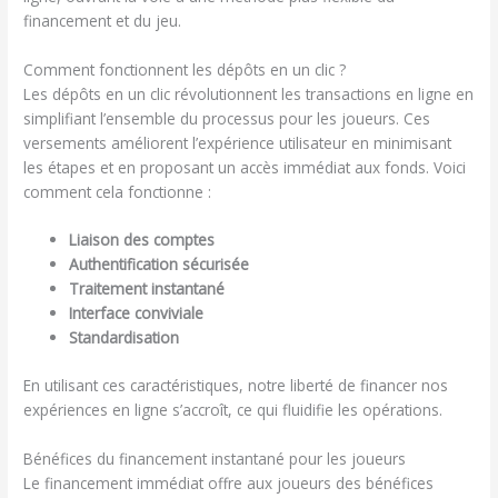
financement et du jeu.
Comment fonctionnent les dépôts en un clic ?
Les dépôts en un clic révolutionnent les transactions en ligne en
simplifiant l’ensemble du processus pour les joueurs. Ces
versements améliorent l’expérience utilisateur en minimisant
les étapes et en proposant un accès immédiat aux fonds. Voici
comment cela fonctionne :
Liaison des comptes
Authentification sécurisée
Traitement instantané
Interface conviviale
Standardisation
En utilisant ces caractéristiques, notre liberté de financer nos
expériences en ligne s’accroît, ce qui fluidifie les opérations.
Bénéfices du financement instantané pour les joueurs
Le financement immédiat offre aux joueurs des bénéfices