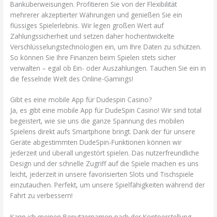
Banküberweisungen. Profitieren Sie von der Flexibilität
mehrerer akzeptierter Währungen und genießen Sie ein
flüssiges Spielerlebnis. Wir legen großen Wert auf
Zahlungssicherheit und setzen daher hochentwickelte
Verschlüsselungstechnologien ein, um Ihre Daten zu schützen.
So können Sie Ihre Finanzen beim Spielen stets sicher
verwalten – egal ob Ein- oder Auszahlungen. Tauchen Sie ein in
die fesselnde Welt des Online-Gamings!
Gibt es eine mobile App für Dudespin Casino?
Ja, es gibt eine mobile App für DudeSpin Casino! Wir sind total
begeistert, wie sie uns die ganze Spannung des mobilen
Spielens direkt aufs Smartphone bringt. Dank der für unsere
Geräte abgestimmten DudeSpin-Funktionen können wir
jederzeit und überall ungestört spielen. Das nutzerfreundliche
Design und der schnelle Zugriff auf die Spiele machen es uns
leicht, jederzeit in unsere favorisierten Slots und Tischspiele
einzutauchen. Perfekt, um unsere Spielfähigkeiten während der
Fahrt zu verbessern!
Kann ich meinen Benutzernamen nach der Kontoerstellung