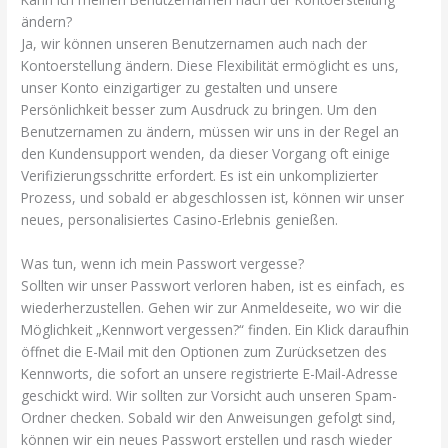
ändern?
Ja, wir können unseren Benutzernamen auch nach der
Kontoerstellung ändern. Diese Flexibilität ermöglicht es uns,
unser Konto einzigartiger zu gestalten und unsere
Persönlichkeit besser zum Ausdruck zu bringen. Um den
Benutzernamen zu ändern, müssen wir uns in der Regel an
den Kundensupport wenden, da dieser Vorgang oft einige
Verifizierungsschritte erfordert. Es ist ein unkomplizierter
Prozess, und sobald er abgeschlossen ist, können wir unser
neues, personalisiertes Casino-Erlebnis genießen.
Was tun, wenn ich mein Passwort vergesse?
Sollten wir unser Passwort verloren haben, ist es einfach, es
wiederherzustellen. Gehen wir zur Anmeldeseite, wo wir die
Möglichkeit „Kennwort vergessen?“ finden. Ein Klick daraufhin
öffnet die E-Mail mit den Optionen zum Zurücksetzen des
Kennworts, die sofort an unsere registrierte E-Mail-Adresse
geschickt wird. Wir sollten zur Vorsicht auch unseren Spam-
Ordner checken. Sobald wir den Anweisungen gefolgt sind,
können wir ein neues Passwort erstellen und rasch wieder