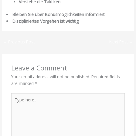
Verstehe die Taktiken
Bleiben Sie über Bonusmöglichkeiten informiert
Diszipliniertes Vorgehen ist wichtig
←
Previous Post
Next Post
→
Leave a Comment
Your email address will not be published.
Required fields
are marked
*
Type
here..