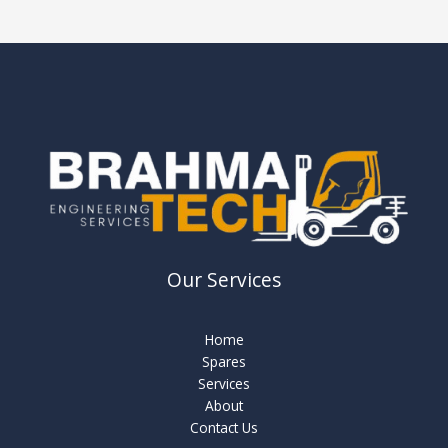
Our Services
Home
Spares
Services
About
Contact Us