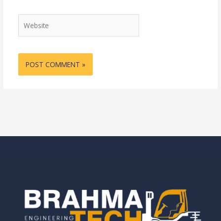
Website