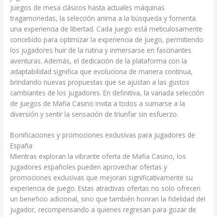
juegos de mesa clásicos hasta actuales máquinas
tragamonedas, la selección anima a la búsqueda y fomenta
una experiencia de libertad. Cada juego está meticulosamente
concebido para optimizar la experiencia de juego, permitiendo
los jugadores huir de la rutina y inmersarse en fascinantes
aventuras. Además, el dedicación de la plataforma con la
adaptabilidad significa que evoluciona de manera continua,
brindando nuevas propuestas que se ajustan a las gustos
cambiantes de los jugadores. En definitiva, la variada selección
de juegos de Mafia Casino invita a todos a sumarse a la
diversión y sentir la sensación de triunfar sin esfuerzo.
Bonificaciones y promociones exclusivas para jugadores de
España
Mientras exploran la vibrante oferta de Mafia Casino, los
jugadores españoles pueden aprovechar ofertas y
promociones exclusivas que mejoran significativamente su
experiencia de juego. Estas atractivas ofertas no solo ofrecen
un beneficio adicional, sino que también honran la fidelidad del
jugador, recompensando a quienes regresan para gozar de