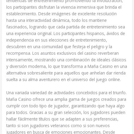
tendencias de entretenimiento promoviendo la involucración,
los participantes disfrutan la vivencia inmersiva que brinda el
establecimiento. Desde imágenes de excelente resolución
hasta una interactividad dinámica, todo los mantiene
fascinados, logrando que cada partida de entretenimiento sea
una experiencia original. Los participantes hispanos, ávidos de
independencia en sus elecciones de entretenimiento,
descubren en una comunidad que festeja el peligro y la
recompensa. Los asuntos exclusivos del casino reverberan
intensamente, mostrando una combinación de ideales clásicos
y diversión moderna, lo que transforma a Mafia Casino en una
alternativa sobresaliente para aquellos que anhelan dar rienda
suelta a su alma aventurero en el universo del juego online.
Una variada variedad de actividades concebidos para el triunfo.
Mafia Casino ofrece una amplia gama de juegos creados para
cumplir con todo tipo de jugador, garantizando que haya algo
para todos. Gracias a su gran selección, los jugadores pueden
hallar fácilmente títulos que se adapten a sus preferencias,
tanto si son jugadores veteranos como si son nuevos
jugadores en busca de emociones emocionantes. Desde