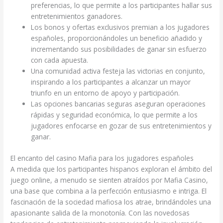
preferencias, lo que permite a los participantes hallar sus
entretenimientos ganadores.
Los bonos y ofertas exclusivos premian a los jugadores
españoles, proporcionándoles un beneficio añadido y
incrementando sus posibilidades de ganar sin esfuerzo
con cada apuesta.
Una comunidad activa festeja las victorias en conjunto,
inspirando a los participantes a alcanzar un mayor
triunfo en un entorno de apoyo y participación.
Las opciones bancarias seguras aseguran operaciones
rápidas y seguridad económica, lo que permite a los
jugadores enfocarse en gozar de sus entretenimientos y
ganar.
El encanto del casino Mafia para los jugadores españoles
A medida que los participantes hispanos exploran el ámbito del
juego online, a menudo se sienten atraídos por Mafia Casino,
una base que combina a la perfección entusiasmo e intriga. El
fascinación de la sociedad mafiosa los atrae, brindándoles una
apasionante salida de la monotonía. Con las novedosas