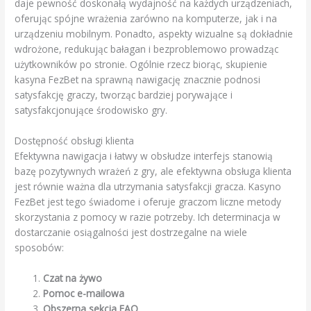
daje pewność doskonałą wydajność na każdych urządzeniach,
oferując spójne wrażenia zarówno na komputerze, jak i na
urządzeniu mobilnym. Ponadto, aspekty wizualne są dokładnie
wdrożone, redukując bałagan i bezproblemowo prowadząc
użytkowników po stronie. Ogólnie rzecz biorąc, skupienie
kasyna FezBet na sprawną nawigację znacznie podnosi
satysfakcję graczy, tworząc bardziej porywające i
satysfakcjonujące środowisko gry.
Dostępność obsługi klienta
Efektywna nawigacja i łatwy w obsłudze interfejs stanowią
bazę pozytywnych wrażeń z gry, ale efektywna obsługa klienta
jest równie ważna dla utrzymania satysfakcji gracza. Kasyno
FezBet jest tego świadome i oferuje graczom liczne metody
skorzystania z pomocy w razie potrzeby. Ich determinacja w
dostarczanie osiągalności jest dostrzegalne na wiele
sposobów:
Czat na żywo
Pomoc e-mailowa
Obszerna sekcja FAQ