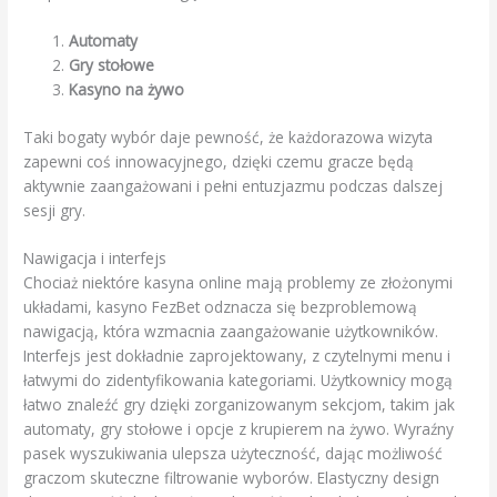
Automaty
Gry stołowe
Kasyno na żywo
Taki bogaty wybór daje pewność, że każdorazowa wizyta
zapewni coś innowacyjnego, dzięki czemu gracze będą
aktywnie zaangażowani i pełni entuzjazmu podczas dalszej
sesji gry.
Nawigacja i interfejs
Chociaż niektóre kasyna online mają problemy ze złożonymi
układami, kasyno FezBet odznacza się bezproblemową
nawigacją, która wzmacnia zaangażowanie użytkowników.
Interfejs jest dokładnie zaprojektowany, z czytelnymi menu i
łatwymi do zidentyfikowania kategoriami. Użytkownicy mogą
łatwo znaleźć gry dzięki zorganizowanym sekcjom, takim jak
automaty, gry stołowe i opcje z krupierem na żywo. Wyraźny
pasek wyszukiwania ulepsza użyteczność, dając możliwość
graczom skuteczne filtrowanie wyborów. Elastyczny design