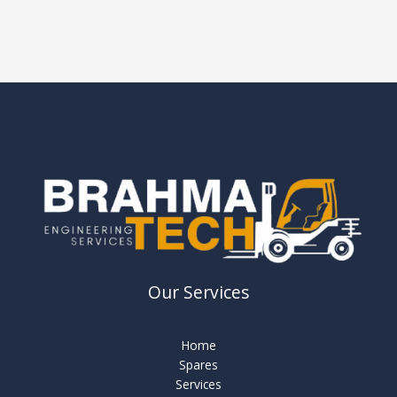
Our Services
Home
Spares
Services