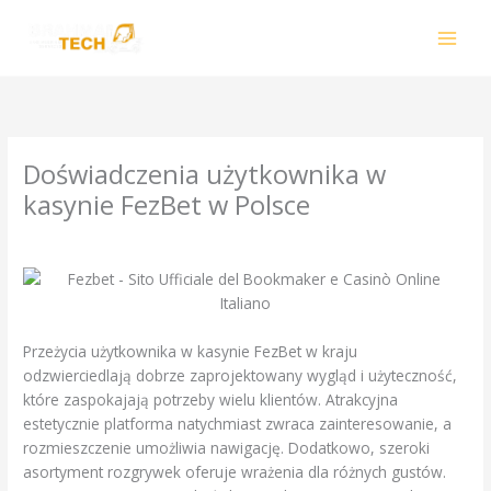
Skip
to
content
Doświadczenia użytkownika w
kasynie FezBet w Polsce
Leave a Comment
/
Uncategorized
/ By
smhalole@gmail.com
Przeżycia użytkownika w kasynie FezBet w kraju
odzwierciedlają dobrze zaprojektowany wygląd i użyteczność,
które zaspokajają potrzeby wielu klientów. Atrakcyjna
estetycznie platforma natychmiast zwraca zainteresowanie, a
rozmieszczenie umożliwia nawigację. Dodatkowo, szeroki
asortyment rozgrywek oferuje wrażenia dla różnych gustów.