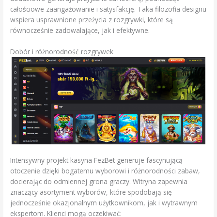
całościowe zaangażowanie i satysfakcję. Taka filozofia designu
wspiera usprawnione przeżycia z rozgrywki, które są
równocześnie zadowalające, jak i efektywne.
Dobór i różnorodność rozgrywek
Intensywny projekt kasyna FezBet generuje fascynującą
otoczenie dzięki bogatemu wyborowi i różnorodności zabaw,
docierając do odmiennej grona graczy. Witryna zapewnia
znaczący asortyment wyborów, które spodobają się
jednocześnie okazjonalnym użytkownikom, jak i wytrawnym
ekspertom. Klienci mogą oczekiwać: