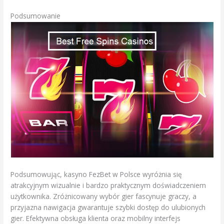
Podsumowanie
Podsumowując, kasyno FezBet w Polsce wyróżnia się
atrakcyjnym wizualnie i bardzo praktycznym doświadczeniem
użytkownika. Zróżnicowany wybór gier fascynuje graczy, a
przyjazna nawigacja gwarantuje szybki dostęp do ulubionych
gier. Efektywna obsługa klienta oraz mobilny interfejs