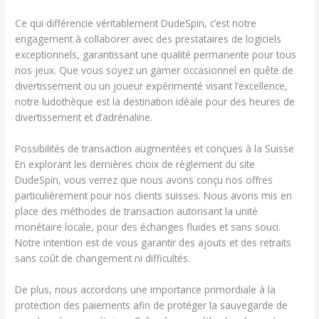
Ce qui différencie véritablement DudeSpin, c’est notre
engagement à collaborer avec des prestataires de logiciels
exceptionnels, garantissant une qualité permanente pour tous
nos jeux. Que vous soyez un gamer occasionnel en quête de
divertissement ou un joueur expérimenté visant l’excellence,
notre ludothèque est la destination idéale pour des heures de
divertissement et d’adrénaline.
Possibilités de transaction augmentées et conçues à la Suisse
En explorant les dernières choix de règlement du site
DudeSpin, vous verrez que nous avons conçu nos offres
particulièrement pour nos clients suisses. Nous avons mis en
place des méthodes de transaction autorisant la unité
monétaire locale, pour des échanges fluides et sans souci.
Notre intention est de vous garantir des ajouts et des retraits
sans coût de changement ni difficultés.
De plus, nous accordons une importance primordiale à la
protection des paiements afin de protéger la sauvegarde de