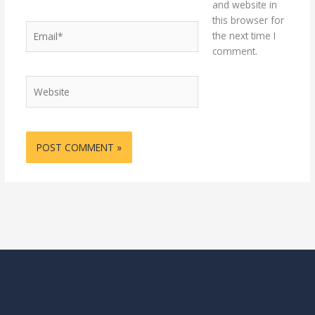
and website in
this browser for
Email*
the next time I
comment.
Website