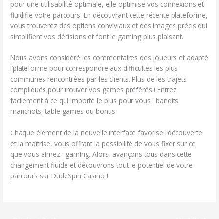
pour une utilisabilité optimale, elle optimise vos connexions et
fluidifie votre parcours. En découvrant cette récente plateforme,
vous trouverez des options conviviaux et des images précis qui
simplifient vos décisions et font le gaming plus plaisant.
Nous avons considéré les commentaires des joueurs et adapté
l’plateforme pour correspondre aux difficultés les plus
communes rencontrées par les clients. Plus de les trajets
compliqués pour trouver vos games préférés ! Entrez
facilement à ce qui importe le plus pour vous : bandits
manchots, table games ou bonus.
Chaque élément de la nouvelle interface favorise l’découverte
et la maîtrise, vous offrant la possibilité de vous fixer sur ce
que vous aimez : gaming. Alors, avançons tous dans cette
changement fluide et découvrons tout le potentiel de votre
parcours sur DudeSpin Casino !