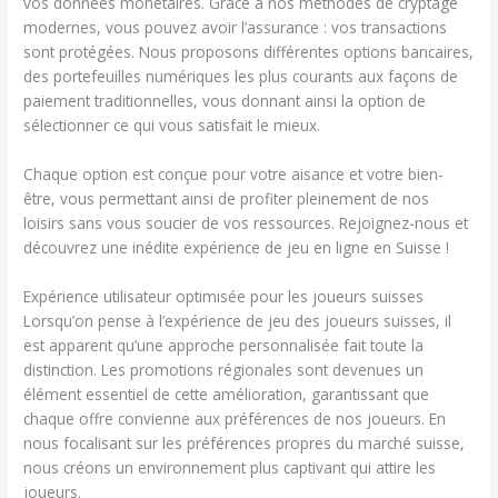
vos données monétaires. Grâce à nos méthodes de cryptage
modernes, vous pouvez avoir l’assurance : vos transactions
sont protégées. Nous proposons différentes options bancaires,
des portefeuilles numériques les plus courants aux façons de
paiement traditionnelles, vous donnant ainsi la option de
sélectionner ce qui vous satisfait le mieux.
Chaque option est conçue pour votre aisance et votre bien-
être, vous permettant ainsi de profiter pleinement de nos
loisirs sans vous soucier de vos ressources. Rejoignez-nous et
découvrez une inédite expérience de jeu en ligne en Suisse !
Expérience utilisateur optimisée pour les joueurs suisses
Lorsqu’on pense à l’expérience de jeu des joueurs suisses, il
est apparent qu’une approche personnalisée fait toute la
distinction. Les promotions régionales sont devenues un
élément essentiel de cette amélioration, garantissant que
chaque offre convienne aux préférences de nos joueurs. En
nous focalisant sur les préférences propres du marché suisse,
nous créons un environnement plus captivant qui attire les
joueurs.