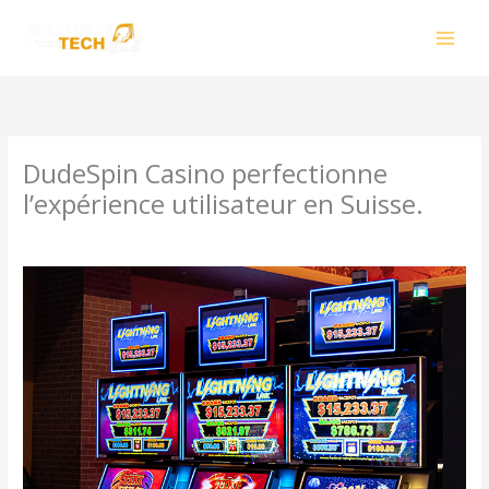
Skip
to
content
DudeSpin Casino perfectionne
l’expérience utilisateur en Suisse.
Leave a Comment
/
Uncategorized
/ By
smhalole@gmail.com