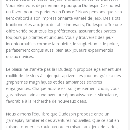
Vous êtes-vous déjà demandé pourquoi Dudespin Casino est
un favori pour les parieurs en France ? Nous pensons que cela
tient d’abord à son impressionnante variété de jeux. Des slots
traditionnelles aux jeux de table innovants, Dudespin offre une
offre variée pour tous les préférences, assurant des parties
toujours palpitantes et uniques. Vous y trouverez des jeux
incontournables comme la roulette, le vingt-et-un et le poker,
parfaitement conçus aussi bien aux joueurs expérimentés
qu’aux novices.
Le plaisir ne s’arrête pas là ! Dudespin propose également une
multitude de slots à sujet qui captivent les joueurs grâce à des
graphismes magnifiques et des ambiances sonores
engageantes. Chaque activité est soigneusement choisi, vous
garantissant ainsi une aventure épanouissante et stimulante,
favorable à la recherche de nouveaux défis.
Nous aimons l’équilibre que Dudespin propose entre un
gameplay familier et des aventures nouvelles. Que ce soit en
faisant tourner les rouleaux ou en misant aux jeux de cartes,