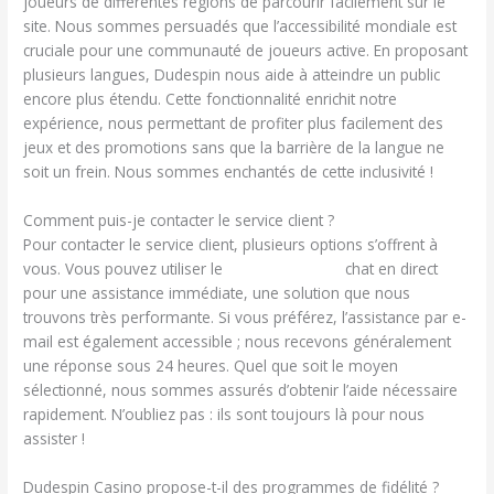
joueurs de différentes régions de parcourir facilement sur le
site. Nous sommes persuadés que l’accessibilité mondiale est
cruciale pour une communauté de joueurs active. En proposant
plusieurs langues, Dudespin nous aide à atteindre un public
encore plus étendu. Cette fonctionnalité enrichit notre
expérience, nous permettant de profiter plus facilement des
jeux et des promotions sans que la barrière de la langue ne
soit un frein. Nous sommes enchantés de cette inclusivité !
Comment puis-je contacter le service client ?
Pour contacter le service client, plusieurs options s’offrent à
vous. Vous pouvez utiliser le
crunchbase.com
chat en direct
pour une assistance immédiate, une solution que nous
trouvons très performante. Si vous préférez, l’assistance par e-
mail est également accessible ; nous recevons généralement
une réponse sous 24 heures. Quel que soit le moyen
sélectionné, nous sommes assurés d’obtenir l’aide nécessaire
rapidement. N’oubliez pas : ils sont toujours là pour nous
assister !
Dudespin Casino propose-t-il des programmes de fidélité ?