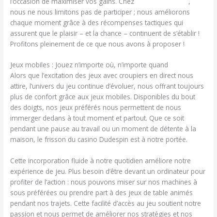
l’occasion de maximiser vos gains. Chez
Dudespin Casino
,
nous ne nous limitons pas de participer ; nous améliorons
chaque moment grâce à des récompenses tactiques qui
assurent que le plaisir – et la chance – continuent de s’établir !
Profitons pleinement de ce que nous avons à proposer !
Jeux mobiles : Jouez n’importe où, n’importe quand
Alors que l’excitation des jeux avec croupiers en direct nous
attire, l’univers du jeu continue d’évoluer, nous offrant toujours
plus de confort grâce aux jeux mobiles. Disponibles du bout
des doigts, nos jeux préférés nous permettent de nous
immerger dedans à tout moment et partout. Que ce soit
pendant une pause au travail ou un moment de détente à la
maison, le frisson du casino Dudespin est à notre portée.
Cette incorporation fluide à notre quotidien améliore notre
expérience de jeu. Plus besoin d’être devant un ordinateur pour
profiter de l’action : nous pouvons miser sur nos machines à
sous préférées ou prendre part à des jeux de table animés
pendant nos trajets. Cette facilité d’accès au jeu soutient notre
passion et nous permet de améliorer nos stratégies et nos