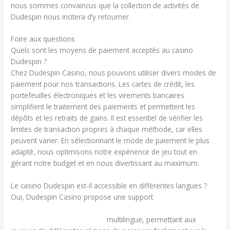
nous sommes convaincus que la collection de activités de
Dudespin nous incitera d’y retourner.
Foire aux questions
Quels sont les moyens de paiement acceptés au casino
Dudespin ?
Chez Dudespin Casino, nous pouvons utiliser divers modes de
paiement pour nos transactions. Les cartes de crédit, les
portefeuilles électroniques et les virements bancaires
simplifient le traitement des paiements et permettent les
dépôts et les retraits de gains. Il est essentiel de vérifier les
limites de transaction propres à chaque méthode, car elles
peuvent varier. En sélectionnant le mode de paiement le plus
adapté, nous optimisons notre expérience de jeu tout en
gérant notre budget et en nous divertissant au maximum.
Le casino Dudespin est-il accessible en différentes langues ?
Oui, Dudespin Casino propose une support
https://www.annualreports.com/HostedData/AnnualReportArchi
ve/n/novomatic-ag_2012.pdf
multilingue, permettant aux