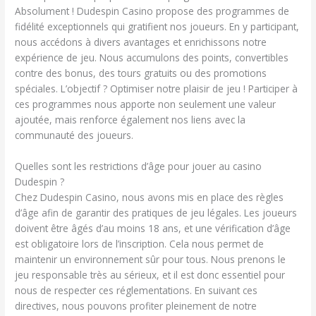
Absolument ! Dudespin Casino propose des programmes de
fidélité exceptionnels qui gratifient nos joueurs. En y participant,
nous accédons à divers avantages et enrichissons notre
expérience de jeu. Nous accumulons des points, convertibles
contre des bonus, des tours gratuits ou des promotions
spéciales. L’objectif ? Optimiser notre plaisir de jeu ! Participer à
ces programmes nous apporte non seulement une valeur
ajoutée, mais renforce également nos liens avec la
communauté des joueurs.
Quelles sont les restrictions d’âge pour jouer au casino
Dudespin ?
Chez Dudespin Casino, nous avons mis en place des règles
d’âge afin de garantir des pratiques de jeu légales. Les joueurs
doivent être âgés d’au moins 18 ans, et une vérification d’âge
est obligatoire lors de l’inscription. Cela nous permet de
maintenir un environnement sûr pour tous. Nous prenons le
jeu responsable très au sérieux, et il est donc essentiel pour
nous de respecter ces réglementations. En suivant ces
directives, nous pouvons profiter pleinement de notre