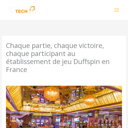
Skip
to
content
Chaque partie, chaque victoire,
chaque participant au
établissement de jeu Duffspin en
France
Leave a Comment
/
Uncategorized
/ By
smhalole@gmail.com