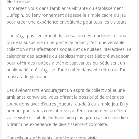
électronique
Immergez-vous dans l’ambiance vibrante du établissement
Duffspin, où l’environnement dépasse le simple cadre du jeu
pour créer une expérience envoûtante pour tous les visiteurs.
Il ne s’agit pas seulement du sensation des machines à sous
ou de la suspense d’une partie de poker ; c’est une véritable
collection d’manifestations sociaux et de nuitées interactives. Le
calendrier des activités du établissement est élaboré avec soin
pour offrir des nuitées à thème captivantes qui séduisent un
public varié, qu’il s’agisse d’une nuitée dansante rétro ou d’un
mascarade glamour.
Ces événements encouragent un esprit de collectivité et une
ambiance conviviale, vous offrant la possibilité de créer des
connexions avec d’autres joueurs, au-delà du simple jeu. En y
prenant part, vous constaterez que l’environnement améliore
votre visite et fait de Duffspin bien plus qu’un casino : une lieu
offrant une expérience de divertissement complète.
Conseils aux débutants : améliorer votre visite