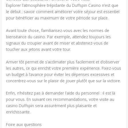
Explorer l’atmosphère trépidante du Duffspin Casino n’est que
le début ; savoir comment améliorer votre séjour est essentiel
pour bénéficier au maximum de votre période sur place.
Avant toute chose, familiarisez-vous avec les normes de
bienséance du casino. Par exemple, attendez toujours les
signaux du croupier avant de miser et abstenez-vous de
toucher aux jetons avant votre tour.
Arriver tôt permet de s’acclimater plus facilement et d’observer
les autres, ce qui enrichit votre première expérience. Fixez-vous
un budget à l’avance pour éviter les dépenses excessives et
concentrez-vous sur le plaisir de jouer plutôt que sur la victoire.
Enfin, n’hésitez pas à demander l’aide du personnel : il est là
pour vous. En suivant ces recommandations, votre visite au
casino Duffspin sera assurément plus plaisante et
enrichissante.
Foire aux questions