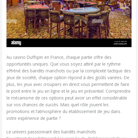
Au casino Duffspin en France, chaque partie offre des
opportunités uniques. Que vous soyez attiré par le rythme
effréné des bandits manchots ou par la complexité tactique des
jeux de société, chaque option répond à des goûts variées. De
plus, les jeux avec croupiers en direct vous permettent de faire
le pont entre le jeu en ligne et le jeu en présentiel. Comprendre
le mécanisme de ces options peut avoir un effet considérable
sur vos chances de succès. Mais quel rôle jouent les
promotions et l’atmosphère du établissement de jeu dans
votre expérience de partie ?
Le univers passionnant des bandits manchots