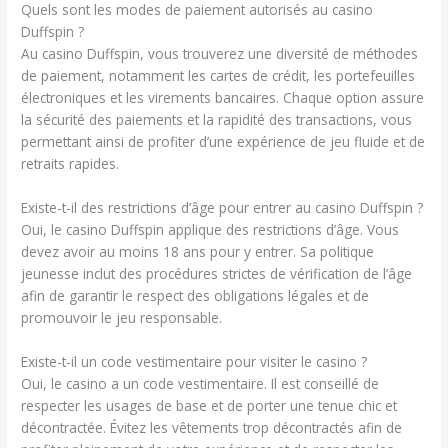
Quels sont les modes de paiement autorisés au casino
Duffspin ?
Au casino Duffspin, vous trouverez une diversité de méthodes
de paiement, notamment les cartes de crédit, les portefeuilles
électroniques et les virements bancaires. Chaque option assure
la sécurité des paiements et la rapidité des transactions, vous
permettant ainsi de profiter d’une expérience de jeu fluide et de
retraits rapides.
Existe-t-il des restrictions d’âge pour entrer au casino Duffspin ?
Oui, le casino Duffspin applique des restrictions d’âge. Vous
devez avoir au moins 18 ans pour y entrer. Sa politique
jeunesse inclut des procédures strictes de vérification de l’âge
afin de garantir le respect des obligations légales et de
promouvoir le jeu responsable.
Existe-t-il un code vestimentaire pour visiter le casino ?
Oui, le casino a un code vestimentaire. Il est conseillé de
respecter les usages de base et de porter une tenue chic et
décontractée. Évitez les vêtements trop décontractés afin de