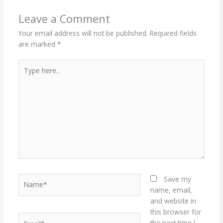
Leave a Comment
Your email address will not be published.
Required fields
are marked
*
Type
here..
Name*
Save my
name, email,
and website in
this browser for
Email*
the next time I