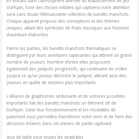
En entrant dans l’atmosphère animée du établissement de jeu
Duffspin, l’une des choses initiales qui captivera votre attention
sera sans doute l’éblouissante collection de bandits manchots.
Chaque appareil propose des conceptions et des thèmes
uniques, allant des symboles de fruits classiques aux histoires
d’aventure élaborées.
Parmi ces parties, les bandits manchots thématiques se
distinguent par leurs aventures captivantes qui attirent un grand
nombre de joueurs. Nombre d’entre elles proposent
également des jackpots progressifs, qui continuent de croître
jusqu’à ce qu’un joueur décroche le jackpot, attirant ainsi des
joueurs en quête de victoires plus importants.
L’alliance de graphismes séduisants et de victoires possibles
importants fait des bandits manchots un élément clé de
Duffspin. Saisir leur fonctionnement et les modalités de
paiement vous permettra d’améliorer votre vivre et de faire des
décisions éclairés dans cet univers de partie captivant.
Jeux de table pour toutes les stratégies