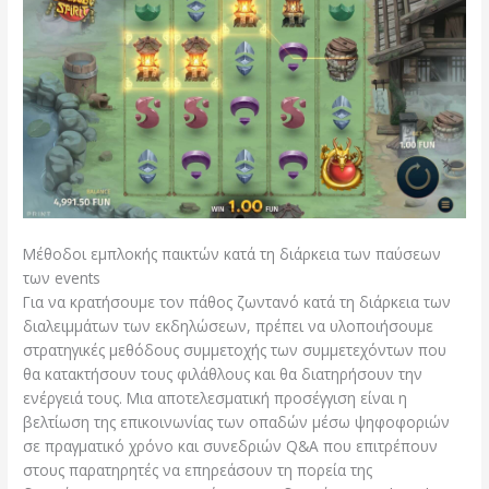
Μέθοδοι εμπλοκής παικτών κατά τη διάρκεια των παύσεων
των events
Για να κρατήσουμε τον πάθος ζωντανό κατά τη διάρκεια των
διαλειμμάτων των εκδηλώσεων, πρέπει να υλοποιήσουμε
στρατηγικές μεθόδους συμμετοχής των συμμετεχόντων που
θα κατακτήσουν τους φιλάθλους και θα διατηρήσουν την
ενέργειά τους. Μια αποτελεσματική προσέγγιση είναι η
βελτίωση της επικοινωνίας των οπαδών μέσω ψηφοφοριών
σε πραγματικό χρόνο και συνεδριών Q&A που επιτρέπουν
στους παρατηρητές να επηρεάσουν τη πορεία της