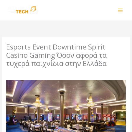
Skip
to
content
Esports Event Downtime Spirit
Casino Gaming Όσον αφορά τα
τυχερά παιχνίδια στην Ελλάδα
Leave a Comment
/
Uncategorized
/ By
smhalole@gmail.com