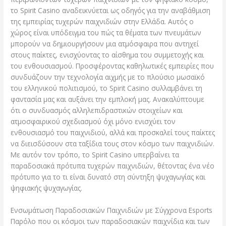
το Spirit Casino αναδεικνύεται ως οδηγός για την αναβάθμιση
της εμπειρίας τυχερών παιχνιδιών στην Ελλάδα. Αυτός ο
χώρος είναι υπόδειγμα του πώς τα θέματα των πνευμάτων
μπορούν να δημιουργήσουν μια ατμόσφαιρα που αντηχεί
στους παίκτες, ενισχύοντας το αίσθημα του συμμετοχής και
του ενθουσιασμού. Προσφέροντας καθηλωτικές εμπειρίες που
συνδυάζουν την τεχνολογία αιχμής με το πλούσιο μωσαϊκό
του ελληνικού πολιτισμού, το Spirit Casino συλλαμβάνει τη
φαντασία μας και αυξάνει την εμπλοκή μας. Ανακαλύπτουμε
ότι ο συνδυασμός αλληλεπιδραστικών στοιχείων και
ατμοσφαιρικού σχεδιασμού όχι μόνο ενισχύει τον
ενθουσιασμό του παιχνιδιού, αλλά και προσκαλεί τους παίκτες
να διεισδύσουν στα ταξίδια τους στον κόσμο των παιχνιδιών.
Με αυτόν τον τρόπο, το Spirit Casino υπερβαίνει τα
παραδοσιακά πρότυπα τυχερών παιχνιδιών, θέτοντας ένα νέο
πρότυπο για το τι είναι δυνατό στη σύντηξη ψυχαγωγίας και
ψηφιακής ψυχαγωγίας.
Ενσωμάτωση Παραδοσιακών Παιχνιδιών με Σύγχρονα Esports
Παρόλο που οι κόσμοι των παραδοσιακών παιχνίδια και των