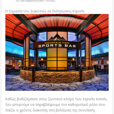
το ανταγωνιστικό τοπίο.
Η Σημασία του Διακοπού σε Εκδηλώσεις Esports
Καθώς βυθιζόμαστε στον ζωντανό κόσμο των esports events,
δεν μπορούμε να παραβλέψουμε τον καθοριστικό ρόλο που
παίζει ο χρόνος διακοπής στη βελτίωση της συνολικής