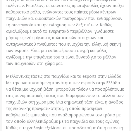
ταλέντων. Επιπλέον, οι κοινοτικές πρωτοβουλίες έχουν παίξει
καθοριστικό ρόλο, ενώνοντας τους παίκτες μέσω κέντρων
παιχνιδιών και διαδικτυακών πλατφορμών που ενθαρρύνουν
τη συνεργασία και την ενίσχυση των δεξιοτήτων. Καθώς
αγκαλιάζουμε αυτό το ενεργητικό περιβάλλον, γινόμαστε
μάρτυρες ενός μίγματος πολιτιστικών στοιχείων και
ανταγωνιστικού πνεύματος που ενισχύει την ελληνική σκηνή
των esports. Είναι μια ενδιαφέρουσα στιγμή και μόλις
αγγίζουμε την επιφάνεια του τι είναι δυνατό για το μέλλον
των παιχνιδιών στη χώρα μας.
Μελλοντικές τάσεις στα παιχνίδια και τα esports στην Ελλάδα
Με την αναπτυσσόμενη κοινότητα των esports στην Ελλάδα
να θέτει μια ισχυρή βάση, μπορούμε πλέον να προσβλέπουμε
στις συναρπαστικές τάσεις που διαμορφώνουν το μέλλον των
παιχνιδιών στη χώρα μας. Μια σημαντική τάση είναι η άνοδος
της εικονικής πραγματικότητας, η οποία προσφέρει
καθηλωτικές εμπειρίες που αναδιαμορφώνουν τον τρόπο με
τον οποίο αλληλεπιδρούμε με τα παιχνίδια και τους αγώνες.
Καθώς η τεχνολογία εξελίσσεται, προσδοκούμε ότι η εικονική