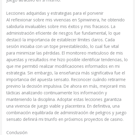
Lecciones adquiridas y estrategias para el porvenir
Al reflexionar sobre mis vivencias en Spinwinera, he obtenido
sabiduría invaluables sobre mis éxitos y mis fracasos. La
administración eficiente de riesgos fue fundamental, lo que
destacó la importancia de establecer límites claros. Cada
sesión iniciaba con un tope preestablecido, lo cual fue vital
para minimizar las pérdidas. El monitoreo meticuloso de mis
apuestas y resultados me hizo posible identificar tendencias, lo
que me permitió realizar modificaciones informados en mi
estrategia. Sin embargo, la enseñanza más significativa fue el
importancia del apuesta sensato. Reconocer cuándo retirarme
previno la decisión impulsiva. De ahora en más, mejoraré mis
tácticas analizando continuamente los información y
manteniendo la disciplina. Adoptar estas lecciones garantiza
una vivencia de juego viable y placentera. En definitiva, una
combinación equilibrada de administración de peligros y juego
sensato definirá mi triunfo en próximos proyectos de casino.
Conclusión