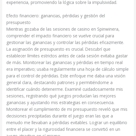
experiencia, promoviendo la lógica sobre la impulsividad.
Efecto financiero: ganancias, pérdidas y gestión del
presupuesto
Mientras gozaba de las sesiones de casino en Spinwinera,
comprender el impacto financiero se vuelve crucial para
gestionar las ganancias y controlar las pérdidas eficazmente.
La asignación de presupuesto es crucial. Descubrí que
establecer límites estrictos antes de cada sesión evitaba gastar
de más. Monitorear las ganancias y pérdidas en tiempo real
era imperativo; usaba regularmente una hoja de cálculo simple
para el control de pérdidas. Este enfoque me daba una visión
general clara, destacando patrones y permitiéndome a
identificar cuándo detenerme. Examiné cuidadosamente mis
sesiones, registrando qué juegos producían las mejores
ganancias y ajustando mis estrategias en consecuencia.
Monitorear el cumplimiento de mi presupuesto reveló que mis
decisiones precipitadas durante el juego eran las que a
menudo me llevaban a pérdidas evitables. Lograr un equilibrio
entre el placer y la rigurosidad financiera se convirtió en un
juego atractivo en sí mismo.