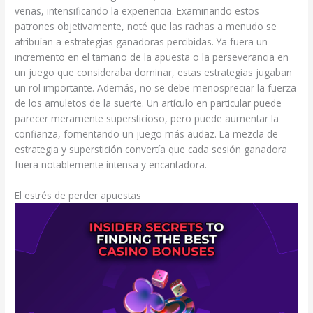
venas, intensificando la experiencia. Examinando estos
patrones objetivamente, noté que las rachas a menudo se
atribuían a estrategias ganadoras percibidas. Ya fuera un
incremento en el tamaño de la apuesta o la perseverancia en
un juego que consideraba dominar, estas estrategias jugaban
un rol importante. Además, no se debe menospreciar la fuerza
de los amuletos de la suerte. Un artículo en particular puede
parecer meramente supersticioso, pero puede aumentar la
confianza, fomentando un juego más audaz. La mezcla de
estrategia y superstición convertía que cada sesión ganadora
fuera notablemente intensa y encantadora.
El estrés de perder apuestas