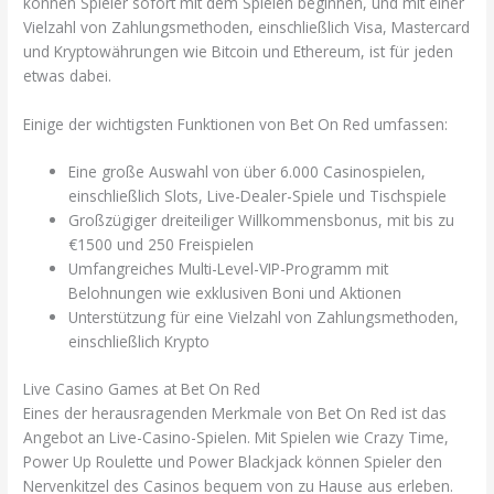
können Spieler sofort mit dem Spielen beginnen, und mit einer
Vielzahl von Zahlungsmethoden, einschließlich Visa, Mastercard
und Kryptowährungen wie Bitcoin und Ethereum, ist für jeden
etwas dabei.
Einige der wichtigsten Funktionen von Bet On Red umfassen:
Eine große Auswahl von über 6.000 Casinospielen,
einschließlich Slots, Live-Dealer-Spiele und Tischspiele
Großzügiger dreiteiliger Willkommensbonus, mit bis zu
€1500 und 250 Freispielen
Umfangreiches Multi-Level-VIP-Programm mit
Belohnungen wie exklusiven Boni und Aktionen
Unterstützung für eine Vielzahl von Zahlungsmethoden,
einschließlich Krypto
Live Casino Games at Bet On Red
Eines der herausragenden Merkmale von Bet On Red ist das
Angebot an Live-Casino-Spielen. Mit Spielen wie Crazy Time,
Power Up Roulette und Power Blackjack können Spieler den
Nervenkitzel des Casinos bequem von zu Hause aus erleben.