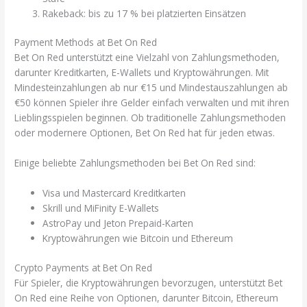
Rakeback: bis zu 17 % bei platzierten Einsätzen
Payment Methods at Bet On Red
Bet On Red unterstützt eine Vielzahl von Zahlungsmethoden,
darunter Kreditkarten, E-Wallets und Kryptowährungen. Mit
Mindesteinzahlungen ab nur €15 und Mindestauszahlungen ab
€50 können Spieler ihre Gelder einfach verwalten und mit ihren
Lieblingsspielen beginnen. Ob traditionelle Zahlungsmethoden
oder modernere Optionen, Bet On Red hat für jeden etwas.
Einige beliebte Zahlungsmethoden bei Bet On Red sind:
Visa und Mastercard Kreditkarten
Skrill und MiFinity E-Wallets
AstroPay und Jeton Prepaid-Karten
Kryptowährungen wie Bitcoin und Ethereum
Crypto Payments at Bet On Red
Für Spieler, die Kryptowährungen bevorzugen, unterstützt Bet
On Red eine Reihe von Optionen, darunter Bitcoin, Ethereum