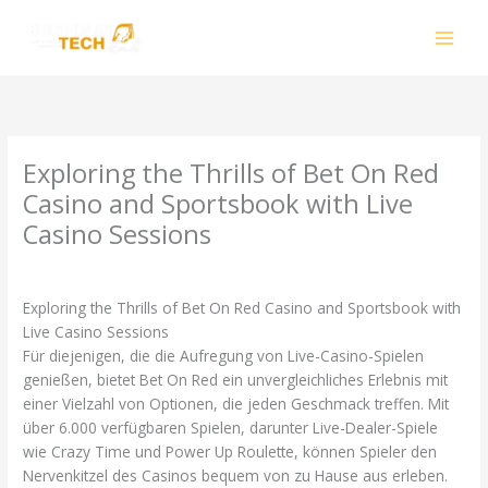
Skip
to
content
Exploring the Thrills of Bet On Red
Casino and Sportsbook with Live
Casino Sessions
/
Uncategorized
/ By
smhalole@gmail.com
Exploring the Thrills of Bet On Red Casino and Sportsbook with
Live Casino Sessions
Für diejenigen, die die Aufregung von Live-Casino-Spielen
genießen, bietet Bet On Red ein unvergleichliches Erlebnis mit
einer Vielzahl von Optionen, die jeden Geschmack treffen. Mit
über 6.000 verfügbaren Spielen, darunter Live-Dealer-Spiele
wie Crazy Time und Power Up Roulette, können Spieler den
Nervenkitzel des Casinos bequem von zu Hause aus erleben.