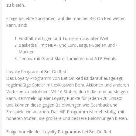
zu bieten.
Einige beliebte Sportarten, auf die man bei Bet On Red wetten
kann, sind:
Fußball: mit Ligen und Turnieren aus aller Welt
Basketball: mit NBA- und EuroLeague-Spielen und -
Märkten
Tennis: mit Grand-Slam-Turnieren und ATP-Events
Loyalty Program at Bet On Red
Das Loyalty-Programm von Bet On Red ist darauf ausgelegt,
regelmäßige Spieler mit exklusiven Boni, Aktionen und anderen
Vorteilen zu belohnen. Mit 16 Stufen, durch die man aufsteigen
kann, sammeln Spieler Loyalty-Punkte für jeden €20 Einsatz
und können diese gegen Belohnungen wie Cashback und
Freispiele eintauschen. Das VIP-Programm ist mehrstufig, mit
höheren Stufen, die größere und bessere Belohnungen bieten.
Einige Vorteile des Loyalty-Programms bei Bet On Red