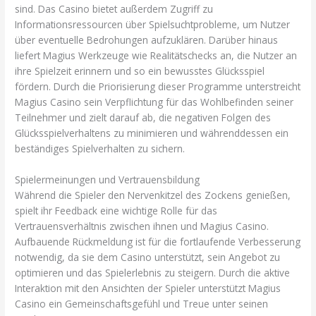
sind. Das Casino bietet außerdem Zugriff zu
Informationsressourcen über Spielsuchtprobleme, um Nutzer
über eventuelle Bedrohungen aufzuklären. Darüber hinaus
liefert Magius Werkzeuge wie Realitätschecks an, die Nutzer an
ihre Spielzeit erinnern und so ein bewusstes Glücksspiel
fördern. Durch die Priorisierung dieser Programme unterstreicht
Magius Casino sein Verpflichtung für das Wohlbefinden seiner
Teilnehmer und zielt darauf ab, die negativen Folgen des
Glücksspielverhaltens zu minimieren und währenddessen ein
beständiges Spielverhalten zu sichern.
Spielermeinungen und Vertrauensbildung
Während die Spieler den Nervenkitzel des Zockens genießen,
spielt ihr Feedback eine wichtige Rolle für das
Vertrauensverhältnis zwischen ihnen und Magius Casino.
Aufbauende Rückmeldung ist für die fortlaufende Verbesserung
notwendig, da sie dem Casino unterstützt, sein Angebot zu
optimieren und das Spielerlebnis zu steigern. Durch die aktive
Interaktion mit den Ansichten der Spieler unterstützt Magius
Casino ein Gemeinschaftsgefühl und Treue unter seinen