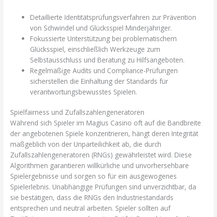
Detaillierte Identitätsprüfungsverfahren zur Prävention
von Schwindel und Glücksspiel Minderjähriger.
Fokussierte Unterstützung bei problematischem
Glücksspiel, einschließlich Werkzeuge zum
Selbstausschluss und Beratung zu Hilfsangeboten.
Regelmäßige Audits und Compliance-Prüfungen
sicherstellen die Einhaltung der Standards für
verantwortungsbewusstes Spielen.
Spielfairness und Zufallszahlengeneratoren
Während sich Spieler im Magius Casino oft auf die Bandbreite
der angebotenen Spiele konzentrieren, hängt deren Integrität
maßgeblich von der Unparteilichkeit ab, die durch
Zufallszahlengeneratoren (RNGs) gewährleistet wird. Diese
Algorithmen garantieren willkürliche und unvorhersehbare
Spielergebnisse und sorgen so für ein ausgewogenes
Spielerlebnis. Unabhängige Prüfungen sind unverzichtbar, da
sie bestätigen, dass die RNGs den Industriestandards
entsprechen und neutral arbeiten. Spieler sollten auf