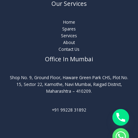
Our Services
Home
Spares
Services
About
Contact Us
Office In Mumbai
Shop No. 9, Ground Floor, Haware Green Park CHS, Plot No.
15, Sector 22, Kamothe, Navi Mumbai, Raigad District,
Maharashtra – 410209.
+91 99228 31892