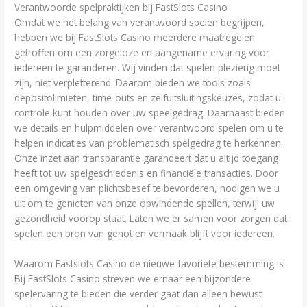
Verantwoorde spelpraktijken bij FastSlots Casino
Omdat we het belang van verantwoord spelen begrijpen,
hebben we bij FastSlots Casino meerdere maatregelen
getroffen om een zorgeloze en aangename ervaring voor
iedereen te garanderen. Wij vinden dat spelen plezierig moet
zijn, niet verpletterend. Daarom bieden we tools zoals
depositolimieten, time-outs en zelfuitsluitingskeuzes, zodat u
controle kunt houden over uw speelgedrag. Daarnaast bieden
we details en hulpmiddelen over verantwoord spelen om u te
helpen indicaties van problematisch spelgedrag te herkennen.
Onze inzet aan transparantie garandeert dat u altijd toegang
heeft tot uw spelgeschiedenis en financiële transacties. Door
een omgeving van plichtsbesef te bevorderen, nodigen we u
uit om te genieten van onze opwindende spellen, terwijl uw
gezondheid voorop staat. Laten we er samen voor zorgen dat
spelen een bron van genot en vermaak blijft voor iedereen.
Waarom Fastslots Casino de nieuwe favoriete bestemming is
Bij FastSlots Casino streven we ernaar een bijzondere
spelervaring te bieden die verder gaat dan alleen bewust