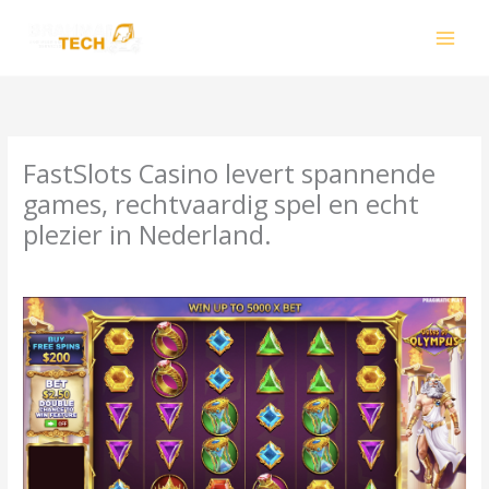
Skip
to
content
FastSlots Casino levert spannende
games, rechtvaardig spel en echt
plezier in Nederland.
Leave a Comment
/
Uncategorized
/ By
smhalole@gmail.com