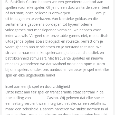
Bij FastSlots Casino hebben we een gevarieerd aanbod aan
spellen voor elke speler. Of je nu een doorwinterde speler bent
of net start, onze collectie is ontworpen
pitchbook.com
om je
uit te dagen en te verbazen. Van klassieke gokkasten die
sentimentele gevoelens oproepen tot hypermoderne
videogames met meeslepende verhalen, we hebben voor
ieder wat wils. Vergeet ook onze table games niet, met tactisch
uitdagende opties zoals blackjack en roulette, perfect om je
vaardigheden aan te scherpen en je verstand te testen. We
streven ernaar een rijke spelervaring te bieden die tactiek en
betrokkenheid stimuleert. Met frequente updates en nieuwe
releases garanderen we dat saaiheid nooit een optie is. Kom
bij ons spelen, ontdek ons aanbod en verbeter je spel met elke
spin en elke uitgedeelde hand!
Inzet aan eerlijk spel en doorzichtigheid
Onze inzet aan fair spel en transparantie staat centraal in de
doelstelling van
fastslots
Casino. Wij geloven dat elke speler
een setting verdient waar integriteit niet slechts een belofte is,
maar een zekerheid. Daarom hanteren we strikte normen in al
onze spellen, zodat de uitkomsten door kans worden bepaald