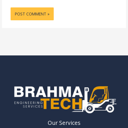
Our Services