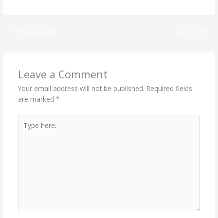
←
Previous Post
Next Post
→
Leave a Comment
Your email address will not be published.
Required fields
are marked
*
Type
here..