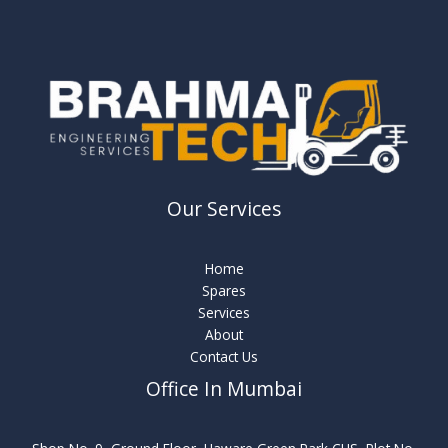
Our Services
Home
Spares
Services
About
Contact Us
Office In Mumbai