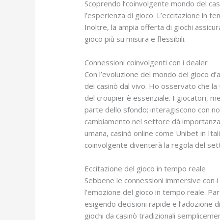
Scoprendo l’coinvolgente mondo del casin
l’esperienza di gioco. L’eccitazione in te
Inoltre, la ampia offerta di giochi assic
gioco più su misura e flessibili.
Connessioni coinvolgenti con i dealer
Con l’evoluzione del mondo del gioco d’az
dei casinò dal vivo. Ho osservato che la 
del croupier è essenziale. I giocatori, 
parte dello sfondo; interagiscono con no
cambiamento nel settore dà importanza a
umana, casinò online come Unibet in Ital
coinvolgente diventerà la regola del set
Eccitazione del gioco in tempo reale
Sebbene le connessioni immersive con i c
l’emozione del gioco in tempo reale. Par
esigendo decisioni rapide e l’adozione d
giochi da casinò tradizionali semplicem