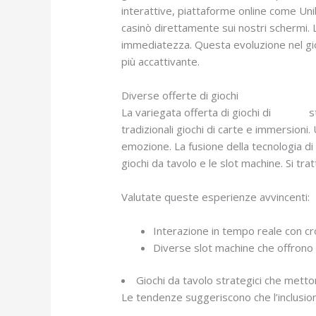
interattive, piattaforme online come Uni
casinò direttamente sui nostri schermi. L
immediatezza. Questa evoluzione nel gio
più accattivante.
Diverse offerte di giochi
La variegata offerta di giochi di
Unibet
st
tradizionali giochi di carte e immersioni. 
emozione. La fusione della tecnologia d
giochi da tavolo e le slot machine. Si tra
Valutate queste esperienze avvincenti:
Interazione in tempo reale con cr
Diverse slot machine che offrono t
Giochi da tavolo strategici che metton
Le tendenze suggeriscono che l’inclusion