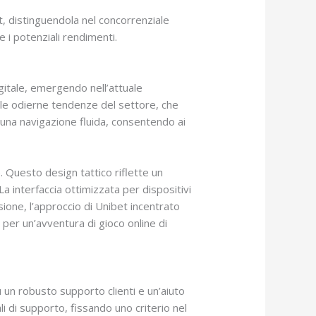
, distinguendola nel concorrenziale
 i potenziali rendimenti.
igitale, emergendo nell’attuale
 le odierne tendenze del settore, che
i una navigazione fluida, consentendo ai
 Questo design tattico riflette un
a interfaccia ottimizzata per dispositivi
usione, l’approccio di Unibet incentrato
 per un’avventura di gioco online di
u un robusto supporto clienti e un’aiuto
ali di supporto, fissando uno criterio nel