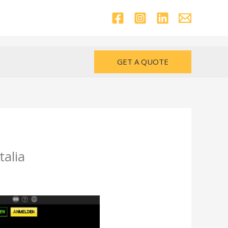
GET A QUOTE
talia