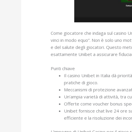
Come giocatore che indaga sul casino Unib
vinci in modo equo”. Non è solo uno mott
e del salute degli giocatori. Questo met
esattamente Unibet a assicurare fiducia
Punti chiave
Il casino Unibet in Italia dà prior
pratiche di gioco.
Meccanismi di protezione avanzati 
Un’ampia varietà di attività, tra cu
Offerte come voucher bonus speciali
Unibet fornisce chat live 24 ore s
efficiente e la risoluzione dei inco
L’impegno di Unibet Casino per il gioco 