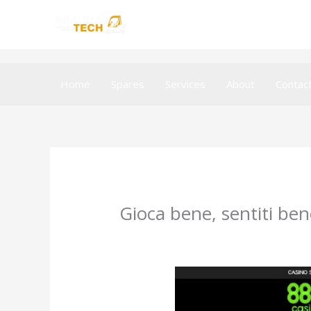
Skip
to
content
Home
Spares
Services
About
Contac
Gioca bene, sentiti ben
Leave a Comment
/
Uncategorized
/ B