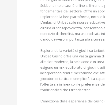
Sebbene molti casinò online si limitino 
fondamentale del settore. Offre un appr
Esplorando la loro piattaforma, noto le l
L’enfasi di Unibet sulle risorse educative
cultura di consapevolezza, consentono agl
esercizio di checklist, ma una radicata i
dando davvero importanza alla sicurezza 
Esplorando la varietà di giochi su Unibet
Unibet Casino offre una vasta gamma di gi
alle slot moderne, la selezione è in linea
esigono un mix equilibrato di giochi tra
incorporando temi e meccaniche che attrag
giocatori di tattica e semplicità. La ca
l’offerta sia in linea con le preferenze d
tradizionalisti che i trendsetter.
L’emozione delle esperienze del casinò 