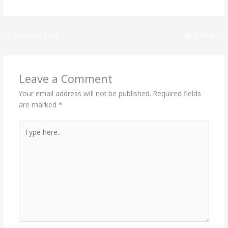
←
Previous Post
Next Post
→
Leave a Comment
Your email address will not be published.
Required fields
are marked
*
Type
here..