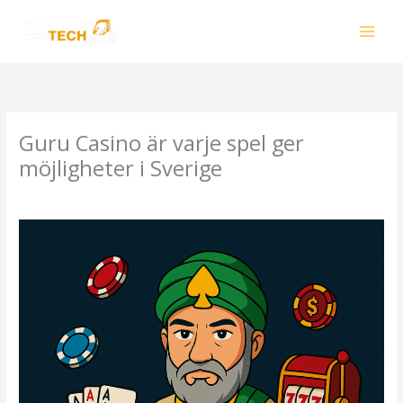
Skip
to
content
Guru Casino är varje spel ger
möjligheter i Sverige
Leave a Comment
/
Uncategorized
/ By
smhalole@gmail.com