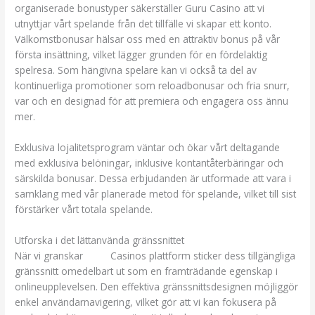
organiserade bonustyper säkerställer Guru Casino att vi
utnyttjar vårt spelande från det tillfälle vi skapar ett konto.
Välkomstbonusar hälsar oss med en attraktiv bonus på vår
första insättning, vilket lägger grunden för en fördelaktig
spelresa. Som hängivna spelare kan vi också ta del av
kontinuerliga promotioner som reloadbonusar och fria snurr,
var och en designad för att premiera och engagera oss ännu
mer.
Exklusiva lojalitetsprogram väntar och ökar vårt deltagande
med exklusiva belöningar, inklusive kontantåterbäringar och
särskilda bonusar. Dessa erbjudanden är utformade att vara i
samklang med vår planerade metod för spelande, vilket till sist
förstärker vårt totala spelande.
Utforska i det lättanvända gränssnittet
När vi granskar
Guru
Casinos plattform sticker dess tillgängliga
gränssnitt omedelbart ut som en framträdande egenskap i
onlineupplevelsen. Den effektiva gränssnittsdesignen möjliggör
enkel användarnavigering, vilket gör att vi kan fokusera på