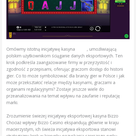
Omówmy istotną inicjatywę kasyna
Bizzo
, umożliwiającą
polskim użytkownikom ściąganie danych eksportowych. Ten
krok podkreśla zaangażowanie firmy w przejrzystość i
zgodność z przepisami, oferując graczom dostęp do historii
gier. Co to może symbolizować dla branży gier w Polsce i jak
może przekształcić relacje między kasynami, graczami a
organami regulacyjnymi? Zostaje jeszcze wiele do
przeanalizowania na temat wpływu na zaufanie i reputację
marki.
Zrozumienie świeżej inicjatywy eksportowej kasyna Bizzo
Chociaż wpływy Bizzo Casino ekspandują głównie w kraju
macierzystym, ich świeża inicjatywa eksportowa stanowi
strategiczny krok w kierunku pozyskania szerszego rynku