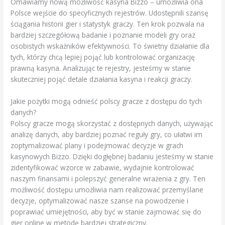
Omawiamy nową możliwość kasyna Bizzo – umożliwia ona
Polsce wejście do specyficznych rejestrów. Udostępnili szansę
ściągania historii gier i statystyk graczy. Ten krok pozwala na
bardziej szczegółową badanie i poznanie modeli gry oraz
osobistych wskaźników efektywności. To świetny działanie dla
tych, którzy chcą lepiej pojąć lub kontrolować organizację
prawną kasyna. Analizując te rejestry, jesteśmy w stanie
skuteczniej pojąć detale działania kasyna i reakcji graczy.
Jakie pożytki mogą odnieść polscy gracze z dostępu do tych
danych?
Polscy gracze mogą skorzystać z dostępnych danych, używając
analizę danych, aby bardziej poznać reguły gry, co ułatwi im
zoptymalizować plany i podejmować decyzje w grach
kasynowych Bizzo. Dzięki dogłębnej badaniu jesteśmy w stanie
zidentyfikować wzorce w zabawie, wydajnie kontrolować
naszym finansami i polepszyć generalne wrażenia z gry. Ten
możliwość dostępu umożliwia nam realizować przemyślane
decyzje, optymalizować nasze szanse na powodzenie i
poprawiać umiejętności, aby być w stanie zajmować się do
gier online w metodę bardziej strategiczny.