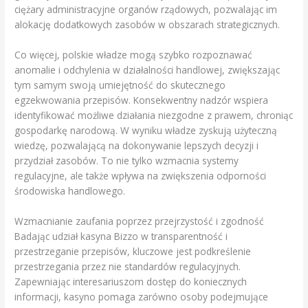
ciężary administracyjne organów rządowych, pozwalając im
alokację dodatkowych zasobów w obszarach strategicznych.
Co więcej, polskie władze mogą szybko rozpoznawać
anomalie i odchylenia w działalności handlowej, zwiększając
tym samym swoją umiejętność do skutecznego
egzekwowania przepisów. Konsekwentny nadzór wspiera
identyfikować możliwe działania niezgodne z prawem, chroniąc
gospodarkę narodową. W wyniku władze zyskują użyteczną
wiedzę, pozwalającą na dokonywanie lepszych decyzji i
przydział zasobów. To nie tylko wzmacnia systemy
regulacyjne, ale także wpływa na zwiększenia odporności
środowiska handlowego.
Wzmacnianie zaufania poprzez przejrzystość i zgodność
Badając udział kasyna Bizzo w transparentność i
przestrzeganie przepisów, kluczowe jest podkreślenie
przestrzegania przez nie standardów regulacyjnych.
Zapewniając interesariuszom dostęp do koniecznych
informacji, kasyno pomaga zarówno osoby podejmujące