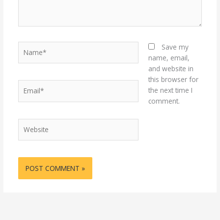
Name*
Save my
name, email,
and website in
this browser for
Email*
the next time I
comment.
Website