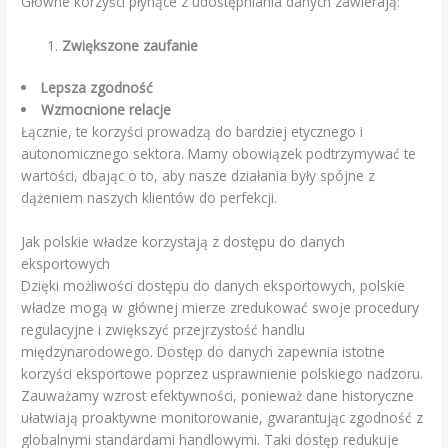
Główne korzyści płynące z udostępniania danych zawierają:
Zwiększone zaufanie
Lepsza zgodność
Wzmocnione relacje
Łącznie, te korzyści prowadzą do bardziej etycznego i
autonomicznego sektora. Mamy obowiązek podtrzymywać te
wartości, dbając o to, aby nasze działania były spójne z
dążeniem naszych klientów do perfekcji.
Jak polskie władze korzystają z dostępu do danych
eksportowych
Dzięki możliwości dostępu do danych eksportowych, polskie
władze mogą w głównej mierze zredukować swoje procedury
regulacyjne i zwiększyć przejrzystość handlu
międzynarodowego. Dostęp do danych zapewnia istotne
korzyści eksportowe poprzez usprawnienie polskiego nadzoru.
Zauważamy wzrost efektywności, ponieważ dane historyczne
ułatwiają proaktywne monitorowanie, gwarantując zgodność z
globalnymi standardami handlowymi. Taki dostęp redukuje