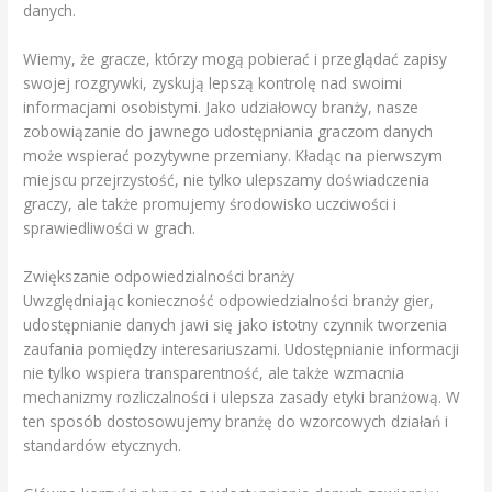
danych.
Wiemy, że gracze, którzy mogą pobierać i przeglądać zapisy
swojej rozgrywki, zyskują lepszą kontrolę nad swoimi
informacjami osobistymi. Jako udziałowcy branży, nasze
zobowiązanie do jawnego udostępniania graczom danych
może wspierać pozytywne przemiany. Kładąc na pierwszym
miejscu przejrzystość, nie tylko ulepszamy doświadczenia
graczy, ale także promujemy środowisko uczciwości i
sprawiedliwości w grach.
Zwiększanie odpowiedzialności branży
Uwzględniając konieczność odpowiedzialności branży gier,
udostępnianie danych jawi się jako istotny czynnik tworzenia
zaufania pomiędzy interesariuszami. Udostępnianie informacji
nie tylko wspiera transparentność, ale także wzmacnia
mechanizmy rozliczalności i ulepsza zasady etyki branżową. W
ten sposób dostosowujemy branżę do wzorcowych działań i
standardów etycznych.