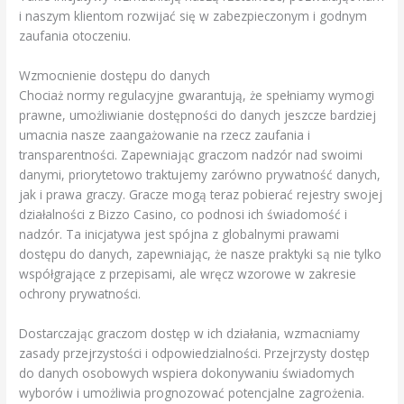
i naszym klientom rozwijać się w zabezpieczonym i godnym
zaufania otoczeniu.
Wzmocnienie dostępu do danych
Chociaż normy regulacyjne gwarantują, że spełniamy wymogi
prawne, umożliwianie dostępności do danych jeszcze bardziej
umacnia nasze zaangażowanie na rzecz zaufania i
transparentności. Zapewniając graczom nadzór nad swoimi
danymi, priorytetowo traktujemy zarówno prywatność danych,
jak i prawa graczy. Gracze mogą teraz pobierać rejestry swojej
działalności z Bizzo Casino, co podnosi ich świadomość i
nadzór. Ta inicjatywa jest spójna z globalnymi prawami
dostępu do danych, zapewniając, że nasze praktyki są nie tylko
współgrające z przepisami, ale wręcz wzorowe w zakresie
ochrony prywatności.
Dostarczając graczom dostęp w ich działania, wzmacniamy
zasady przejrzystości i odpowiedzialności. Przejrzysty dostęp
do danych osobowych wspiera dokonywaniu świadomych
wyborów i umożliwia prognozować potencjalne zagrożenia.