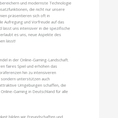
is bereichern und modernste Technologie
atzfunktionen, die nicht nur unsere
en präsentieren sich oft in
nde Aufregung und Vorfreude auf das
ässt uns intensiver in die spezifische
 erlaubt es uns, neue Aspekte des
en lässt!
andel in der Online-Gaming-Landschaft.
en faires Spiel und erhöhen das
präferenzen hin zu intensiveren
, sondern unterstützen auch
attraktive Umgebungen schaffen, die
Online-Gaming in Deutschland für alle
chkeit bilden wir Freundschaften und