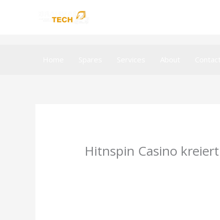
Skip
to
content
Home
Spares
Services
About
Contac
Hitnspin Casino kreie
Leave a Comment
/
Uncategorized
/ B