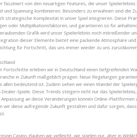
r fasziniert von den neuartigen Features, die unser Spielerlebn
zel und Spannung kombinieren. Besonders zu erwähnen sind die Zus
strategische Komplexität in unser Spiel integrieren. Diese Prämi
n oder Multiplikationsfaktoren, und garantieren so für anhalte
aubenden Grafik wird unser Spielerlebnis noch mitreißender und l
Integration dieser Elemente bietet eine packende Atmosphäre und
lichtung für Fortschritt, das uns immer wieder zu uns zurückkomm
schland
 Fortschritte erleben wir in Deutschland einen tiefgreifenden W
ranche in Zukunft maßgeblich prägen. Neue Regelungen garantier
ns allen bedeutend ist. Zudem sehen wir einen Wandel der Spieler
Dealer-Spiele. Diese Trends steigern nicht nur das Spielerlebnis
ie Anpassung an diese Veränderungen können Online-Plattformen 
 wir diese aufregende Zukunft gestalten und dafür sorgen, dass 
st.
spin Casino glauben wir vielleicht, wir spielen nur, aber in Wirkli