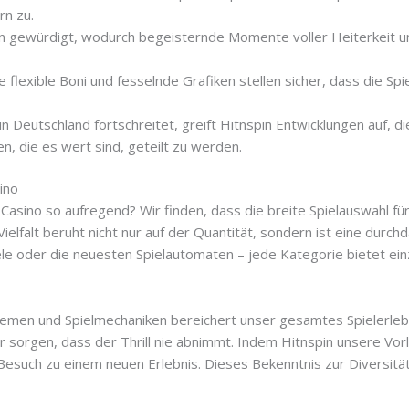
rn zu.
 gewürdigt, wodurch begeisternde Momente voller Heiterkeit u
lexible Boni und fesselnde Grafiken stellen sicher, dass die Spi
n Deutschland fortschreitet, greift Hitnspin Entwicklungen auf, 
, die es wert sind, geteilt zu werden.
sino
Casino so aufregend? Wir finden, dass die breite Spielauswahl fü
Vielfalt beruht nicht nur auf der Quantität, sondern ist eine durc
ele oder die neuesten Spielautomaten – jede Kategorie bietet ein
Themen und Spielmechaniken bereichert unser gesamtes Spielerleb
ür sorgen, dass der Thrill nie abnimmt. Indem Hitnspin unsere Vo
 Besuch zu einem neuen Erlebnis. Dieses Bekenntnis zur Diversi