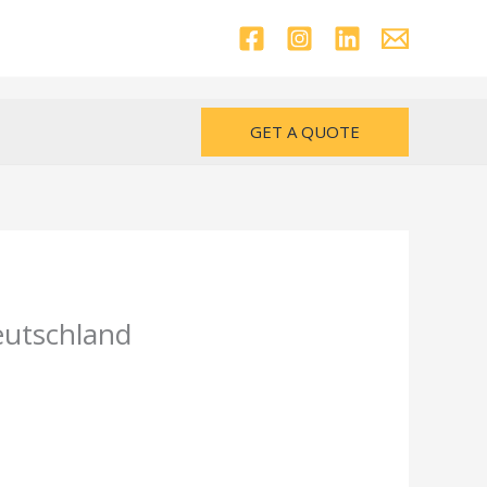
GET A QUOTE
eutschland