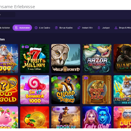
insame Erlebnisse