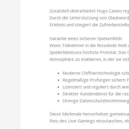
Zusätzlich überarbeitet Hugo Casino r
Durch die Unterstützung von Glaubwürd
Erlebnis und steigert die Zufriedenste
Garantie eines sicheren Spielumfelds
Wenn Teilnehmer in die fesselnde Welt 
Spielerlebnisses höchste Priorität. Da
Atmosphäre zu etablieren, in der sie si
Moderne Chiffriertechnologie sch
Regelmäßige Prüfungen sichern Fa
Lizenziert und reguliert durch an
Direkter Kundendienst für die ras
Strenge Datenschutzbestimmungen
Diese Merkmale hervorheben gemeinsam 
Reiz des Live-Gamings einzutauchen, o