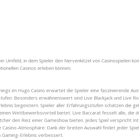
n Umfeld, in dem Spieler den Nervenkitzel von Casinospielen k
itionellen Casinos erleben können.
ngs im Hugo Casino erwartet die Spieler eine faszinierende Ausw
ufen. Besonders erwähnenswert sind Live Blackjack und Live Roul
ebnis begeistern. Spieler aller Erfahrungsstufen schätzen die ge
einen Wettbewerbsvorteil bietet. Live Baccarat fesselt alle, die 
her den Reiz einer Gameshow bieten. Jedes Spiel verspricht Inter
e Casino-Atmosphäre. Dank der breiten Auswahl findet jeder Spiele
n Gaming-Erlebnis verbessert.