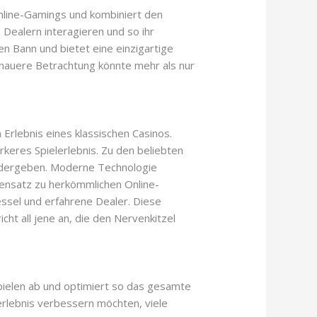
Online-Gamings und kombiniert den
Dealern interagieren und so ihr
nen Bann und bietet eine einzigartige
auere Betrachtung könnte mehr als nur
Erlebnis eines klassischen Casinos.
keres Spielerlebnis. Zu den beliebten
wiedergeben. Moderne Technologie
egensatz zu herkömmlichen Online-
ssel und erfahrene Dealer. Diese
t all jene an, die den Nervenkitzel
ielen ab und optimiert so das gesamte
lerlebnis verbessern möchten, viele