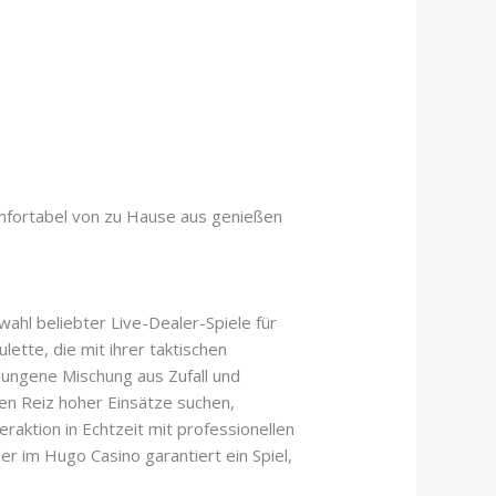
omfortabel von zu Hause aus genießen
ahl beliebter Live-Dealer-Spiele für
ette, die mit ihrer taktischen
lungene Mischung aus Zufall und
den Reiz hoher Einsätze suchen,
aktion in Echtzeit mit professionellen
r im Hugo Casino garantiert ein Spiel,