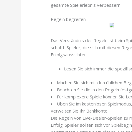
gesamte Spielerlebnis verbessern.
Regeln begreifen
Das Verständnis der Regeln ist beim Spi
schafft. Spieler, die sich mit diesen Re
Erfolgsaussichten.
Lesen Sie sich immer die spezifis
Machen Sie sich mit den üblichen Beg
Beachten Sie die in den Regeln fest
Für komplexere Spiele können Sie Le
Üben Sie im kostenlosen Spielmodus, 
Verwalten Sie Ihr Bankkonto
Die Regeln von Live-Dealer-Spielen zu m
Erfolg. Spieler sollten sich vor Spielbeg
bestimmten Betrag einzuplanen, um spo