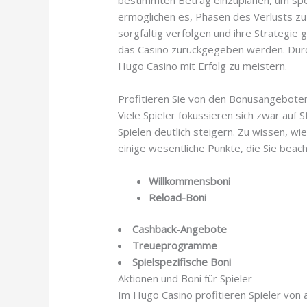
ermöglichen es, Phasen des Verlusts zu 
sorgfältig verfolgen und ihre Strategie
das Casino zurückgegeben werden. Durch 
Hugo Casino mit Erfolg zu meistern.
Profitieren Sie von den Bonusangebote
Viele Spieler fokussieren sich zwar auf 
Spielen deutlich steigern. Zu wissen, wi
einige wesentliche Punkte, die Sie beach
Willkommensboni
Reload-Boni
Cashback-Angebote
Treueprogramme
Spielspezifische Boni
Aktionen und Boni für Spieler
Im Hugo Casino profitieren Spieler von 