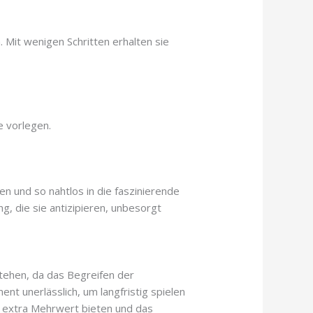
. Mit wenigen Schritten erhalten sie
e vorlegen.
n und so nahtlos in die faszinierende
, die sie antizipieren, unbesorgt
tehen, da das Begreifen der
nt unerlässlich, um langfristig spielen
i extra Mehrwert bieten und das