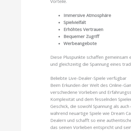
Vorteile.
Immersive Atmosphäre
Spielvielfalt
Erhöhtes Vertrauen
Bequemer Zugriff
Werbeangebote
Diese Pluspunkte schaffen gemeinsam ei
und gleichzeitig die Spannung eines trad
Beliebte Live-Dealer-Spiele verfügbar
Beim Erkunden der Welt des Online-Gami
verschiedene Vorlieben und Erfahrungsst
Komplexität und dem fesselnden Spielerl
Geschick, die sowohl Spannung als auch 
während neuartige Spiele wie Dream Catc
Dealern und schafft so eine authentisch
das seinen Vorlieben entspricht und sei