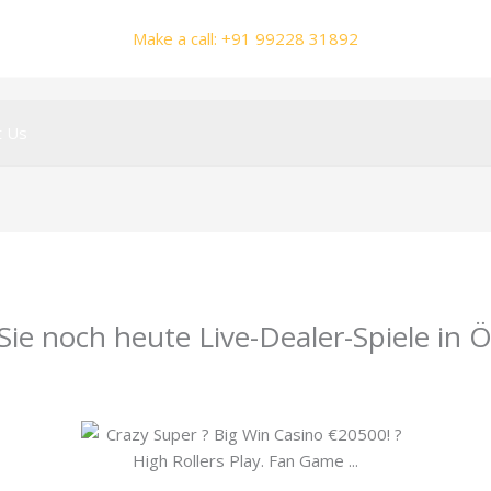
Make a call: +91 99228 31892
t Us
ie noch heute Live-Dealer-Spiele in Ö
y
smhalole@gmail.com