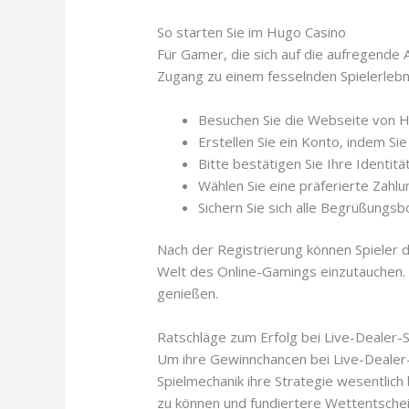
So starten Sie im Hugo Casino
Für Gamer, die sich auf die aufregende A
Zugang zu einem fesselnden Spielerlebni
Besuchen Sie die Webseite von Hu
Erstellen Sie ein Konto, indem Si
Bitte bestätigen Sie Ihre Identit
Wählen Sie eine präferierte Zahl
Sichern Sie sich alle Begrüßungsb
Nach der Registrierung können Spieler d
Welt des Online-Gamings einzutauchen. M
genießen.
Ratschläge zum Erfolg bei Live-Dealer-S
Um ihre Gewinnchancen bei Live-Dealer-
Spielmechanik ihre Strategie wesentlich 
zu können und fundiertere Wettentschei