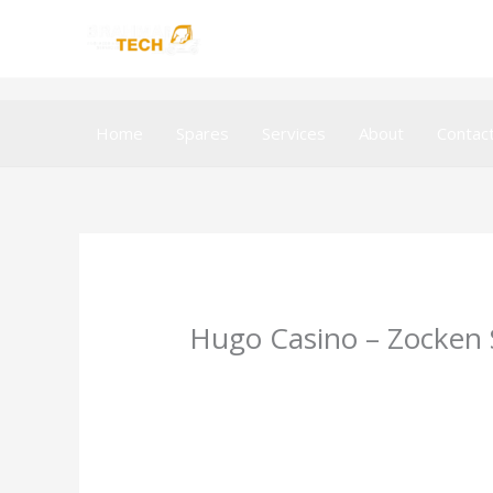
Skip
to
content
Home
Spares
Services
About
Contac
Hugo Casino – Zocken S
Leave a Comment
/
Uncategorized
/ B