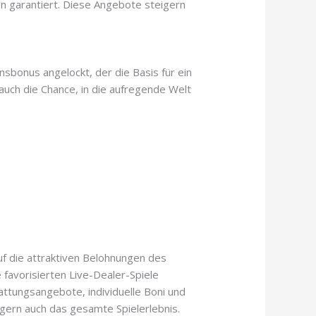
 garantiert. Diese Angebote steigern
bonus angelockt, der die Basis für ein
 auch die Chance, in die aufregende Welt
 die attraktiven Belohnungen des
favorisierten Live-Dealer-Spiele
attungsangebote, individuelle Boni und
igern auch das gesamte Spielerlebnis.