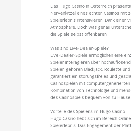
Das Hugo Casino in Österreich präsentie
Nervenkitzel eines echten Casinos mit 
Spielerlebnis intensivieren. Dank einer V
Atmosphäre. Doch was genau unterschei
die Spiele selbst offenbaren.
Was sind Live-Dealer-Spiele?
Live-Dealer-Spiele ermöglichen eine ein
Spieler interagieren über hochauflösend
Spielen gehören Blackjack, Roulette und
garantiert ein störungsfreies und gesch
Casinospielen mit computergenerierten 
Kombination von Technologie und mensch
des Casinospiels bequem von zu Hause
Vorteile des Spielens im Hugo Casino
Hugo Casino hebt sich im Bereich Onli
Spielerlebnis. Das Engagement der Platt