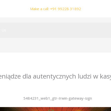
Make a call: +91 99228 31892
t Us
eniądze dla autentycznych ludzi w kas
y
smhalole@gmail.com