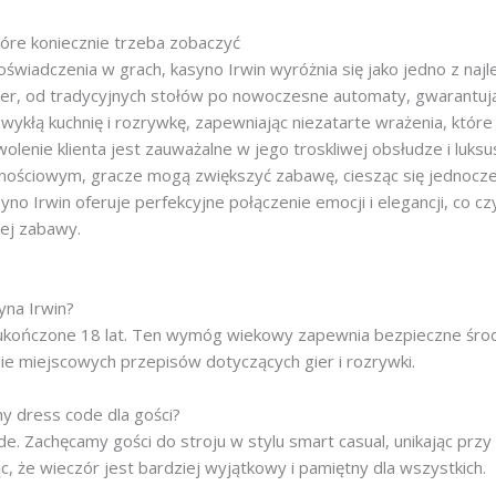
tóre koniecznie trzeba zobaczyć
świadczenia w grach, kasyno Irwin wyróżnia się jako jedno z naj
ier, od tradycyjnych stołów po nowoczesne automaty, gwarantując
zwykłą kuchnię i rozrywkę, zapewniając niezatarte wrażenia, które
lenie klienta jest zauważalne w jego troskliwej obsłudze i luks
ościowym, gracze mogą zwiększyć zabawę, ciesząc się jednocze
syno Irwin oferuje perfekcyjne połączenie emocji i elegancji, co
cej zabawy.
yna Irwin?
ć ukończone 18 lat. Ten wymóg wiekowy zapewnia bezpieczne środ
nie miejscowych przepisów dotyczących gier i rozrywki.
ny dress code dla gości?
. Zachęcamy gości do stroju w stylu smart casual, unikając przy
, że wieczór jest bardziej wyjątkowy i pamiętny dla wszystkich.