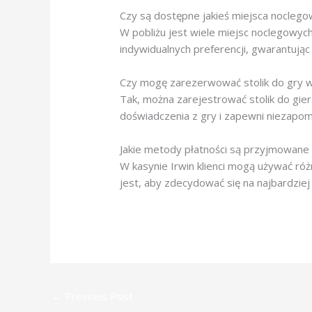
Czy są dostępne jakieś miejsca noclego
W pobliżu jest wiele miejsc noclegowych
indywidualnych preferencji, gwarantując 
Czy mogę zarezerwować stolik do gry w
Tak, można zarejestrować stolik do gie
doświadczenia z gry i zapewni niezapom
Jakie metody płatności są przyjmowane 
W kasynie Irwin klienci mogą używać ró
jest, aby zdecydować się na najbardziej
←
Previous Post