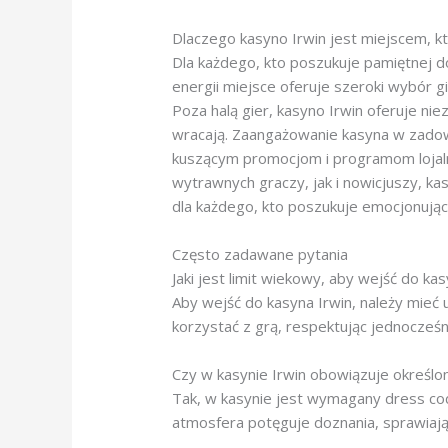
Dlaczego kasyno Irwin jest miejscem, k
Dla każdego, kto poszukuje pamiętnej do
energii miejsce oferuje szeroki wybór g
Poza halą gier, kasyno Irwin oferuje nie
wracają. Zaangażowanie kasyna w zadowo
kuszącym promocjom i programom lojaln
wytrawnych graczy, jak i nowicjuszy, ka
dla każdego, kto poszukuje emocjonują
Często zadawane pytania
Jaki jest limit wiekowy, aby wejść do kas
Aby wejść do kasyna Irwin, należy mie
korzystać z grą, respektując jednocześ
Czy w kasynie Irwin obowiązuje określo
Tak, w kasynie jest wymagany dress code
atmosfera potęguje doznania, sprawiając