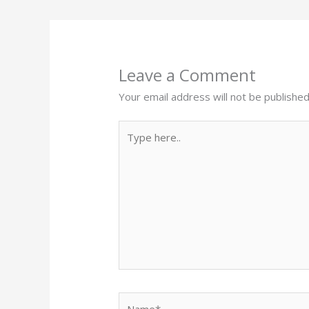
Leave a Comment
Your email address will not be published
Type
here..
Name*