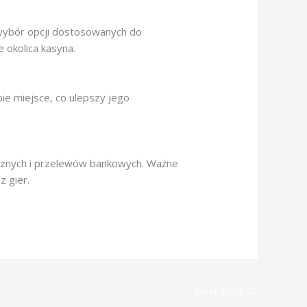
i wybór opcji dostosowanych do
e okolica kasyna.
ie miejsce, co ulepszy jego
nicznych i przelewów bankowych. Ważne
z gier.
Next Post
→