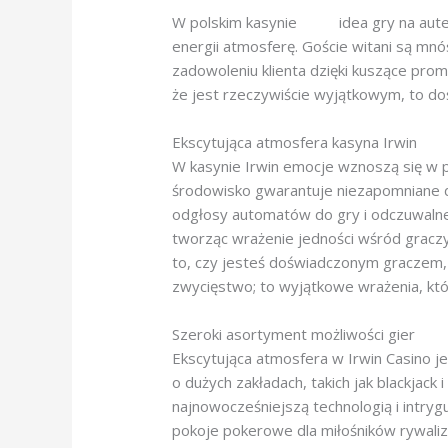
W polskim kasynie
Irwin
idea gry na aut
energii atmosferę. Goście witani są mn
zadowoleniu klienta dzięki kuszące prom
że jest rzeczywiście wyjątkowym, to do
Ekscytująca atmosfera kasyna Irwin
W kasynie Irwin emocje wznoszą się w p
środowisko gwarantuje niezapomniane doz
odgłosy automatów do gry i odczuwalne
tworząc wrażenie jedności wśród graczy.
to, czy jesteś doświadczonym graczem, 
zwycięstwo; to wyjątkowe wrażenia, kt
Szeroki asortyment możliwości gier
Ekscytująca atmosfera w Irwin Casino j
o dużych zakładach, takich jak blackjack
najnowocześniejszą technologią i intry
pokoje pokerowe dla miłośników rywaliza