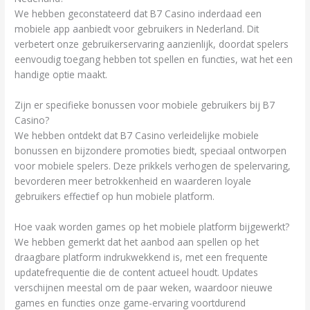
We hebben geconstateerd dat B7 Casino inderdaad een
mobiele app aanbiedt voor gebruikers in Nederland. Dit
verbetert onze gebruikerservaring aanzienlijk, doordat spelers
eenvoudig toegang hebben tot spellen en functies, wat het een
handige optie maakt.
Zijn er specifieke bonussen voor mobiele gebruikers bij B7
Casino?
We hebben ontdekt dat B7 Casino verleidelijke mobiele
bonussen en bijzondere promoties biedt, speciaal ontworpen
voor mobiele spelers. Deze prikkels verhogen de spelervaring,
bevorderen meer betrokkenheid en waarderen loyale
gebruikers effectief op hun mobiele platform.
Hoe vaak worden games op het mobiele platform bijgewerkt?
We hebben gemerkt dat het aanbod aan spellen op het
draagbare platform indrukwekkend is, met een frequente
updatefrequentie die de content actueel houdt. Updates
verschijnen meestal om de paar weken, waardoor nieuwe
games en functies onze game-ervaring voortdurend