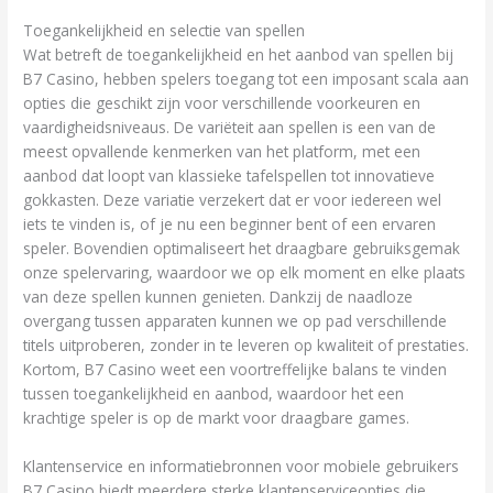
Toegankelijkheid en selectie van spellen
Wat betreft de toegankelijkheid en het aanbod van spellen bij
B7 Casino, hebben spelers toegang tot een imposant scala aan
opties die geschikt zijn voor verschillende voorkeuren en
vaardigheidsniveaus. De variëteit aan spellen is een van de
meest opvallende kenmerken van het platform, met een
aanbod dat loopt van klassieke tafelspellen tot innovatieve
gokkasten. Deze variatie verzekert dat er voor iedereen wel
iets te vinden is, of je nu een beginner bent of een ervaren
speler. Bovendien optimaliseert het draagbare gebruiksgemak
onze spelervaring, waardoor we op elk moment en elke plaats
van deze spellen kunnen genieten. Dankzij de naadloze
overgang tussen apparaten kunnen we op pad verschillende
titels uitproberen, zonder in te leveren op kwaliteit of prestaties.
Kortom, B7 Casino weet een voortreffelijke balans te vinden
tussen toegankelijkheid en aanbod, waardoor het een
krachtige speler is op de markt voor draagbare games.
Klantenservice en informatiebronnen voor mobiele gebruikers
B7 Casino biedt meerdere sterke klantenserviceopties die