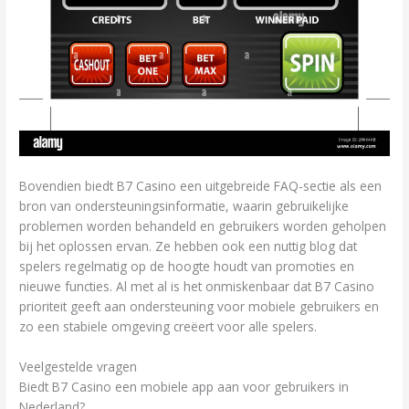
Bovendien biedt B7 Casino een uitgebreide FAQ-sectie als een
bron van ondersteuningsinformatie, waarin gebruikelijke
problemen worden behandeld en gebruikers worden geholpen
bij het oplossen ervan. Ze hebben ook een nuttig blog dat
spelers regelmatig op de hoogte houdt van promoties en
nieuwe functies. Al met al is het onmiskenbaar dat B7 Casino
prioriteit geeft aan ondersteuning voor mobiele gebruikers en
zo een stabiele omgeving creëert voor alle spelers.
Veelgestelde vragen
Biedt B7 Casino een mobiele app aan voor gebruikers in
Nederland?