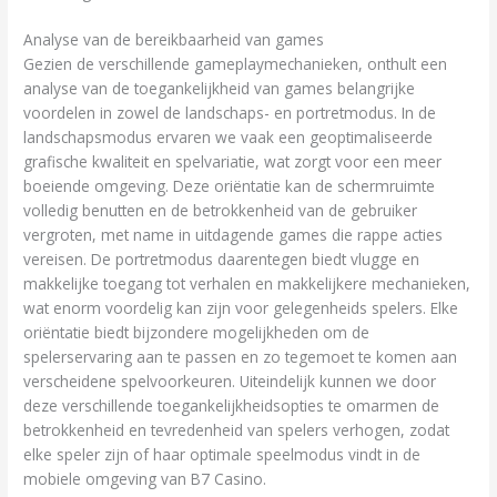
Analyse van de bereikbaarheid van games
Gezien de verschillende gameplaymechanieken, onthult een
analyse van de toegankelijkheid van games belangrijke
voordelen in zowel de landschaps- en portretmodus. In de
landschapsmodus ervaren we vaak een geoptimaliseerde
grafische kwaliteit en spelvariatie, wat zorgt voor een meer
boeiende omgeving. Deze oriëntatie kan de schermruimte
volledig benutten en de betrokkenheid van de gebruiker
vergroten, met name in uitdagende games die rappe acties
vereisen. De portretmodus daarentegen biedt vlugge en
makkelijke toegang tot verhalen en makkelijkere mechanieken,
wat enorm voordelig kan zijn voor gelegenheids spelers. Elke
oriëntatie biedt bijzondere mogelijkheden om de
spelerservaring aan te passen en zo tegemoet te komen aan
verscheidene spelvoorkeuren. Uiteindelijk kunnen we door
deze verschillende toegankelijkheidsopties te omarmen de
betrokkenheid en tevredenheid van spelers verhogen, zodat
elke speler zijn of haar optimale speelmodus vindt in de
mobiele omgeving van B7 Casino.