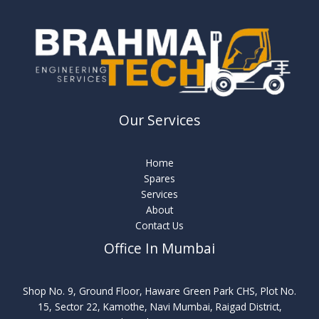
Our Services
Home
Spares
Services
About
Contact Us
Office In Mumbai
Shop No. 9, Ground Floor, Haware Green Park CHS, Plot No.
15, Sector 22, Kamothe, Navi Mumbai, Raigad District,