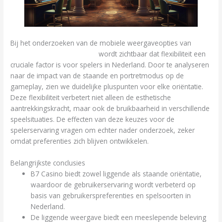
Bij het onderzoeken van de mobiele weergaveopties van
inloggen kansino b7 casino
wordt zichtbaar dat flexibiliteit een
cruciale factor is voor spelers in Nederland. Door te analyseren
naar de impact van de staande en portretmodus op de
gameplay, zien we duidelijke pluspunten voor elke oriëntatie.
Deze flexibiliteit verbetert niet alleen de esthetische
aantrekkingskracht, maar ook de bruikbaarheid in verschillende
speelsituaties. De effecten van deze keuzes voor de
spelerservaring vragen om echter nader onderzoek, zeker
omdat preferenties zich blijven ontwikkelen.
Belangrijkste conclusies
B7 Casino biedt zowel liggende als staande oriëntatie,
waardoor de gebruikerservaring wordt verbeterd op
basis van gebruikerspreferenties en spelsoorten in
Nederland.
De liggende weergave biedt een meeslepende beleving