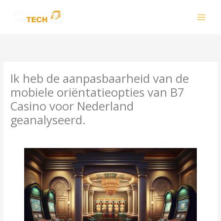
Skip
to
content
Ik heb de aanpasbaarheid van de
mobiele oriëntatieopties van B7
Casino voor Nederland
geanalyseerd.
Leave a Comment
/
Uncategorized
/ By
smhalole@gmail.com