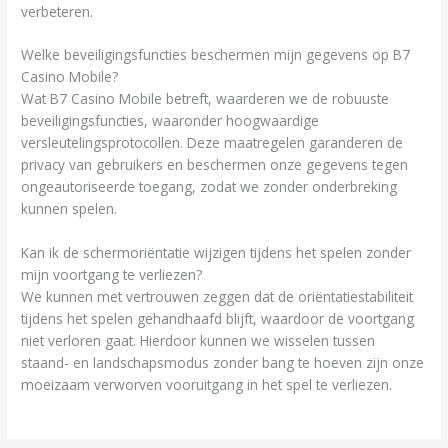
verbeteren.
Welke beveiligingsfuncties beschermen mijn gegevens op B7
Casino Mobile?
Wat B7 Casino Mobile betreft, waarderen we de robuuste
beveiligingsfuncties, waaronder hoogwaardige
versleutelingsprotocollen. Deze maatregelen garanderen de
privacy van gebruikers en beschermen onze gegevens tegen
ongeautoriseerde toegang, zodat we zonder onderbreking
kunnen spelen.
Kan ik de schermoriëntatie wijzigen tijdens het spelen zonder
mijn voortgang te verliezen?
We kunnen met vertrouwen zeggen dat de oriëntatiestabiliteit
tijdens het spelen gehandhaafd blijft, waardoor de voortgang
niet verloren gaat. Hierdoor kunnen we wisselen tussen
staand- en landschapsmodus zonder bang te hoeven zijn onze
moeizaam verworven vooruitgang in het spel te verliezen.