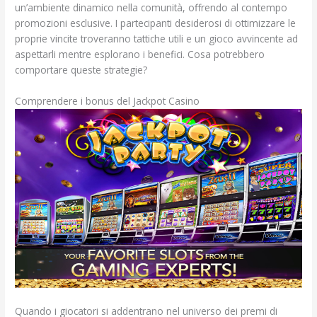
un’ambiente dinamico nella comunità, offrendo al contempo
promozioni esclusive. I partecipanti desiderosi di ottimizzare le
proprie vincite troveranno tattiche utili e un gioco avvincente ad
aspettarli mentre esplorano i benefici. Cosa potrebbero
comportare queste strategie?
Comprendere i bonus del Jackpot Casino
Quando i giocatori si addentrano nel universo dei premi di