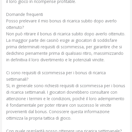
il loro gioco in ricompense profitable.
Domande frequenti
Posso prelevare il mio bonus di ricarica subito dopo averlo
ottenuto?
Non può ritirare il bonus di ricarica subito dopo averlo ottenuto.
La maggior parte dei casinò esige ai giocatori di soddisfare
prima determinati requisiti di scommessa, per garantire che si
dedichino pienamente prima di qualsiasi ritiro, massimizzando
in definitiva il loro divertimento e le potenziali vincite.
Ci sono requisiti di scommessa per i bonus di ricarica
settimanali?
Sì, in generale sono richiesti requisiti di scommessa per i bonus
di ricarica settimanali. I giocatori dovrebbero consultare con
attenzione i termini e le condizioni, poiché il loro adempimento
è fondamentale per poter ritirare con successo le vincite
provenienti dal bonus. Conoscere questa informazione
ottimizza la propria tattica di gioco.
Con quale regolarità posso ottenere una ricarica settimanale?