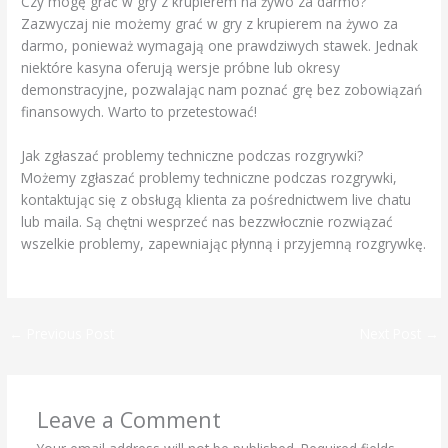
Czy mogę grać w gry z krupierem na żywo za darmo?
Zazwyczaj nie możemy grać w gry z krupierem na żywo za
darmo, ponieważ wymagają one prawdziwych stawek. Jednak
niektóre kasyna oferują wersje próbne lub okresy
demonstracyjne, pozwalając nam poznać grę bez zobowiązań
finansowych. Warto to przetestować!
Jak zgłaszać problemy techniczne podczas rozgrywki?
Możemy zgłaszać problemy techniczne podczas rozgrywki,
kontaktując się z obsługą klienta za pośrednictwem live chatu
lub maila. Są chętni wesprzeć nas bezzwłocznie rozwiązać
wszelkie problemy, zapewniając płynną i przyjemną rozgrywkę.
←
Previous Post
Next Post
→
Leave a Comment