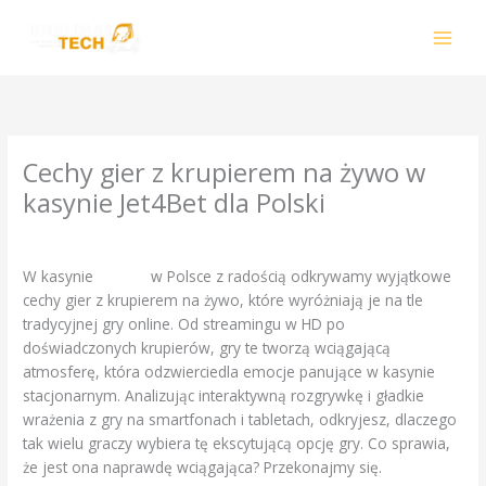
Skip
to
content
Cechy gier z krupierem na żywo w
kasynie Jet4Bet dla Polski
Leave a Comment
/
Uncategorized
/ By
smhalole@gmail.com
W kasynie
Jet4Bet
w Polsce z radością odkrywamy wyjątkowe
cechy gier z krupierem na żywo, które wyróżniają je na tle
tradycyjnej gry online. Od streamingu w HD po
doświadczonych krupierów, gry te tworzą wciągającą
atmosferę, która odzwierciedla emocje panujące w kasynie
stacjonarnym. Analizując interaktywną rozgrywkę i gładkie
wrażenia z gry na smartfonach i tabletach, odkryjesz, dlaczego
tak wielu graczy wybiera tę ekscytującą opcję gry. Co sprawia,
że jest ona naprawdę wciągająca? Przekonajmy się.