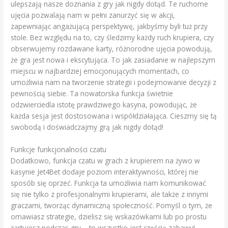
ulepszają nasze doznania z gry jak nigdy dotąd. Te ruchome
ujęcia pozwalają nam w pełni zanurzyć się w akcji,
zapewniając angażującą perspektywę, jakbyśmy byli tuż przy
stole. Bez względu na to, czy śledzimy każdy ruch krupiera, czy
obserwujemy rozdawane karty, różnorodne ujęcia powodują,
że gra jest nowa i ekscytująca. To jak zasiadanie w najlepszym
miejscu w najbardziej emocjonujących momentach, co
umożliwia nam na tworzenie strategii i podejmowanie decyzji z
pewnością siebie. Ta nowatorska funkcja świetnie
odzwierciedla istotę prawdziwego kasyna, powodując, że
każda sesja jest dostosowana i współdziałająca. Cieszmy się tą
swobodą i doświadczajmy grą jak nigdy dotąd!
Funkcje funkcjonalności czatu
Dodatkowo, funkcja czatu w grach z krupierem na żywo w
kasynie Jet4Bet dodaje poziom interaktywności, której nie
sposób się oprzeć. Funkcja ta umożliwia nam komunikować
się nie tylko z profesjonalnymi krupierami, ale także z innymi
graczami, tworząc dynamiczną społeczność. Pomyśl o tym, że
omawiasz strategie, dzielisz się wskazówkami lub po prostu
żartujesz podczas gry – to wszystko jest częścią zabawy!