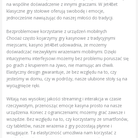
na wspólne doświadczenie z innymi graczami. W Jet4Bet
klasyczne gry stołowe oferują swobodę i emocje,
jednocześnie nawiązując do naszej miłości do tradycji.
Bezproblemowe korzystanie z urządzeń mobilnych
Chociaż często kojarzymy gry kasynowe z tradycyjnymi
miejscami, kasyno Jet4Bet udowadnia, że możemy
doświadczać niezwykłymi wrażeniami mobilnymi. Dzięki
intuicyjnemu interfejsowi możemy bez problemu poruszać się
po grach z krupierem na żywo, nie marnując ani chwili.
Elastyczny design gwarantuje, że bez względu na to, czy
jesteśmy w domu, czy w podróży, nasze ulubione stoły są na
wyciągnięcie ręki.
Witają nas wysokiej jakości streaming i interakcja w czasie
rzeczywistym, przenosząc emocje kasyna prosto na nasze
urządzenia. Koniec z ograniczeniami; możemy grać zawsze i
wszędzie. Bez względu na to, czy korzystamy ze smartfonów,
czy tabletów, nasze wrażenia z gry pozostają płynne i
wciągające. Ta elastyczność umożliwia nam korzystać z