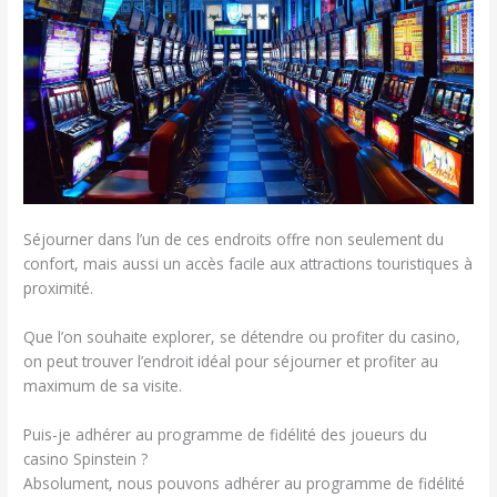
Séjourner dans l’un de ces endroits offre non seulement du
confort, mais aussi un accès facile aux attractions touristiques à
proximité.
Que l’on souhaite explorer, se détendre ou profiter du casino,
on peut trouver l’endroit idéal pour séjourner et profiter au
maximum de sa visite.
Puis-je adhérer au programme de fidélité des joueurs du
casino Spinstein ?
Absolument, nous pouvons adhérer au programme de fidélité