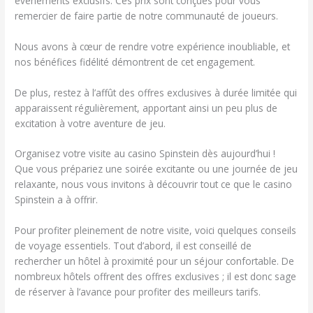
événements exclusifs. Ces prix sont conçues pour vous
remercier de faire partie de notre communauté de joueurs.
Nous avons à cœur de rendre votre expérience inoubliable, et
nos bénéfices fidélité démontrent de cet engagement.
De plus, restez à l’affût des offres exclusives à durée limitée qui
apparaissent régulièrement, apportant ainsi un peu plus de
excitation à votre aventure de jeu.
Organisez votre visite au casino Spinstein dès aujourd’hui !
Que vous prépariez une soirée excitante ou une journée de jeu
relaxante, nous vous invitons à découvrir tout ce que le casino
Spinstein a à offrir.
Pour profiter pleinement de notre visite, voici quelques conseils
de voyage essentiels. Tout d’abord, il est conseillé de
rechercher un hôtel à proximité pour un séjour confortable. De
nombreux hôtels offrent des offres exclusives ; il est donc sage
de réserver à l’avance pour profiter des meilleurs tarifs.