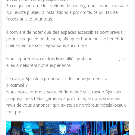
En ce qui concerne les options de parking, nous avons constaté
qu’il existe plusieurs installations à proximité, ce qui facilite
l’accès au site pour tous.
Il convient de noter que des espaces accessibles sont prévus
pour ceux qui en ont besoin, afin que chacun puisse bénéficier
pleinement de son séjour sans encombre.
Nous apprécions ces fonctionnalités pratiques,
spinstein.ca
, car
elles améliorent notre expérience.
Le casino Spinstein propose-t-il des hébergements à
proximité ?
Nous nous sommes souvent demandé si le casino Spinstein
proposait des hébergements à proximité, et nous sommes
ravis de vous annoncer qu’il existe de nombreux hôtels locaux
tout près.