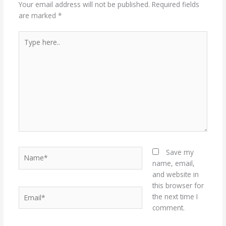
Your email address will not be published.
Required fields
are marked
*
Type
here..
Name*
Save my
name, email,
and website in
this browser for
Email*
the next time I
comment.