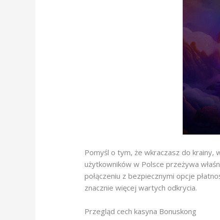
Pomyśl o tym, że wkraczasz do krainy, 
użytkowników w Polsce przeżywa właśnie
połączeniu z bezpiecznymi opcje płatnośc
znacznie więcej wartych odkrycia.
Przegląd cech kasyna Bonuskong