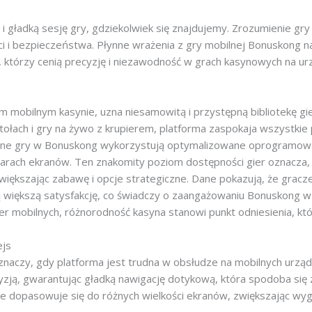
ą i gładką sesję gry, gdziekolwiek się znajdujemy. Zrozumienie gr
ci i bezpieczeństwa. Płynne wrażenia z gry mobilnej Bonuskong 
, którzy cenią precyzję i niezawodność w grach kasynowych na ur
 mobilnym kasynie, uzna niesamowitą i przystępną bibliotekę gie
stołach i gry na żywo z krupierem, platforma zaspokaja wszystkie 
ilne gry w Bonuskong wykorzystują optymalizowane oprogramowa
iarach ekranów. Ten znakomity poziom dostępności gier oznacza,
zwiększając zabawę i opcje strategiczne. Dane pokazują, że gracz
ją większą satysfakcję, co świadczy o zaangażowaniu Bonuskong w 
er mobilnych, różnorodność kasyna stanowi punkt odniesienia, k
ejs
 znaczy, gdy platforma jest trudna w obsłudze na mobilnych urzą
yzją, gwarantując gładką nawigację dotykową, która spodoba się
ale dopasowuje się do różnych wielkości ekranów, zwiększając w