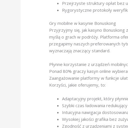
Przejrzyste struktury opłat bez u
Rygorystyczne protokoły weryfi
Gry mobilne w kasynie Bonuskong
Przyjrzyjmy się, jak kasyno Bonuskong 
myślą o grach w podróży. Platforma ofe
przegapimy naszych preferowanych tytu
wyznaczają znaczący standard.
Płynne korzystanie z urządzeń mobilny
Ponad 80% graczy kasyn online wybiera
Zaangażowanie platformy w funkcje ułatw
Korzyści, jakie oferujemy, to:
Adaptacyjny projekt, który płynn
Szybki czas ładowania redukujący
Intuicyjna nawigacja dostosowa
Wysokiej jakości grafika bez zuży
Zgodność z urządzeniami z syste