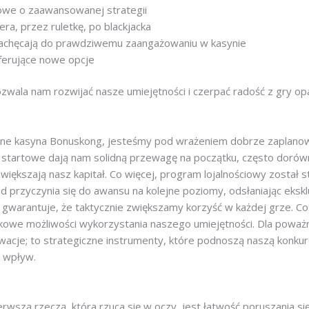
owe o zaawansowanej strategii
ra, przez ruletkę, po blackjacka
zachęcają do prawdziwemu zaangażowaniu w kasynie
oferujące nowe opcje
wala nam rozwijać nasze umiejętności i czerpać radość z gry opa
cjalne kasyna Bonuskong, jesteśmy pod wrażeniem dobrze zaplano
ie startowe dają nam solidną przewagę na początku, często do
iększają nasz kapitał. Co więcej, program lojalnościowy został 
d przyczynia się do awansu na kolejne poziomy, odsłaniając ekskl
ie gwarantuje, że taktycznie zwiększamy korzyść w każdej grze. C
kowe możliwości wykorzystania naszego umiejętności. Dla poważn
acje; to strategiczne instrumenty, które podnoszą naszą konkure
y wpływ.
szą rzeczą, która rzuca się w oczy, jest łatwość poruszania się