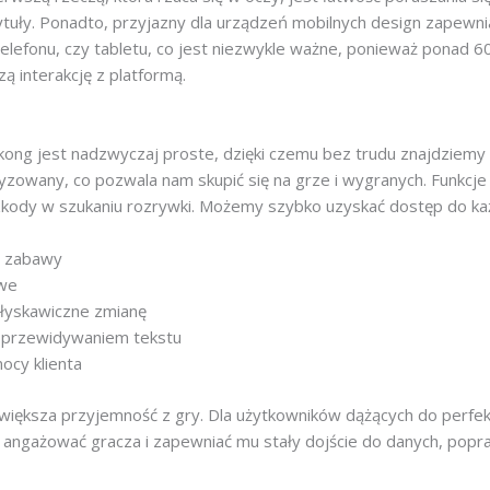
ytuły. Ponadto, przyjazny dla urządzeń mobilnych design zapew
telefonu, czy tabletu, co jest niezwykle ważne, ponieważ ponad 6
ą interakcję z platformą.
kong jest nadzwyczaj proste, dzięki czemu bez trudu znajdziemy
turyzowany, co pozwala nam skupić się na grze i wygranych. Funkc
eszkody w szukaniu rozrywki. Możemy szybko uzyskać dostęp do k
y zabawy
owe
błyskawiczne zmianę
 z przewidywaniem tekstu
ocy klienta
zwiększa przyjemność z gry. Dla użytkowników dążących do perfekc
 angażować gracza i zapewniać mu stały dojście do danych, popr