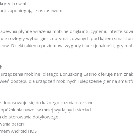
krytych opłat
kacji zapobiegające oszustwom
zapewnia płynne wrażenia mobilne dzięki intuicyjnemu interfejso
ruje rozległy wybór gier zoptymalizowanych pod kątem smartfonó
łów. Dzięki takiemu poziomowi wygody i funkcjonalności, gry mo
ch
 urządzenia mobilne, dlatego Bonuskong Casino oferuje nam znak
ień dostępu dla urządzeń mobilnych i ulepszenie gier na smartfon
ie dopasowuje się do każdego rozmiaru ekranu
 opóźnienia nawet w mniej wydajnych sieciach
na do sterowania dotykowego
wania baterii
mem Android i iOS