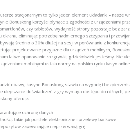
terze stacjonarnym to tylko jeden element układanki – nasze wra
ynie Bonuskong korzyści płynące z zgodności z urządzeniami prz
 smartfonów, czy tabletów, wydajność strony pozostaje bez zarz
u ekranu, eliminując potrzebę nadmiernego szczypania i przewijan
bywają średnio o 30% dłużej na sesji w porównaniu z konkurencją
tetując projektowanie przyjazne dla urządzeń mobilnych, Bonusk
 nam łatwe opanowanie rozgrywki, gdziekolwiek jesteśmy. Nie uleg
ządzeniami mobilnymi ustala normy na polskim rynku kasyn online
 budzić obawy, kasyno Bonuskong stawia na wygodę i bezpieczeń
że ulepszanie doświadczeń z gry wymaga dostępu do różnych, p
skong oferuje:
rantujące ochronę danych
ości, takie jak portfele elektroniczne i przelewy bankowe
depozytów zapewniające nieprzerwaną grę