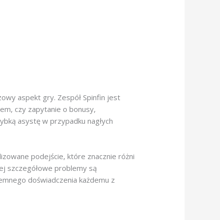
zowy aspekt gry. Zespół Spinfin jest
tem, czy zapytanie o bonusy,
zybką asystę w przypadku nagłych
izowane podejście, które znacznie różni
ziej szczegółowe problemy są
yjemnego doświadczenia każdemu z