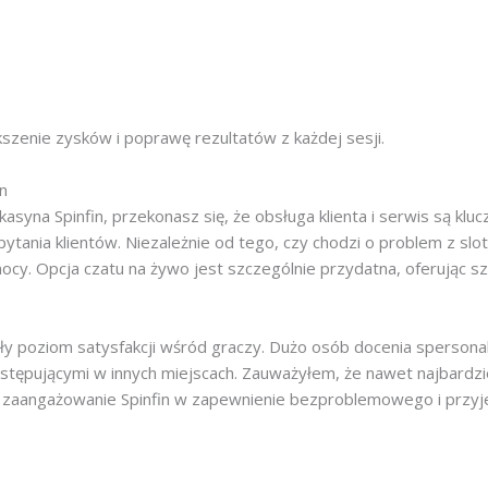
szenie zysków i poprawę rezultatów z każdej sesji.
in
yna Spinfin, przekonasz się, że obsługa klienta i serwis są kluc
tania klientów. Niezależnie od tego, czy chodzi o problem z slo
cy. Opcja czatu na żywo jest szczególnie przydatna, oferując s
ały poziom satysfakcji wśród graczy. Dużo osób docenia spersonal
ystępującymi w innych miejscach. Zauważyłem, że nawet najbard
na zaangażowanie Spinfin w zapewnienie bezproblemowego i prz