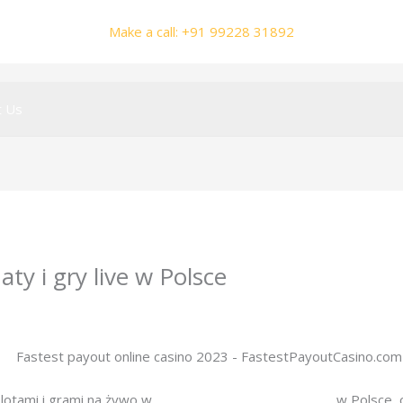
Make a call: +91 99228 31892
t Us
ty i gry live w Polsce
y
smhalole@gmail.com
slotami i grami na żywo w
spinfin kasyno bez depozytu
w Polsce, 