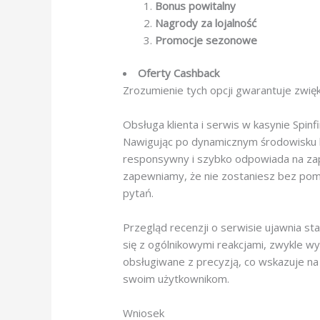
Bonus powitalny
Nagrody za lojalność
Promocje sezonowe
Oferty Cashback
Zrozumienie tych opcji gwarantuje zwięk
Obsługa klienta i serwis w kasynie Spinf
Nawigując po dynamicznym środowisku kas
responsywny i szybko odpowiada na zapy
zapewniamy, że nie zostaniesz bez pomo
pytań.
Przegląd recenzji o serwisie ujawnia st
się z ogólnikowymi reakcjami, zwykle w
obsługiwane z precyzją, co wskazuje 
swoim użytkownikom.
Wniosek