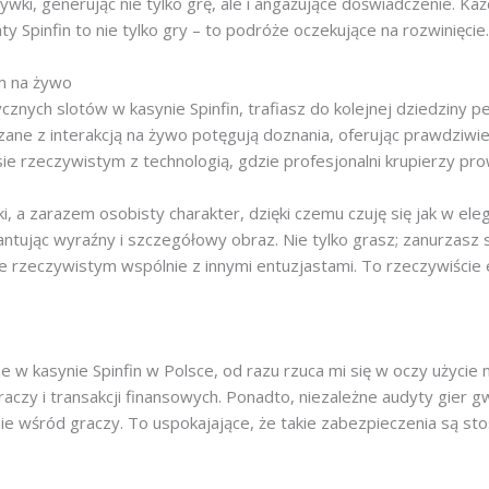
ywki, generując nie tylko grę, ale i angażujące doświadczenie. Ka
 Spinfin to nie tylko gry – to podróże oczekujące na rozwinięcie
m na żywo
nych slotów w kasynie Spinfin, trafiasz do kolejnej dziedziny pełn
zane z interakcją na żywo potęgują doznania, oferując prawdziwi
e rzeczywistym z technologią, gdzie profesjonalni krupierzy prowa
 a zarazem osobisty charakter, dzięki czemu czuję się jak w eleg
antując wyraźny i szczegółowy obraz. Nie tylko grasz; zanurzasz 
e rzeczywistym wspólnie z innymi entuzjastami. To rzeczywiście 
ze w kasynie Spinfin w Polsce, od razu rzuca mi się w oczy użyc
czy i transakcji finansowych. Ponadto, niezależne audyty gier g
ie wśród graczy. To uspokajające, że takie zabezpieczenia są sto