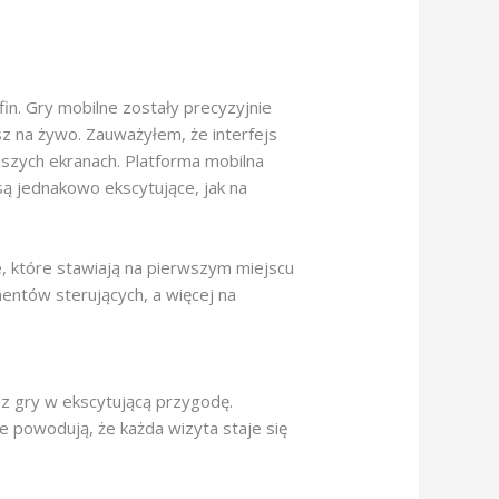
in. Gry mobilne zostały precyzyjnie
z na żywo. Zauważyłem, że interfejs
ejszych ekranach. Platforma mobilna
są jednakowo ekscytujące, jak na
, które stawiają na pierwszym miejscu
entów sterujących, a więcej na
z gry w ekscytującą przygodę.
że powodują, że każda wizyta staje się