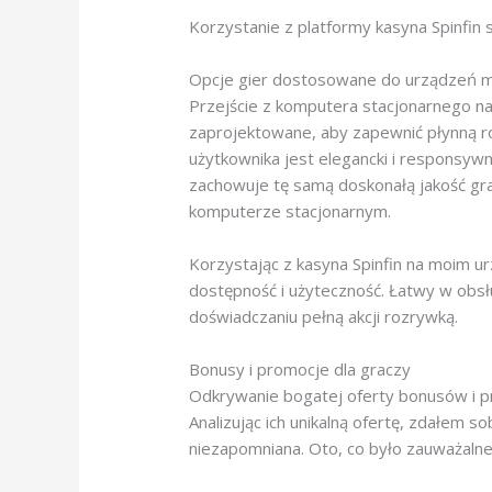
Korzystanie z platformy kasyna Spinfin st
Opcje gier dostosowane do urządzeń m
Przejście z komputera stacjonarnego na
zaprojektowane, aby zapewnić płynną ro
użytkownika jest elegancki i responsywn
zachowuje tę samą doskonałą jakość graf
komputerze stacjonarnym.
Korzystając z kasyna Spinfin na moim u
dostępność i użyteczność. Łatwy w obsł
doświadczaniu pełną akcji rozrywką.
Bonusy i promocje dla graczy
Odkrywanie bogatej oferty bonusów i pr
Analizując ich unikalną ofertę, zdałem s
niezapomniana. Oto, co było zauważalne