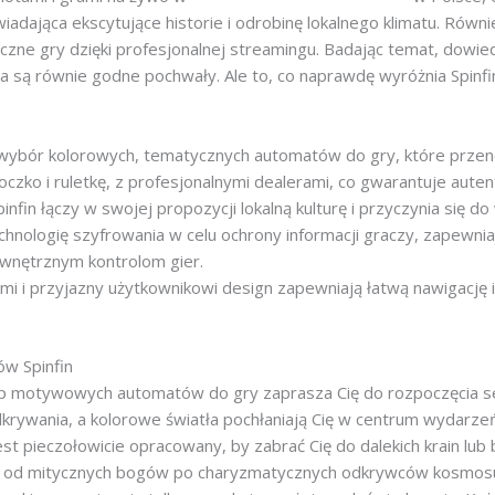
iadająca ekscytujące historie i odrobinę lokalnego klimatu. Równ
czne gry dzięki profesjonalnej streamingu. Badając temat, dowie
wa są równie godne pochwały. Ale to, co naprawdę wyróżnia Spinfi
 wybór kolorowych, tematycznych automatów do gry, które przeno
oczko i ruletkę, z profesjonalnymi dealerami, co gwarantuje aute
nfin łączy w swojej propozycji lokalną kulturę i przyczynia się do
hnologię szyfrowania w celu ochrony informacji graczy, zapewnia
ewnętrznym kontrolom gier.
i i przyjazny użytkownikowi design zapewniają łatwą nawigację i
w Spinfin
op motywowych automatów do gry zaprasza Cię do rozpoczęcia se
dkrywania, a kolorowe światła pochłaniają Cię w centrum wydarz
st pieczołowicie opracowany, by zabrać Cię do dalekich krain lub
 od mitycznych bogów po charyzmatycznych odkrywców kosmosu. 