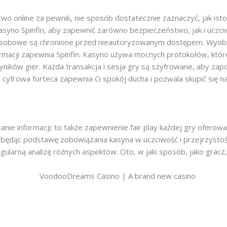
a
wo online za pewnik, nie sposób dostatecznie zaznaczyć, jak is
syno Spinfin, aby zapewnić zarówno bezpieczeństwo, jak i uczci
sobowe są chronione przed nieautoryzowanym dostępem. Wyobra
rmacji zapewnia Spinfin. Kasyno używa mocnych protokołów, które 
ników gier. Każda transakcja i sesja gry są szyfrowane, aby zapo
cyfrowa forteca zapewnia Ci spokój ducha i pozwala skupić się na
nie informacji; to także zapewnienie fair play każdej gry oferowa
 będąc podstawę zobowiązania kasyna w uczciwość i przejrzystość
ularną analizę różnych aspektów. Oto, w jaki sposób, jako gracz