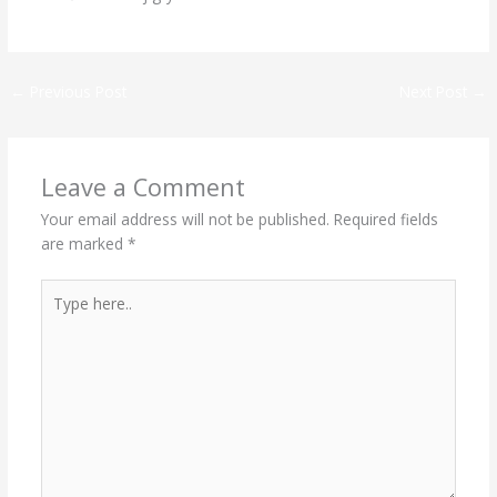
←
Previous Post
Next Post
→
Leave a Comment
Your email address will not be published.
Required fields
are marked
*
Type
here..