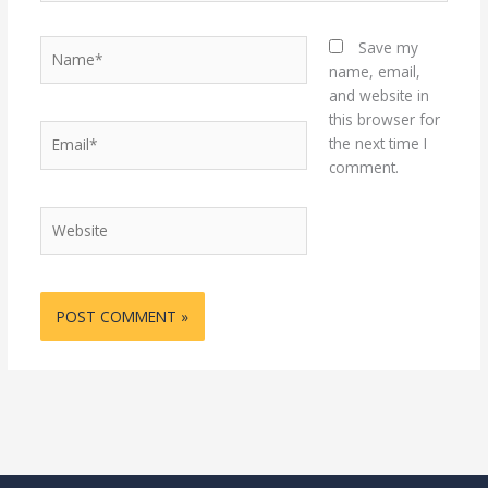
Name*
Save my
name, email,
and website in
this browser for
Email*
the next time I
comment.
Website