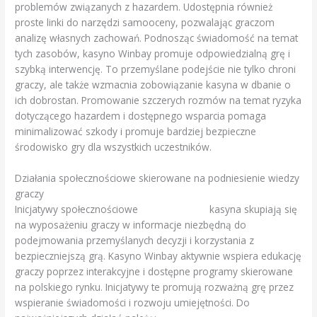
problemów związanych z hazardem. Udostępnia również
proste linki do narzędzi samooceny, pozwalając graczom
analizę własnych zachowań. Podnosząc świadomość na temat
tych zasobów, kasyno Winbay promuje odpowiedzialną grę i
szybką interwencję. To przemyślane podejście nie tylko chroni
graczy, ale także wzmacnia zobowiązanie kasyna w dbanie o
ich dobrostan. Promowanie szczerych rozmów na temat ryzyka
dotyczącego hazardem i dostępnego wsparcia pomaga
minimalizować szkody i promuje bardziej bezpieczne
środowisko gry dla wszystkich uczestników.
Działania społecznościowe skierowane na podniesienie wiedzy
graczy
Inicjatywy społecznościowe
pitchbook.com
kasyna skupiają się
na wyposażeniu graczy w informacje niezbędną do
podejmowania przemyślanych decyzji i korzystania z
bezpieczniejszą grą. Kasyno Winbay aktywnie wspiera edukację
graczy poprzez interakcyjne i dostępne programy skierowane
na polskiego rynku. Inicjatywy te promują rozważną grę przez
wspieranie świadomości i rozwoju umiejętności. Do