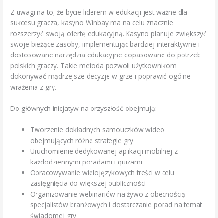
Z uwagi na to, że bycie liderem w edukacji jest ważne dla
sukcesu gracza, kasyno Winbay ma na celu znacznie
rozszerzyć swoją ofertę edukacyjną. Kasyno planuje zwiększyć
swoje bieżące zasoby, implementując bardziej interaktywne i
dostosowane narzędzia edukacyjne dopasowane do potrzeb
polskich graczy. Takie metoda pozwoli użytkownikom
dokonywać mądrzejsze decyzje w grze i poprawić ogólne
wrażenia z gry.
Do głównych inicjatyw na przyszłość obejmują:
Tworzenie dokładnych samouczków wideo
obejmujących różne strategie gry
Uruchomienie dedykowanej aplikacji mobilnej z
każdodziennymi poradami i quizami
Opracowywanie wielojęzykowych treści w celu
zasięgnięcia do większej publiczności
Organizowanie webinariów na żywo z obecnością
specjalistów branżowych i dostarczanie porad na temat
świadomej gry