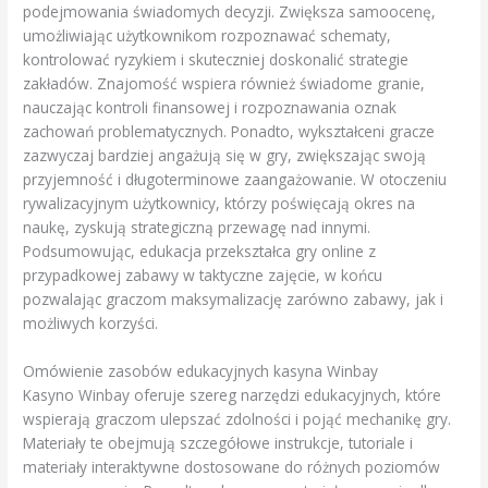
podejmowania świadomych decyzji. Zwiększa samoocenę,
umożliwiając użytkownikom rozpoznawać schematy,
kontrolować ryzykiem i skuteczniej doskonalić strategie
zakładów. Znajomość wspiera również świadome granie,
nauczając kontroli finansowej i rozpoznawania oznak
zachowań problematycznych. Ponadto, wykształceni gracze
zazwyczaj bardziej angażują się w gry, zwiększając swoją
przyjemność i długoterminowe zaangażowanie. W otoczeniu
rywalizacyjnym użytkownicy, którzy poświęcają okres na
naukę, zyskują strategiczną przewagę nad innymi.
Podsumowując, edukacja przekształca gry online z
przypadkowej zabawy w taktyczne zajęcie, w końcu
pozwalając graczom maksymalizację zarówno zabawy, jak i
możliwych korzyści.
Omówienie zasobów edukacyjnych kasyna Winbay
Kasyno Winbay oferuje szereg narzędzi edukacyjnych, które
wspierają graczom ulepszać zdolności i pojąć mechanikę gry.
Materiały te obejmują szczegółowe instrukcje, tutoriale i
materiały interaktywne dostosowane do różnych poziomów