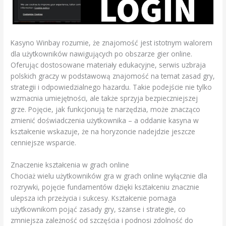
Kasyno Winbay rozumie, że znajomość jest istotnym walorem
dla użytkowników nawigujących po obszarze gier online.
Oferując dostosowane materiały edukacyjne, serwis uzbraja
polskich graczy w podstawową znajomość na temat zasad gry,
strategii i odpowiedzialnego hazardu. Takie podejście nie tylko
wzmacnia umiejętności, ale także sprzyja bezpieczniejszej
grze. Pojęcie, jak funkcjonują te narzędzia, może znacząco
zmienić doświadczenia użytkownika – a oddanie kasyna w
kształcenie wskazuje, że na horyzoncie nadejdzie jeszcze
cenniejsze wsparcie.
Znaczenie kształcenia w grach online
Chociaż wielu użytkowników gra w grach online wyłącznie dla
rozrywki, pojęcie fundamentów dzięki kształceniu znacznie
ulepsza ich przeżycia i sukcesy. Kształcenie pomaga
użytkownikom pojąć zasady gry, szanse i strategie, co
zmniejsza zależność od szczęścia i podnosi zdolność do