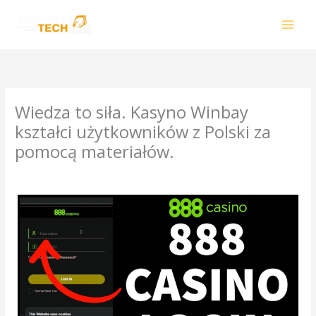
Skip
to
content
Wiedza to siła. Kasyno Winbay
kształci użytkowników z Polski za
pomocą materiałów.
Leave a Comment
/
Uncategorized
/ By
smhalole@gmail.com