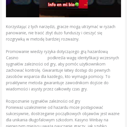
Korzystając z tych narzędzi, gracze mogą utrzymać w ryzach
panowanie, nie tracić zbyt dużo funduszy i cieszyć się
rozgrywką w metodę bardziej rozważny.
Promowanie wiedzy ryzyka dotyczącego grą hazardową
Casino
kasyno winbay
podkreśla wagę identyfikacji wczesnych
sygnałów zależności od gry, aby pomóc użytkownikom
zachować kontrolę. Gwarantuje łatwy dostęp do pewnych
zasobów wsparcia dla każdego, kto wymaga pomocy. To
proaktywne metoda gwarantuje zawodnikom dojście do
wiadomości i asysty przez całkowity czas gry.
Rozpoznanie sygnałów zależności od gry
Ponieważ uzależnienie od hazardu może postępować
sukcesywnie, dostrzeganie początkowych objawów jest ważne
dla unikania długofalowym szkodom. Kasyno Winbay na
pierwszym miejscu uważa nauczanie graczy, jak szybko