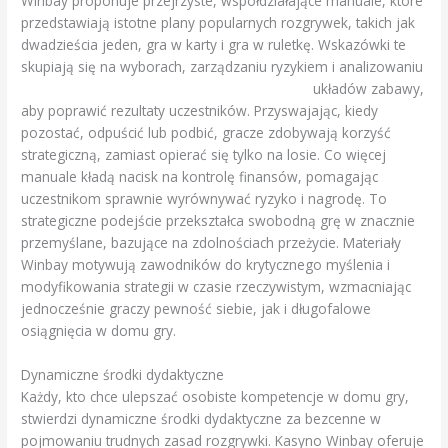
Winbay proponuje przejrzyste, współdziałające manuale, które
przedstawiają istotne plany popularnych rozgrywek, takich jak
dwadzieścia jeden, gra w karty i gra w ruletkę. Wskazówki te
skupiają się na wyborach, zarządzaniu ryzykiem i analizowaniu
https://en.wikipedia.org/wiki/Ladbrokes_Coral
układów zabawy,
aby poprawić rezultaty uczestników. Przyswajając, kiedy
pozostać, odpuścić lub podbić, gracze zdobywają korzyść
strategiczną, zamiast opierać się tylko na losie. Co więcej
manuale kładą nacisk na kontrolę finansów, pomagając
uczestnikom sprawnie wyrównywać ryzyko i nagrodę. To
strategiczne podejście przekształca swobodną grę w znacznie
przemyślane, bazujące na zdolnościach przeżycie. Materiały
Winbay motywują zawodników do krytycznego myślenia i
modyfikowania strategii w czasie rzeczywistym, wzmacniając
jednocześnie graczy pewność siebie, jak i długofalowe
osiągnięcia w domu gry.
Dynamiczne środki dydaktyczne
Każdy, kto chce ulepszać osobiste kompetencje w domu gry,
stwierdzi dynamiczne środki dydaktyczne za bezcenne w
pojmowaniu trudnych zasad rozgrywki. Kasyno Winbay oferuje