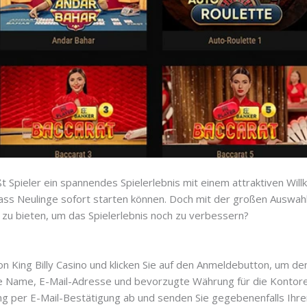
t Spieler ein spannendes Spielerlebnis mit einem attraktiven Wil
ass Neulinge sofort starten können. Doch mit der großen Auswahl a
 zu bieten, um das Spielerlebnis noch zu verbessern?
von King Billy Casino und klicken Sie auf den Anmeldebutton, um 
ie Name, E-Mail-Adresse und bevorzugte Währung für die Kontoreg
ng per E-Mail-Bestätigung ab und senden Sie gegebenenfalls Ihre