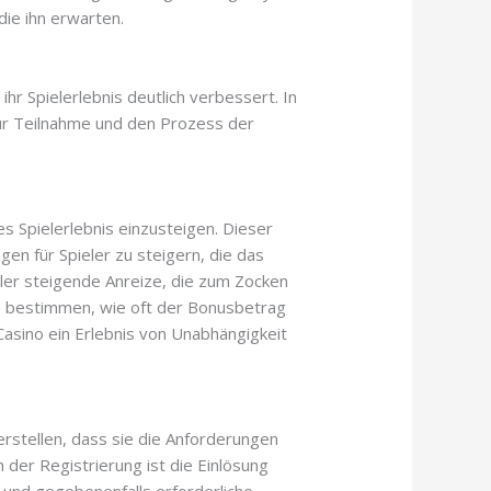
die ihn erwarten.
r Spielerlebnis deutlich verbessert. In
zur Teilnahme und den Prozess der
es Spielerlebnis einzusteigen. Dieser
gen für Spieler zu steigern, die das
ler steigende Anreize, die zum Zocken
se bestimmen, wie oft der Bonusbetrag
asino ein Erlebnis von Unabhängigkeit
erstellen, dass sie die Anforderungen
 der Registrierung ist die Einlösung