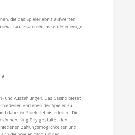
nen, die das Spielerlebnis aufwerten.
erneut zurückkommen lassen. Hier einige
n!
in- und Auszahlungen. Das Casino bietet
chiedenen Vorlieben der Spieler zu
d dabei ihr Spielerlebnis erleben. Die
 können. King Billy gestaltet den
schiedenen Zahlungsmöglichkeiten und
sich die Spieler ganz auf das