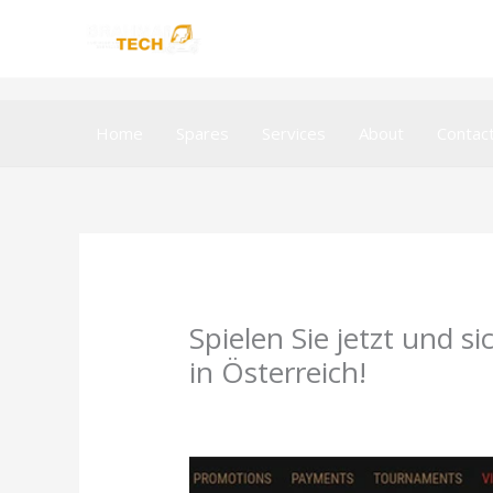
Skip
to
content
Home
Spares
Services
About
Contac
Spielen Sie jetzt und s
in Österreich!
Leave a Comment
/
Uncategorized
/ B