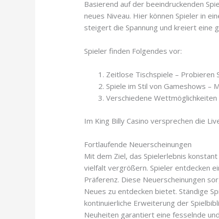
Basierend auf der beeindruckenden Spiel
neues Niveau. Hier können Spieler in ei
steigert die Spannung und kreiert eine g
Spieler finden Folgendes vor:
Zeitlose Tischspiele – Probieren 
Spiele im Stil von Gameshows – M
Verschiedene Wettmöglichkeiten –
Im King Billy Casino versprechen die Li
Fortlaufende Neuerscheinungen
Mit dem Ziel, das Spielerlebnis konstant
vielfalt vergrößern. Spieler entdecken 
Präferenz. Diese Neuerscheinungen sorg
Neues zu entdecken bietet. Ständige Sp
kontinuierliche Erweiterung der Spielbibl
Neuheiten garantiert eine fesselnde un