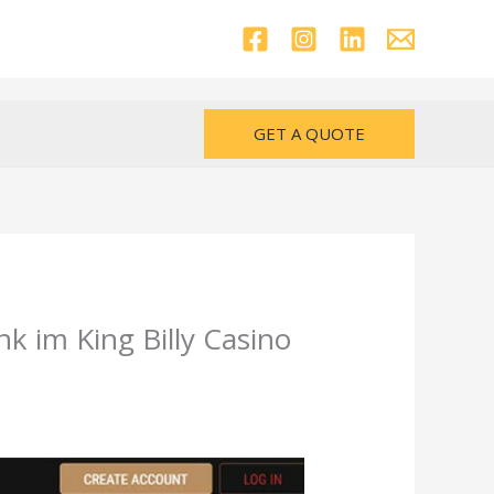
GET A QUOTE
nk im King Billy Casino