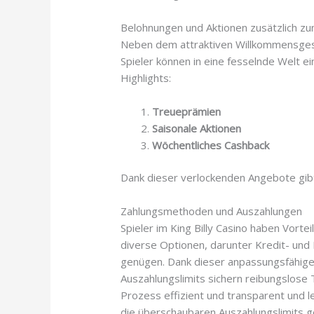
Belohnungen und Aktionen zusätzlich 
Neben dem attraktiven Willkommensgesche
Spieler können in eine fesselnde Welt e
Highlights:
Treueprämien
Saisonale Aktionen
Wöchentliches Cashback
Dank dieser verlockenden Angebote gibt
Zahlungsmethoden und Auszahlungen
Spieler im King Billy Casino haben Vort
diverse Optionen, darunter Kredit- und
genügen. Dank dieser anpassungsfähigen 
Auszahlungslimits sichern reibungslose 
Prozess effizient und transparent und 
die überschaubaren Auszahlungslimits ge