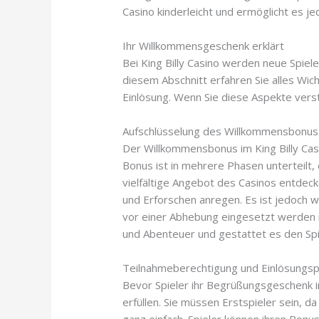
Casino kinderleicht und ermöglicht es j
Ihr Willkommensgeschenk erklärt
Bei King Billy Casino werden neue Spiel
diesem Abschnitt erfahren Sie alles Wi
Einlösung. Wenn Sie diese Aspekte vers
Aufschlüsselung des Willkommensbonus
Der Willkommensbonus im King Billy Casin
Bonus ist in mehrere Phasen unterteilt, 
vielfältige Angebot des Casinos entdec
und Erforschen anregen. Es ist jedoch 
vor einer Abhebung eingesetzt werden m
und Abenteuer und gestattet es den Spiel
Teilnahmeberechtigung und Einlösungs
Bevor Spieler ihr Begrüßungsgeschenk im
erfüllen. Sie müssen Erstspieler sein, d