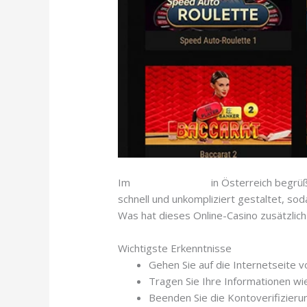
Im
King Billy Casino
in Österreich begrüß
schnell und unkompliziert gestaltet, sod
Was hat dieses Online-Casino zusätzlich
Wichtigste Erkenntnisse
Gehen Sie auf die Internetseite 
Tragen Sie Ihre Informationen w
Beenden Sie die Kontoverifizieru