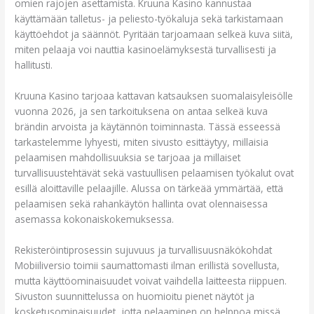
omien rajojen asettamista. Kruuna Kasino kannustaa
käyttämään talletus- ja peliesto-työkaluja sekä tarkistamaan
käyttöehdot ja säännöt. Pyritään tarjoamaan selkeä kuva siitä,
miten pelaaja voi nauttia kasinoelämyksestä turvallisesti ja
hallitusti.
Kruuna Kasino tarjoaa kattavan katsauksen suomalaisyleisölle
vuonna 2026, ja sen tarkoituksena on antaa selkeä kuva
brändin arvoista ja käytännön toiminnasta. Tässä esseessä
tarkastelemme lyhyesti, miten sivusto esittäytyy, millaisia
pelaamisen mahdollisuuksia se tarjoaa ja millaiset
turvallisuustehtävät sekä vastuullisen pelaamisen työkalut ovat
esillä aloittaville pelaajille. Alussa on tärkeää ymmärtää, että
pelaamisen sekä rahankäytön hallinta ovat olennaisessa
asemassa kokonaiskokemuksessa.
Rekisteröintiprosessin sujuvuus ja turvallisuusnäkökohdat
Mobiiliversio toimii saumattomasti ilman erillistä sovellusta,
mutta käyttöominaisuudet voivat vaihdella laitteesta riippuen.
Sivuston suunnittelussa on huomioitu pienet näytöt ja
kosketusominaisuudet, jotta pelaaminen on helppoa missä