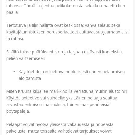
tahansa. Tämä laajentaa pelikokemusta sekä kotona että tien
päällä.
Tietoturva ja tilin hallinta ovat keskiössä: vahva salaus sekä
käyttäjätunnistuksen perusperiaatteet auttavat suojaamaan tilisi
ja rahasi.
Sisältö tukee päätöksentekoa ja tarjoaa riittävästi kontekstia
pelien valitsemiseen
Käyttöehdot on luettava huolellisesti ennen pelaamisen
aloittamista
Miten Kruuna kilpailee markkinoilla verrattuna muihin alustoihin
Käyttötilanteet voivat vaihdella: yksittäinen pelaaja saattaa
arvostaa erikoisominaisuuksia, toinen taas perinteisiä
pöytäpelejä.
Pelaajat voivat hyötyä yleisestä vakaudesta ja nopeasta
palvelusta, mutta toisaalta vaihtelevat tarjoukset voivat