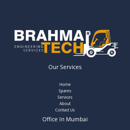
Our Services
Home
Spares
Services
About
Contact Us
Office In Mumbai