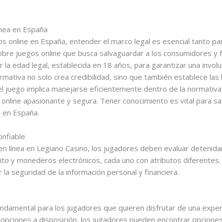
ínea en España
os online en España, entender el marco legal es esencial tanto p
 sobre juegos online que busca salvaguardar a los consumidores 
la edad legal, establecida en 18 años, para garantizar una involuc
mativa no solo crea credibilidad, sino que también establece la
l juego implica manejarse eficientemente dentro de la normativa 
online apasionante y segura. Tener conocimiento es vital para s
e en España.
nfiable
 en línea en Legiano Casino, los jugadores deben evaluar detenid
ito y monederos electrónicos, cada uno con atributos diferentes. 
a seguridad de la información personal y financiera.
ndamental para los jugadores que quieren disfrutar de una experi
 opciones a disposición, los jugadores pueden encontrar opciones 