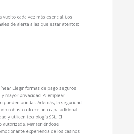
ha vuelto cada vez más esencial. Los
les de alerta a las que estar atentos:
línea? Elegir formas de pago seguros
 y mayor privacidad. Al emplear
no pueden brindar. Además, la seguridad
rado robusto ofrece una capa adicional
 y utilicen tecnología SSL. El
no autorizada. Manteniéndose
 emocionante experiencia de los casinos