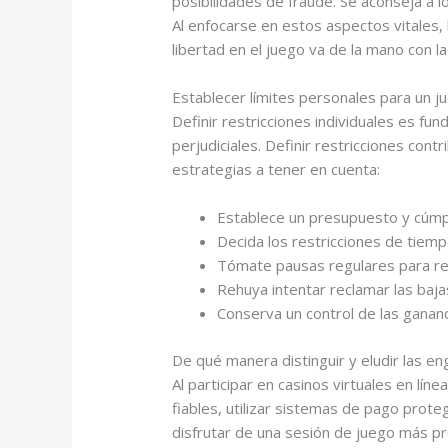
posibilidades de fraude. Se aconseja a 
Al enfocarse en estos aspectos vitales, 
libertad en el juego va de la mano con 
Establecer límites personales para un 
Definir restricciones individuales es fu
perjudiciales. Definir restricciones con
estrategias a tener en cuenta:
Establece un presupuesto y cúmp
Decida los restricciones de tiem
Tómate pausas regulares para rev
Rehuya intentar reclamar las baj
Conserva un control de las ganan
De qué manera distinguir y eludir las en
Al participar en casinos virtuales en lín
fiables, utilizar sistemas de pago prot
disfrutar de una sesión de juego más pr