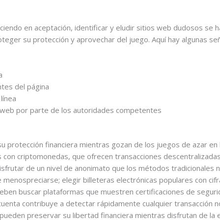
ciendo en aceptación, identificar y eludir sitios web dudosos se 
eger su protección y aprovechar del juego. Aquí hay algunas seña
a
ntes del página
línea
tio web por parte de los autoridades competentes
 protección financiera mientras gozan de los juegos de azar en 
s con criptomonedas, que ofrecen transacciones descentralizadas
sfrutar de un nivel de anonimato que los métodos tradicionales 
e menospreciarse; elegir billeteras electrónicas populares con cif
ben buscar plataformas que muestren certificaciones de seguridad
cuenta contribuye a detectar rápidamente cualquier transacción 
pueden preservar su libertad financiera mientras disfrutan de la