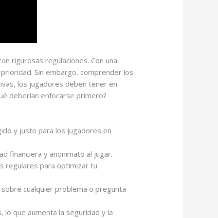
on rigurosas regulaciones. Con una
a prioridad. Sin embargo, comprender los
ativas, los jugadores deben tener en
qué deberían enfocarse primero?
gido y justo para los jugadores en
d financiera y anonimato al jugar.
s regulares para optimizar tu
s sobre cualquier problema o pregunta
, lo que aumenta la seguridad y la