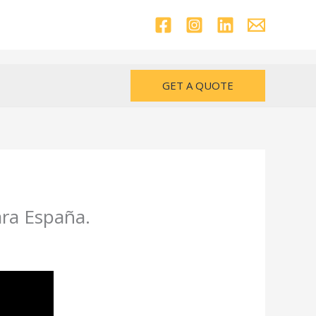
GET A QUOTE
ara España.