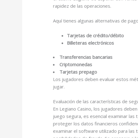
rapidez de las operaciones.
Aquí tienes algunas alternativas de pa
Tarjetas de crédito/débito
Billeteras electrónicos
Transferencias bancarias
Criptomonedas
Tarjetas prepago
Los jugadores deben evaluar estos métod
jugar.
Evaluación de las características de seg
En Legiano Casino, los jugadores deben 
juego segura, es esencial examinar las 
proteger los datos financieros confiden
examinar el software utilizado para la