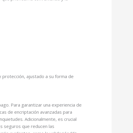
y protección, ajustado a su forma de
pago. Para garantizar una experiencia de
nicas de encriptación avanzadas para
nquietudes. Adicionalmente, es crucial
as seguros que reducen las