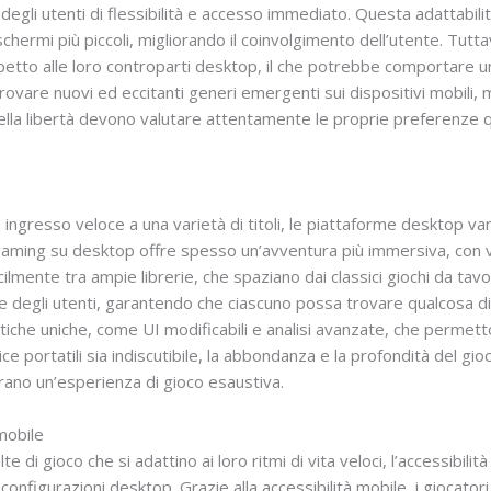
o degli utenti di flessibilità e accesso immediato. Questa adattabi
hermi più piccoli, migliorando il coinvolgimento dell’utente. Tuttavia
etto alle loro controparti desktop, il che potrebbe comportare u
rovare nuovi ed eccitanti generi emergenti sui dispositivi mobili, 
ti della libertà devono valutare attentamente le proprie preferenz
ingresso veloce a una varietà di titoli, le piattaforme desktop v
 gaming su desktop offre spesso un’avventura più immersiva, con visu
cilmente tra ampie librerie, che spaziano dai classici giochi da tavo
 degli utenti, garantendo che ciascuno possa trovare qualcosa di i
che uniche, come UI modificabili e analisi avanzate, che permetton
ce portatili sia indiscutibile, la abbondanza e la profondità del gi
rano un’esperienza di gioco esaustiva.
 mobile
 di gioco che si adattino ai loro ritmi di vita veloci, l’accessibilità
e configurazioni desktop. Grazie alla accessibilità mobile, i giocator