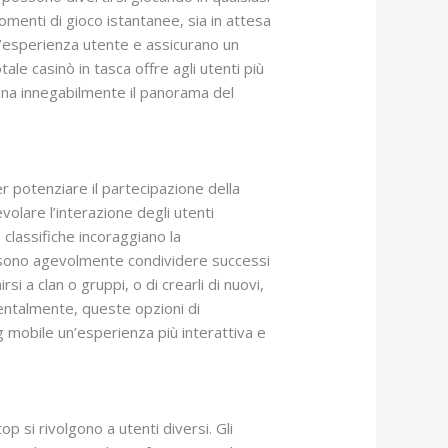
omenti di gioco istantanee, sia in attesa
 l’esperienza utente e assicurano un
e casinò in tasca offre agli utenti più
ziona innegabilmente il panorama del
er potenziare il partecipazione della
olare l’interazione degli utenti
 classifiche incoraggiano la
ossono agevolmente condividere successi
si a clan o gruppi, o di crearli di nuovi,
mentalmente, queste opzioni di
g mobile un’esperienza più interattiva e
op si rivolgono a utenti diversi. Gli