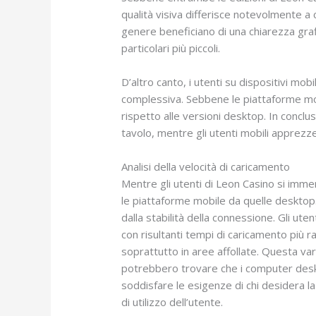
qualità visiva differisce notevolmente a 
genere beneficiano di una chiarezza grafic
particolari più piccoli.
D’altro canto, i utenti su dispositivi mob
complessiva. Sebbene le piattaforme mobi
rispetto alle versioni desktop. In conclu
tavolo, mentre gli utenti mobili apprezzer
Analisi della velocità di caricamento
Mentre gli utenti di Leon Casino si imme
le piattaforme mobile da quelle desktop.
dalla stabilità della connessione. Gli u
con risultanti tempi di caricamento più r
soprattutto in aree affollate. Questa vari
potrebbero trovare che i computer deskto
soddisfare le esigenze di chi desidera la
di utilizzo dell’utente.