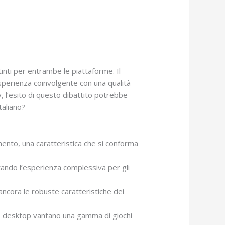
tinti per entrambe le piattaforme. Il
sperienza coinvolgente con una qualità
y, l’esito di questo dibattito potrebbe
taliano?
ento, una caratteristica che si conforma
ando l’esperienza complessiva per gli
o ancora le robuste caratteristiche dei
orme desktop vantano una gamma di giochi