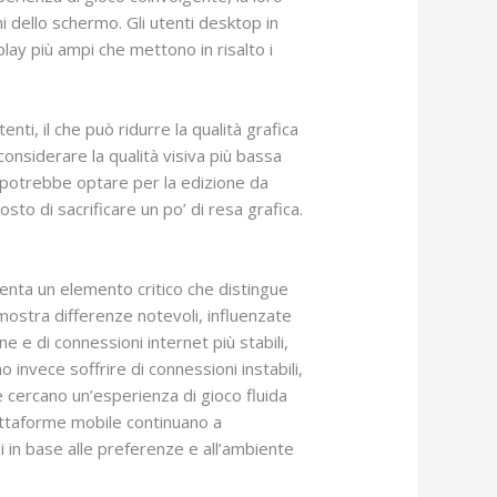
i dello schermo. Gli utenti desktop in
play più ampi che mettono in risalto i
nti, il che può ridurre la qualità grafica
onsiderare la qualità visiva più bassa
si potrebbe optare per la edizione da
osto di sacrificare un po’ di resa grafica.
venta un elemento critico che distingue
mostra differenze notevoli, influenzate
 e di connessioni internet più stabili,
 invece soffrire di connessioni instabili,
che cercano un’esperienza di gioco fluida
iattaforme mobile continuano a
i in base alle preferenze e all’ambiente