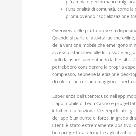
più ampia e performance migliora
Funzionalità di comunità, come la 
promuovendo l’socializzazione tra 
Overview delle piattaforme su dispositi
Quando si parla di attività ludiche online
della versione mobile che emergono in mo
accesso istantaneo alle loro slot e ai gio
facili da usare, aumentando la flessibilità
potrebbero considerare la propria esperi
complesso, sebbene la edizione desktop di
di coloro che cercano maggiore libertà nel
Esperienza dell’utente: uso nell’app mob
L’app mobile di Leon Casino è progettata 
intuitivo e a funzionalità semplificate, g
dell’app è un punto di forza, in grado di 
utenti è stato estremamente positivo, c
ben progettata permette agli utenti di e