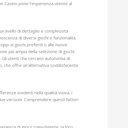
on Casino pone l’esperienza utente al
n livello di dettaglio e complessità
scenza di diversi giochi e funzionalità.
ppi ai giochi preferiti o alle nuove
one più ampia della selezione di giochi.
 Gli utenti che cercano autonomia di
, che offre un’alternativa soddisfacente
renze evidenti nella qualità visiva. I
 due versioni. Comprendere questi fattori
erienza di gioco coinvolgente, la loro