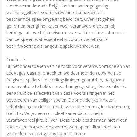
steeds veranderende Belgische kansspelregelgeving
weerspiegelt een vooruitstrevende aanpak die een
beschermde speelomgeving bevordert. Over het geheel
genomen brengt het kader voor verantwoord spelen bij
LeoVegas de wettelijke eisen in evenwicht met de autonomie
van de speler, wat essentieel is voor zowel ethische
bedrijfsvoering als langdurig spelersvertrouwen.
Conclusie
Bij het onderzoeken van de tools voor verantwoord spelen van
LeoVegas Casino, ontdekten we dat meer dan 80% van de
Belgische spelers die stortingslimieten gebruikten, aangaven
meer controle te hebben over hun gokgedrag. Deze statistiek
benadrukt de effectiviteit van deze voorzieningen in het
bevorderen van veiliger spelen. Door duidelijke limieten,
zelfuitsluitingsopties en reactieve ondersteuning te combineren,
biedt LeoVegas een compleet kader dat ons helpt
verantwoordelijk te blijven. Deze tools beschermen niet alleen
spelers, ze bouwen ook vertrouwen op en stimuleren een
gezondere spelomgeving voor iedereen.