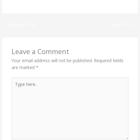
←
Previous Post
Next Post
→
Leave a Comment
Your email address will not be published.
Required fields
are marked
*
Type
here..