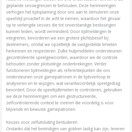
geplande sessiegrenzen te behouden. Deze herinneringen
verhogen het tijdsplanning door ons aan te stimuleren onze
speelstijl proactief in de acht te nemen, waardoor het gevaar
op te verlengde sessies die tot onverstandige beslissingen
kunnen leiden, wordt verminderd. Door tijdmeldingen te
integreren, bevorderen we een grotere plichtsbesef bij
deelnemers, omdat we opzettelijk de vastgestelde limieten
herkennen en respecteren. Zulke hulpmiddelen ondersteunen
gecontroleerde speelgewoonten, waardoor we de controle
behouden zonder plotselinge onderbrekingen. Verder
functioneren tijdmeldingen als referentiepunten die ons
ondersteunen onze gamepatronen in de tijdsverloop te
analyseren en te wijzigen, wat verantwoordelijk speelgedrag
bevordert. Door de speeltijdlimieten te controleren, gebruiken
we deze herinneringen om een gestructureerde,
zelfcontrolerende context te creëren die voordelig is voor
blijvende en bewuste gamepatronen.
Keuzes voor zelfuitsluiting bestuderen
Ondanks dat het beëindigen van gokken lastig kan zijn, leveren