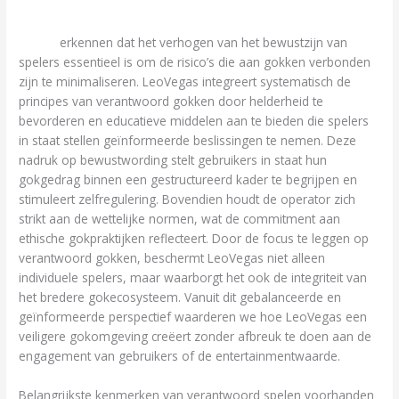
api.marketindex.com.au/api/v1/announcements/XASX:BET:2A12
67586/pdf/inline/bet-receives-firm-commitments-to-raise-a50-
million
erkennen dat het verhogen van het bewustzijn van
spelers essentieel is om de risico’s die aan gokken verbonden
zijn te minimaliseren. LeoVegas integreert systematisch de
principes van verantwoord gokken door helderheid te
bevorderen en educatieve middelen aan te bieden die spelers
in staat stellen geïnformeerde beslissingen te nemen. Deze
nadruk op bewustwording stelt gebruikers in staat hun
gokgedrag binnen een gestructureerd kader te begrijpen en
stimuleert zelfregulering. Bovendien houdt de operator zich
strikt aan de wettelijke normen, wat de commitment aan
ethische gokpraktijken reflecteert. Door de focus te leggen op
verantwoord gokken, beschermt LeoVegas niet alleen
individuele spelers, maar waarborgt het ook de integriteit van
het bredere gokecosysteem. Vanuit dit gebalanceerde en
geïnformeerde perspectief waarderen we hoe LeoVegas een
veiligere gokomgeving creëert zonder afbreuk te doen aan de
engagement van gebruikers of de entertainmentwaarde.
Belangrijkste kenmerken van verantwoord spelen voorhanden