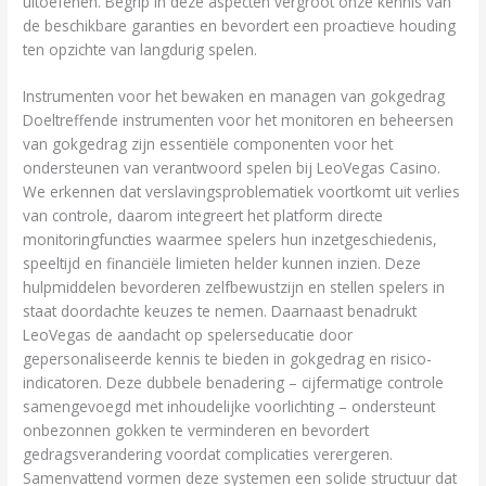
uitoefenen. Begrip in deze aspecten vergroot onze kennis van
de beschikbare garanties en bevordert een proactieve houding
ten opzichte van langdurig spelen.
Instrumenten voor het bewaken en managen van gokgedrag
Doeltreffende instrumenten voor het monitoren en beheersen
van gokgedrag zijn essentiële componenten voor het
ondersteunen van verantwoord spelen bij LeoVegas Casino.
We erkennen dat verslavingsproblematiek voortkomt uit verlies
van controle, daarom integreert het platform directe
monitoringfuncties waarmee spelers hun inzetgeschiedenis,
speeltijd en financiële limieten helder kunnen inzien. Deze
hulpmiddelen bevorderen zelfbewustzijn en stellen spelers in
staat doordachte keuzes te nemen. Daarnaast benadrukt
LeoVegas de aandacht op spelerseducatie door
gepersonaliseerde kennis te bieden in gokgedrag en risico-
indicatoren. Deze dubbele benadering – cijfermatige controle
samengevoegd met inhoudelijke voorlichting – ondersteunt
onbezonnen gokken te verminderen en bevordert
gedragsverandering voordat complicaties verergeren.
Samenvattend vormen deze systemen een solide structuur dat