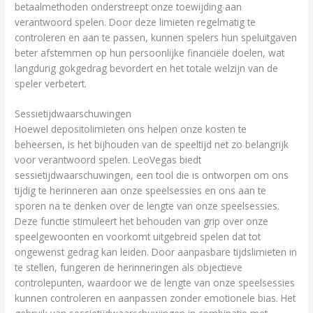
betaalmethoden onderstreept onze toewijding aan
verantwoord spelen. Door deze limieten regelmatig te
controleren en aan te passen, kunnen spelers hun speluitgaven
beter afstemmen op hun persoonlijke financiële doelen, wat
langdurig gokgedrag bevordert en het totale welzijn van de
speler verbetert.
Sessietijdwaarschuwingen
Hoewel depositolimieten ons helpen onze kosten te
beheersen, is het bijhouden van de speeltijd net zo belangrijk
voor verantwoord spelen. LeoVegas biedt
sessietijdwaarschuwingen, een tool die is ontworpen om ons
tijdig te herinneren aan onze speelsessies en ons aan te
sporen na te denken over de lengte van onze speelsessies.
Deze functie stimuleert het behouden van grip over onze
speelgewoonten en voorkomt uitgebreid spelen dat tot
ongewenst gedrag kan leiden. Door aanpasbare tijdslimieten in
te stellen, fungeren de herinneringen als objectieve
controlepunten, waardoor we de lengte van onze speelsessies
kunnen controleren en aanpassen zonder emotionele bias. Het