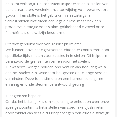
de plicht verhoogt. Het consistent inspecteren en bijstellen van
deze parameters versterkt onze toewijding voor verantwoord
gokken. Ten slotte is het gebruiken van stortings- en
verlieslimieten niet alleen een legale plicht, maar ook een
proactieve strategie voor stabiel gokbeheer die zowel onze
financiën als ons welzijn beschermt.
Effectief gebruikmaken van sessietijdslimieten
We kunnen onze speelgewoonten efficiënter controleren door
specifieke tijdslimieten voor sessies in te stellen. Dit helpt om
verantwoorde grenzen te vormen voor het spelen.
Tijdwaarschuwingen houden ons bewust van hoe lang we al
aan het spelen zijn, waardoor het gevaar op te lange sessies
vermindert. Deze tools stimuleren een harmonieuze game-
ervaring en ondersteunen verantwoord gedrag.
Tijdsgrenzen bepalen
Omdat het belangrijk is om regulering te behouden over onze
speelgewoonten, is het instellen van specifieke tijdslimieten
door middel van sessie-duurbeperkingen een cruciale strategie.