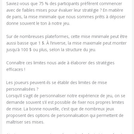
Saviez-vous que 75 % des participants préfèrent commencer
avec de faibles mises pour évaluer leur stratégie ? En matière
de paris, la mise minimale que nous sommes prêts à déposer
donne souvent le ton à notre jeu.
Sur de nombreuses plateformes, cette mise minimale peut être
aussi basse que 1 $. À l’inverse, la mise maximale peut monter
jusqu’à 100 $ ou plus, selon la structure du jeu.
Connaître ces limites nous aide à élaborer des stratégies
efficaces !
Les joueurs peuvent-ils se établir des limites de mise
personnalisées ?
Lorsqu’il s’agit de personnaliser notre expérience de jeu, on se
demande souvent s’il est possible de fixer nos propres limites
de mise. La bonne nouvelle, c’est que de nombreux jeux
proposent des options de personnalisation qui permettent de
maîtriser ses mises.