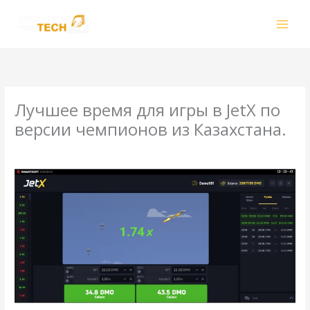
Skip
to
content
Лучшее время для игры в JetX по
версии чемпионов из Казахстана.
Leave a Comment
/
Uncategorized
/ By
smhalole@gmail.com