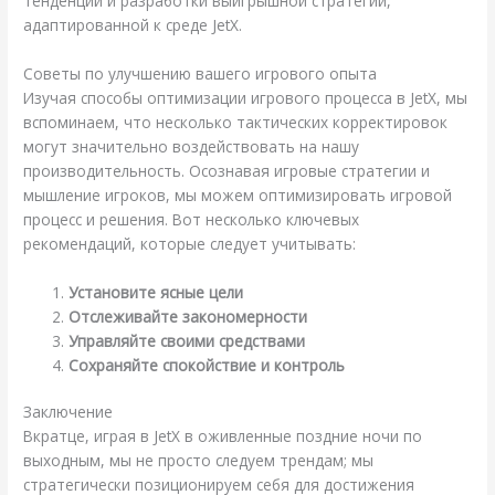
тенденций и разработки выигрышной стратегии,
адаптированной к среде JetX.
Советы по улучшению вашего игрового опыта
Изучая способы оптимизации игрового процесса в JetX, мы
вспоминаем, что несколько тактических корректировок
могут значительно воздействовать на нашу
производительность. Осознавая игровые стратегии и
мышление игроков, мы можем оптимизировать игровой
процесс и решения. Вот несколько ключевых
рекомендаций, которые следует учитывать:
Установите ясные цели
Отслеживайте закономерности
Управляйте своими средствами
Сохраняйте спокойствие и контроль
Заключение
Вкратце, играя в JetX в оживленные поздние ночи по
выходным, мы не просто следуем трендам; мы
стратегически позиционируем себя для достижения