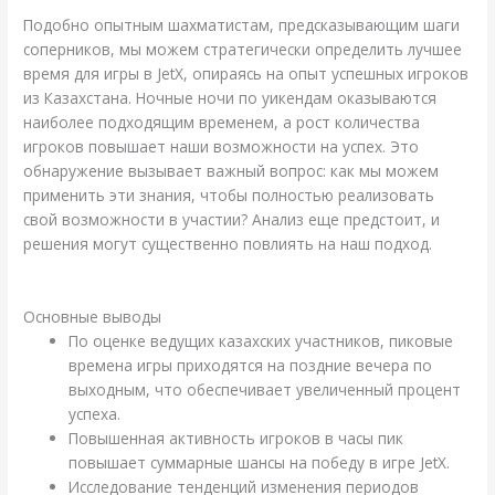
Подобно опытным шахматистам, предсказывающим шаги
соперников, мы можем стратегически определить лучшее
время для игры в JetX, опираясь на опыт успешных игроков
из Казахстана. Ночные ночи по уикендам оказываются
наиболее подходящим временем, а рост количества
игроков повышает наши возможности на успех. Это
обнаружение вызывает важный вопрос: как мы можем
применить эти знания, чтобы полностью реализовать
свой возможности в участии? Анализ еще предстоит, и
решения могут существенно повлиять на наш подход.
playjetx.net
Основные выводы
По оценке ведущих казахских участников, пиковые
времена игры приходятся на поздние вечера по
выходным, что обеспечивает увеличенный процент
успеха.
Повышенная активность игроков в часы пик
повышает суммарные шансы на победу в игре JetX.
Исследование тенденций изменения периодов