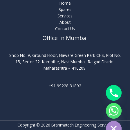
Home
Spares
Services
About
Contact Us
Office In Mumbai
Shop No. 9, Ground Floor, Haware Green Park CHS, Plot No.
15, Sector 22, Kamothe, Navi Mumbai, Raigad District,
Maharashtra – 410209.
+91 99228 31892
chaty
Hide
Copyright © 2026 Brahmatech Engineering Services