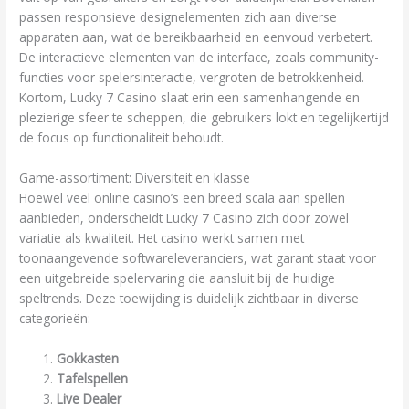
passen responsieve designelementen zich aan diverse
apparaten aan, wat de bereikbaarheid en eenvoud verbetert.
De interactieve elementen van de interface, zoals community-
functies voor spelersinteractie, vergroten de betrokkenheid.
Kortom, Lucky 7 Casino slaat erin een samenhangende en
plezierige sfeer te scheppen, die gebruikers lokt en tegelijkertijd
de focus op functionaliteit behoudt.
Game-assortiment: Diversiteit en klasse
Hoewel veel online casino’s een breed scala aan spellen
aanbieden, onderscheidt Lucky 7 Casino zich door zowel
variatie als kwaliteit. Het casino werkt samen met
toonaangevende softwareleveranciers, wat garant staat voor
een uitgebreide spelervaring die aansluit bij de huidige
speltrends. Deze toewijding is duidelijk zichtbaar in diverse
categorieën:
Gokkasten
Tafelspellen
Live Dealer