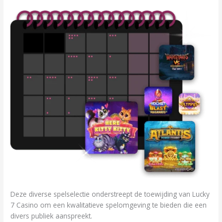
Deze diverse spelselectie onderstreept de toewijding van Lucky
7 Casino om een kwalitatieve spelomgeving te bieden die een
divers publiek aanspreekt.