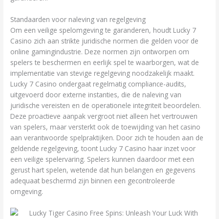
Standaarden voor naleving van regelgeving
Om een veilige spelomgeving te garanderen, houdt Lucky 7
Casino zich aan strikte juridische normen die gelden voor de
online gamingindustrie. Deze normen zijn ontworpen om
spelers te beschermen en eerlijk spel te waarborgen, wat de
implementatie van stevige regelgeving noodzakelijk maakt.
Lucky 7 Casino ondergaat regelmatig compliance-audits,
uitgevoerd door externe instanties, die de naleving van
juridische vereisten en de operationele integriteit beoordelen.
Deze proactieve aanpak vergroot niet alleen het vertrouwen
van spelers, maar versterkt ook de toewijding van het casino
aan verantwoorde spelpraktijken. Door zich te houden aan de
geldende regelgeving, toont Lucky 7 Casino haar inzet voor
een veilige spelervaring. Spelers kunnen daardoor met een
gerust hart spelen, wetende dat hun belangen en gegevens
adequaat beschermd zijn binnen een gecontroleerde
omgeving.