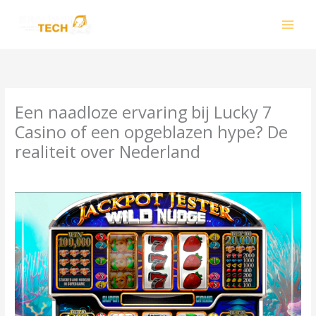
Skip
to
content
Een naadloze ervaring bij Lucky 7
Casino of een opgeblazen hype? De
realiteit over Nederland
Leave a Comment
/
Uncategorized
/ By
smhalole@gmail.com