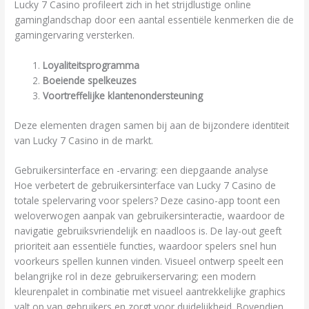
Lucky 7 Casino profileert zich in het strijdlustige online
gaminglandschap door een aantal essentiële kenmerken die de
gamingervaring versterken.
Loyaliteitsprogramma
Boeiende spelkeuzes
Voortreffelijke klantenondersteuning
Deze elementen dragen samen bij aan de bijzondere identiteit
van Lucky 7 Casino in de markt.
Gebruikersinterface en -ervaring: een diepgaande analyse
Hoe verbetert de gebruikersinterface van Lucky 7 Casino de
totale spelervaring voor spelers? Deze casino-app toont een
weloverwogen aanpak van gebruikersinteractie, waardoor de
navigatie gebruiksvriendelijk en naadloos is. De lay-out geeft
prioriteit aan essentiële functies, waardoor spelers snel hun
voorkeurs spellen kunnen vinden. Visueel ontwerp speelt een
belangrijke rol in deze gebruikerservaring; een modern
kleurenpalet in combinatie met visueel aantrekkelijke graphics
valt op van gebruikers en zorgt voor duidelijkheid. Bovendien