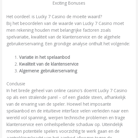
Het oordeel: is Lucky 7 Casino de moeite waard?
Bij het beoordelen van de waarde van Lucky 7 Casino moet
men rekening houden met belangrijke factoren zoals
spelvariatie, kwaliteit van de klantenservice en de algehele
gebruikerservaring. Een grondige analyse onthult het volgende:
Variatie in het spelaanbod
Kwaliteit van de klantenservice
Algemene gebruikerservaring
Conclusie
In het brede geheel van online casino’s doemt Lucky 7 Casino
op als een stralende parel – of een gladde steen, afhankelijk
van de ervaring van de speler. Hoewel het imposante
spelaanbod en de intuïtieve interface velen verleiden naar een
wereld vol spanning, werpen technische problemen en trage
klantenservice een onheilspellende schaduw op. Uiteindelijk
moeten potentiële spelers voorzichtig te werk gaan en de
aantrekkingskracht van het aanbod afwegen tegen de