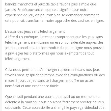
bandits manchots et jeux de table favoris plus simple que
jamais. En découvrant ce que cela signifie pour notre
expérience de jeu, on pourrait bien se demander comment
cela pourrait transformer notre approche des casinos en ligne.
L’essor des jeux sans téléchargement
À l’ère du numérique, il n’est pas surprenant que les jeux sans
téléchargement aient connu un essor considérable auprès des
joueurs canadiens. La commodité du jeu en ligne nous pousse
à privilégier les plateformes qui nous exemptent de tout
téléchargement.
Cela nous permet de s’immerger rapidement dans nos jeux
favoris sans gaspiller de temps avec des configurations ou des
mises à jour. Le jeu sans téléchargement offre un accès
immédiat et une expérience fluide.
Que ce soit pendant une pause au travail ou un moment de
détente à la maison, nous pouvons facilement profiter de jeux
captivants. Cette accessibilité a changé le paysage vidéoludique,