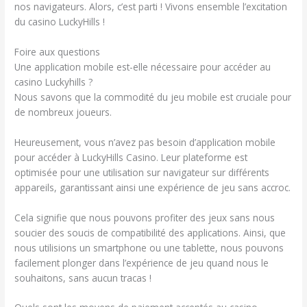
nos navigateurs. Alors, c’est parti ! Vivons ensemble l’excitation
du casino LuckyHills !
Foire aux questions
Une application mobile est-elle nécessaire pour accéder au
casino Luckyhills ?
Nous savons que la commodité du jeu mobile est cruciale pour
de nombreux joueurs.
Heureusement, vous n’avez pas besoin d’application mobile
pour accéder à LuckyHills Casino. Leur plateforme est
optimisée pour une utilisation sur navigateur sur différents
appareils, garantissant ainsi une expérience de jeu sans accroc.
Cela signifie que nous pouvons profiter des jeux sans nous
soucier des soucis de compatibilité des applications. Ainsi, que
nous utilisions un smartphone ou une tablette, nous pouvons
facilement plonger dans l’expérience de jeu quand nous le
souhaitons, sans aucun tracas !