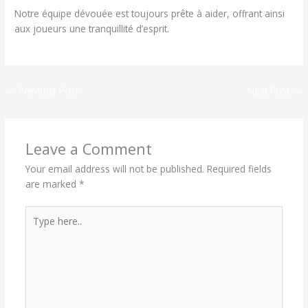
Notre équipe dévouée est toujours prête à aider, offrant ainsi
aux joueurs une tranquillité d’esprit.
←
Previous Post
Next Post
→
Leave a Comment
Your email address will not be published.
Required fields
are marked
*
Type
here..