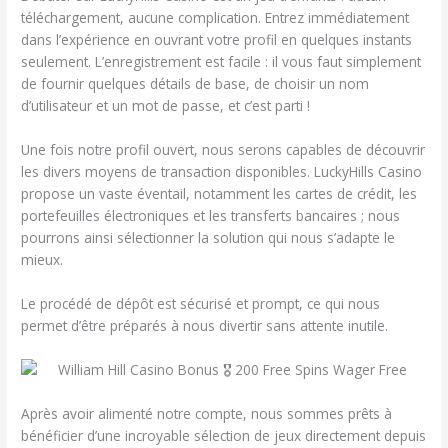
téléchargement, aucune complication. Entrez immédiatement
dans l’expérience en ouvrant votre profil en quelques instants
seulement. L’enregistrement est facile : il vous faut simplement
de fournir quelques détails de base, de choisir un nom
d’utilisateur et un mot de passe, et c’est parti !
Une fois notre profil ouvert, nous serons capables de découvrir
les divers moyens de transaction disponibles. LuckyHills Casino
propose un vaste éventail, notamment les cartes de crédit, les
portefeuilles électroniques et les transferts bancaires ; nous
pourrons ainsi sélectionner la solution qui nous s’adapte le
mieux.
Le procédé de dépôt est sécurisé et prompt, ce qui nous
permet d’être préparés à nous divertir sans attente inutile.
Après avoir alimenté notre compte, nous sommes prêts à
bénéficier d’une incroyable sélection de jeux directement depuis