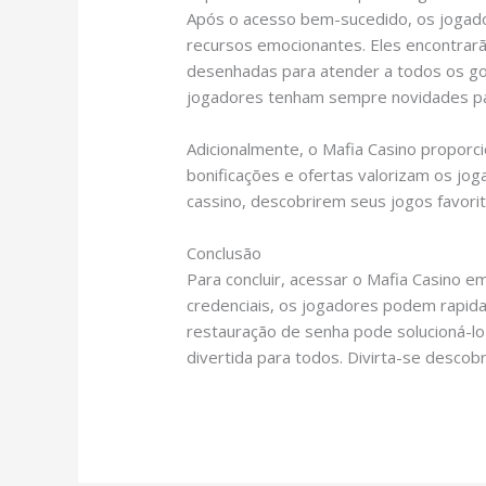
Após o acesso bem-sucedido, os jogado
recursos emocionantes. Eles encontrarã
desenhadas para atender a todos os go
jogadores tenham sempre novidades pa
Adicionalmente, o Mafia Casino proporc
bonificações e ofertas valorizam os jog
cassino, descobrirem seus jogos favorit
Conclusão
Para concluir, acessar o Mafia Casino em
credenciais, os jogadores podem rapid
restauração de senha pode solucioná-lo
divertida para todos. Divirta-se descob