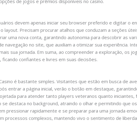
 opções de jogos e prêmios disponíveis no casino.
suários devem apenas iniciar seu browser preferido e digitar o 
 o layout. Precisam procurar atalhos que conduzam a seções útei
criar uma nova conta, garantindo autonomia para descobrir as var
e navegação no site, que auxiliam a otimizar sua experiência. In
 mais sua jornada. Em suma, ao compreender a exploração, os j
 ficando confiantes e livres em suas decisões.
a Casino é bastante simples. Visitantes que estão em busca de a
. Após entrar a página inicial, verão o botão em destaque, garantin
 projetada para atender tanto players veteranos quanto iniciantes
 se destaca no background, atraindo o olhar e permitindo que os
em pressionar rapidamente e se preparar para uma jornada emo
sem processos complexos, mantendo vivo o sentimento de liberda