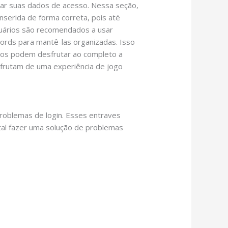
car suas dados de acesso. Nessa seção,
inserida de forma correta, pois até
uários são recomendados a usar
rds para mantê-las organizadas. Isso
ios podem desfrutar ao completo a
sfrutam de uma experiência de jogo
oblemas de login. Esses entraves
al fazer uma solução de problemas