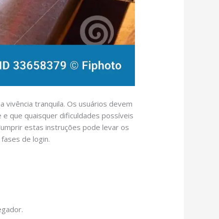
a vivência tranquila. Os usuários devem
 e que quaisquer dificuldades possíveis
Cumprir estas instruções pode levar os
fases de login.
egador.