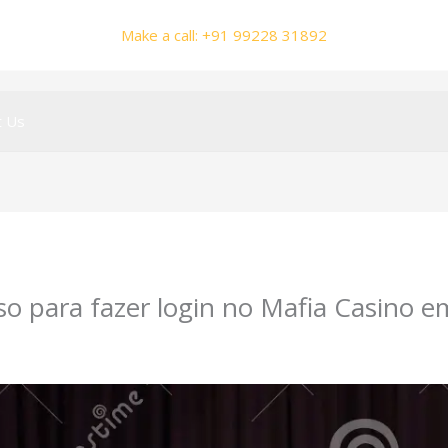
Make a call: +91 99228 31892
t Us
so para fazer login no Mafia Casino e
y
smhalole@gmail.com