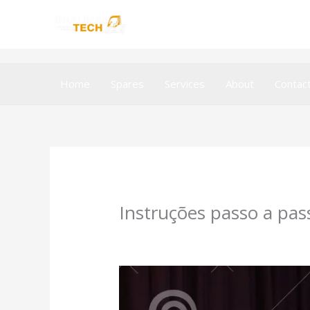
Skip
to
content
Home
Spares
Services
About
Contac
Instruções passo a pas
Leave a Comment
/
Uncategorized
/ B