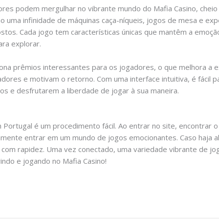
res podem mergulhar no vibrante mundo do Mafia Casino, cheio 
o uma infinidade de máquinas caça-níqueis, jogos de mesa e expe
stos. Cada jogo tem características únicas que mantêm a emoçã
ra explorar.
iona prêmios interessantes para os jogadores, o que melhora a e
adores e motivam o retorno. Com uma interface intuitiva, é fácil
os e desfrutarem a liberdade de jogar à sua maneira.
 Portugal é um procedimento fácil. Ao entrar no site, encontrar o 
amente entrar em um mundo de jogos emocionantes. Caso haja a
 com rapidez. Uma vez conectado, uma variedade vibrante de jo
rindo e jogando no Mafia Casino!