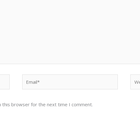
Email*
Web
 this browser for the next time I comment.