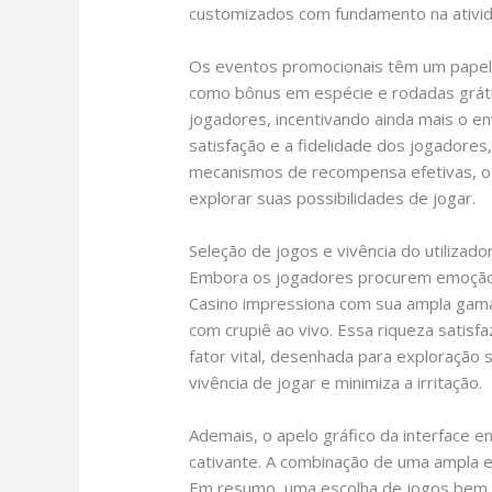
customizados com fundamento na atividad
Os eventos promocionais têm um papel 
como bônus em espécie e rodadas gráti
jogadores, incentivando ainda mais o en
satisfação e a fidelidade dos jogadore
mecanismos de recompensa efetivas, o 
explorar suas possibilidades de jogar.
Seleção de jogos e vivência do utilizado
Embora os jogadores procurem emoção e 
Casino impressiona com sua ampla gama 
com crupiê ao vivo. Essa riqueza satisf
fator vital, desenhada para exploração s
vivência de jogar e minimiza a irritação.
Ademais, o apelo gráfico da interface 
cativante. A combinação de uma ampla e
Em resumo, uma escolha de jogos bem esc