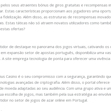
 pelos seus atraentes bónus de giros gratuitas e recompensas 
ar. Estas características proporcionam aos jogadores uma oportu
a fidelização. Além disso, as estruturas de recompensas inovado
is. Estas táticas não só atraem novatos utilizadores como també
destas ofertas?
dor de destaque no panorama dos jogos virtuais, cativando os 
 em expansão setor de apostas português, disponibiliza uma vas
. A site emprega tecnologia de ponta para oferecer uma vivência
us Casino é o seu compromisso com a segurança, garantindo qu
ologias avançadas de criptografia. Além disso, o portal oferece
e moeda adaptadas ao seu audiência. Com uma grupo ativa e um a
ua escolha de jogos, mas também pela sua estratégia ao envolvi
idor no setor de jogos de azar online em Portugal.