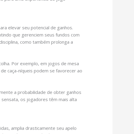
ara elevar seu potencial de ganhos.
antindo que gerenciem seus fundos com
disciplina, como também prolonga a
colha. Por exemplo, em jogos de mesa
es de caça-níqueis podem se favorecer ao
amente a probabilidade de obter ganhos
 sensata, os jogadores têm mais alta
idas, amplia drasticamente seu apelo