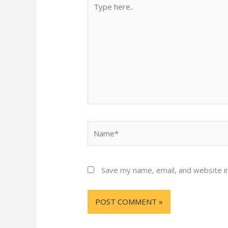
here..
Name*
Save my name, email, and website in