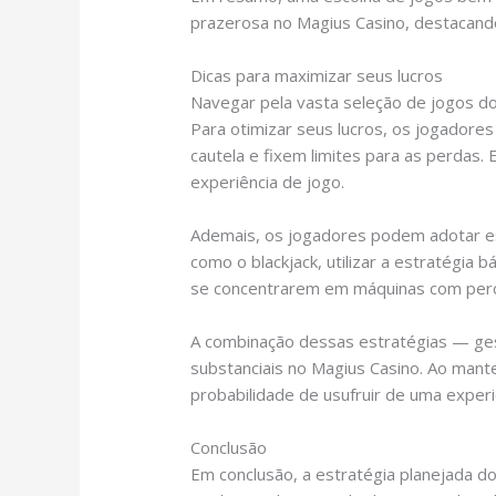
prazerosa no Magius Casino, destacand
Dicas para maximizar seus lucros
Navegar pela vasta seleção de jogos do
Para otimizar seus lucros, os jogador
cautela e fixem limites para as perdas
experiência de jogo.
Ademais, os jogadores podem adotar es
como o blackjack, utilizar a estratégia
se concentrarem em máquinas com percen
A combinação dessas estratégias — ges
substanciais no Magius Casino. Ao mant
probabilidade de usufruir de uma exper
Conclusão
Em conclusão, a estratégia planejada d