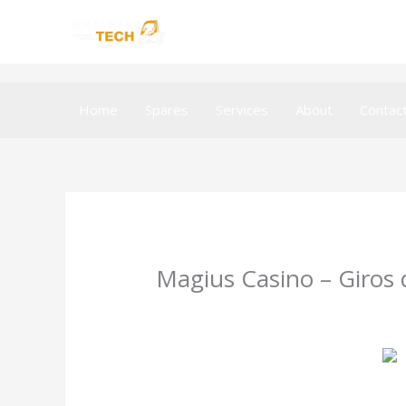
Skip
to
content
Home
Spares
Services
About
Contac
Magius Casino – Giros
Leave a Comment
/
Uncategorized
/ B