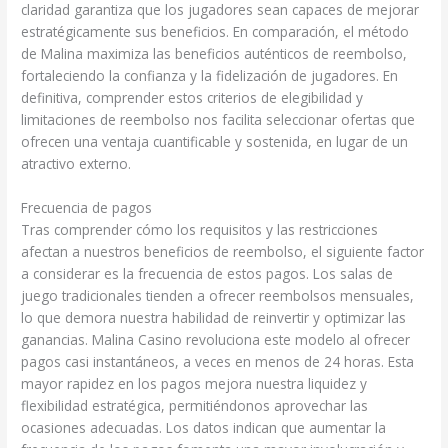
claridad garantiza que los jugadores sean capaces de mejorar
estratégicamente sus beneficios. En comparación, el método
de Malina maximiza las beneficios auténticos de reembolso,
fortaleciendo la confianza y la fidelización de jugadores. En
definitiva, comprender estos criterios de elegibilidad y
limitaciones de reembolso nos facilita seleccionar ofertas que
ofrecen una ventaja cuantificable y sostenida, en lugar de un
atractivo externo.
Frecuencia de pagos
Tras comprender cómo los requisitos y las restricciones
afectan a nuestros beneficios de reembolso, el siguiente factor
a considerar es la frecuencia de estos pagos. Los salas de
juego tradicionales tienden a ofrecer reembolsos mensuales,
lo que demora nuestra habilidad de reinvertir y optimizar las
ganancias. Malina Casino revoluciona este modelo al ofrecer
pagos casi instantáneos, a veces en menos de 24 horas. Esta
mayor rapidez en los pagos mejora nuestra liquidez y
flexibilidad estratégica, permitiéndonos aprovechar las
ocasiones adecuadas. Los datos indican que aumentar la