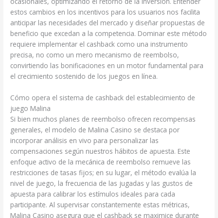
ocasionales, optimizando el retorno de la inversión. Entender
estos cambios en los incentivos para los usuarios nos facilita
anticipar las necesidades del mercado y diseñar propuestas de
beneficio que excedan a la competencia. Dominar este método
requiere implementar el cashback como una instrumento
precisa, no como un mero mecanismo de reembolso,
convirtiendo las bonificaciones en un motor fundamental para
el crecimiento sostenido de los juegos en línea.
Cómo opera el sistema de cashback del establecimiento de
juego Malina
Si bien muchos planes de reembolso ofrecen recompensas
generales, el modelo de Malina Casino se destaca por
incorporar análisis en vivo para personalizar las
compensaciones según nuestros hábitos de apuesta. Este
enfoque activo de la mecánica de reembolso remueve las
restricciones de tasas fijos; en su lugar, el método evalúa la
nivel de juego, la frecuencia de las jugadas y las gustos de
apuesta para calibrar los estímulos ideales para cada
participante. Al supervisar constantemente estas métricas,
Malina Casino asegura que el cashback se maximice durante