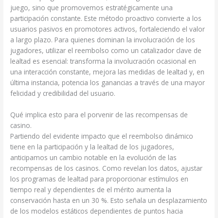
juego, sino que promovemos estratégicamente una
participación constante. Este método proactivo convierte a los
usuarios pasivos en promotores activos, fortaleciendo el valor
a largo plazo. Para quienes dominan la involucración de los
jugadores, utilizar el reembolso como un catalizador clave de
lealtad es esencial: transforma la involucración ocasional en
una interacción constante, mejora las medidas de lealtad y, en
última instancia, potencia los ganancias a través de una mayor
felicidad y credibilidad del usuario.
Qué implica esto para el porvenir de las recompensas de
casino.
Partiendo del evidente impacto que el reembolso dinámico
tiene en la participación y la lealtad de los jugadores,
anticipamos un cambio notable en la evolución de las
recompensas de los casinos. Como revelan los datos, ajustar
los programas de lealtad para proporcionar estímulos en
tiempo real y dependientes de el mérito aumenta la
conservación hasta en un 30 %. Esto señala un desplazamiento
de los modelos estáticos dependientes de puntos hacia