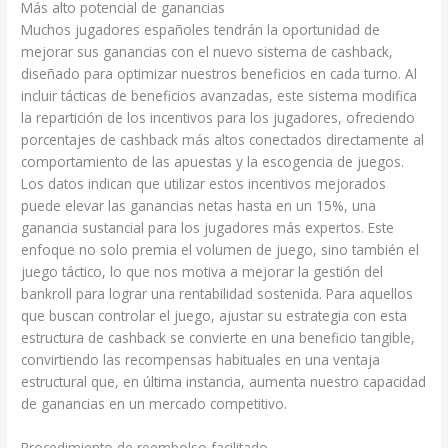
Más alto potencial de ganancias
Muchos jugadores españoles tendrán la oportunidad de
mejorar sus ganancias con el nuevo sistema de cashback,
diseñado para optimizar nuestros beneficios en cada turno. Al
incluir tácticas de beneficios avanzadas, este sistema modifica
la repartición de los incentivos para los jugadores, ofreciendo
porcentajes de cashback más altos conectados directamente al
comportamiento de las apuestas y la escogencia de juegos.
Los datos indican que utilizar estos incentivos mejorados
puede elevar las ganancias netas hasta en un 15%, una
ganancia sustancial para los jugadores más expertos. Este
enfoque no solo premia el volumen de juego, sino también el
juego táctico, lo que nos motiva a mejorar la gestión del
bankroll para lograr una rentabilidad sostenida. Para aquellos
que buscan controlar el juego, ajustar su estrategia con esta
estructura de cashback se convierte en una beneficio tangible,
convirtiendo las recompensas habituales en una ventaja
estructural que, en última instancia, aumenta nuestro capacidad
de ganancias en un mercado competitivo.
Procedimiento de reembolso facilitado