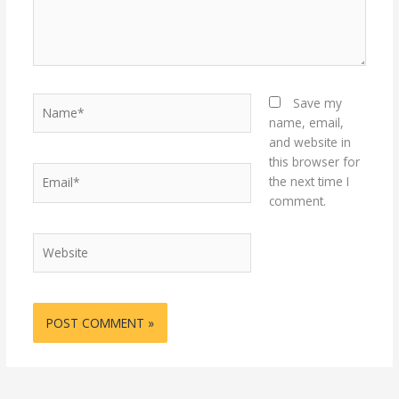
Name*
Save my
name, email,
and website in
this browser for
Email*
the next time I
comment.
Website