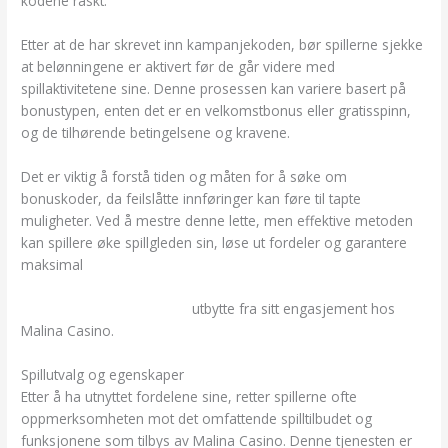
kodene raskt.
Etter at de har skrevet inn kampanjekoden, bør spillerne sjekke
at belønningene er aktivert før de går videre med
spillaktivitetene sine. Denne prosessen kan variere basert på
bonustypen, enten det er en velkomstbonus eller gratisspinn,
og de tilhørende betingelsene og kravene.
Det er viktig å forstå tiden og måten for å søke om
bonuskoder, da feilslåtte innføringer kan føre til tapte
muligheter. Ved å mestre denne lette, men effektive metoden
kan spillere øke spillgleden sin, løse ut fordeler og garantere
maksimal
https://www.annualreports.com/HostedData/AnnualReportArchi
ve/b/betsson-ab_2017.pdf
utbytte fra sitt engasjement hos
Malina Casino.
Spillutvalg og egenskaper
Etter å ha utnyttet fordelene sine, retter spillerne ofte
oppmerksomheten mot det omfattende spilltilbudet og
funksjonene som tilbys av Malina Casino. Denne tjenesten er