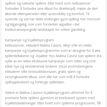
spillere og rutinerte spillere. Etter hvert som nettcasinoer
fortsetter å forbedre sine tilbud for direktespill, møter de den
økende etterspørselen etter accessibility og komfort. Til
syvende og sist har dette endringen gjort spilling mer morsom
og tilgjengelig, noe som forsterker appellen i det
konkurransepregede landskapet for online gambling.
Kampanjer og lojalitetsprogram
Nettcasinoer, inkludert Malina Casino, tilbyr ofte en rekke
kampanjer og lojalitetsprogrammer som er designet for å øke
spillerdeltakelse og -lojalitet. Hos Malina Casino kan spillere dra
nytte av en rekke eksklusive kampanjer som retter seg mot
både nye og eksisterende brukere. Disse promoteringene
inkluderer ofte innskuddsbonuser, gratis spinn og
sesongbaserte tilbud, som alle har som mål å forbedre
spillopplevelsen og forlenge spilletiden.
Videre er Malina Casinos lojalitetsprogram utformet for å
premiere faste spillere gjennom et trinnbasert system med
lojalitetsbelønninger. Etter hvert som spillerne progresserer, får