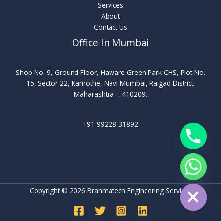
Services
About
Contact Us
Office In Mumbai
Shop No. 9, Ground Floor, Haware Green Park CHS, Plot No.
15, Sector 22, Kamothe, Navi Mumbai, Raigad District,
Maharashtra – 410209.
+91 99228 31892
chaty
Hide
Copyright © 2026 Brahmatech Engineering Services