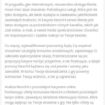
W przypadku gier internetowych, niezawodna obsługa klienta
może mieć duże znaczenie. Potrzebujesz usługi, która jest nie
tylko dostępna, ale także wydajna w załatwianiu jakichkolwiek
zaistniałych trudności. W kasynie Neon54 serwis klienta jest
łatwo dostępna za pośrednictwem różnych kanałów, takich jak
czat online, e-mail, a nawet media społecznościowe. Docenisz
ich responsywność i szybkie reakcje na Twoje kwestie.
Co więcej, wykwalifikowani pracownicy będą Cię wspierać
zrozumieć szczegóły bonusów urodzinowych, zapewniając Ci
całkowite wykorzystanie okazji. Przemieszczanie się po
propozycji kasyna ma być przyjemne, a nie frustrujące, a dzięki
pomocy Neon54 będziesz się czuł pewnie i uznany jako
zawodnik. W końcu Twoje doświadczenia z gry powinny
wzmacniać Twoją wolność, a nie ją ograniczać.
Analiza Neon54 z pozostałymi kasynami online
Porównując oferty bonusowe Neon54 z ofertami pozostałych
kasyn online, zauważysz określone interesujące różnice, które
mogą wpłynąć na Twoje wrażenia z gry. Nie tylko oferty są