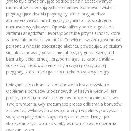
gry; to była emocjonująca podróż pełna nieoczekiwanych
momentów i urzekających momentów. Kolorowe światła i
przyciągające dźwięki przyciągały, ale to przyjacielska
atmosfera wśród innych graczy czyniła to doświadczenie
naprawdę wyjątkowym. Opowiadaliśmy sobie sugestiami,
żartami i anegdotami, tworząc poczucie przynależności, które
zapewniało poczucie wolności. Co więcej, szczera gościnność
personelu wnosiła osobistego akcentu, powodując, że czułem
się jak szanowany gość, a nie jak zwykły gracz. Każdy ruch
bębna był pełen emocji, przypominając, że każda chwila –
sukces czy niepowodzenie – była częścią ekscytującej
przygody, która rozciągała się daleko poza stoły do gry.
Ubieganie się o bonusy urodzinowe i ich wykorzystanie
Odbieranie bonusów urodzinowych w kasynie Neon54 jest
proste, ale znajomość szczegółów może znacznie poprawić
Twoje wrażenia. Gdy zrozumiesz proces odbierania bonusów,
z łatwością wykorzystasz swoje oferty i w pełni wykorzystasz
swój specjalny dzień. Najważniejsze to znać, kiedy i jak
skorzystać z tych bonusów, aby wzmocnić swoje doznania
związane z grą.