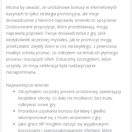
Można by uważać, że urodzinowe bonusy w internetowych
kasynach to tylko strategia promocyjna, ale moje
doświadczenie z Neon54 naprawdę zmieniło to spojrzenie.
Dostosowane propozycje, które przedstawiają, mogą
naprawdę poprawić Twoje doświadczenia z gry. Jeśli
kiedykolwiek wcześniej myślałeś, jak te promocje mogą
przekształcić zwykły dzień w coś niezwykłego, z pewnością
miałbyś ochotę poznać, co odkryłem na temat ich płynnego
procesu i kuszących ofert. Zobaczmy szczegółom, które
uczyniły, że moja celebracja była nadzwyczajnie
niezapomniana.
https://neon54-casino.com.pl/
Najważniejsze wnioski
Otrzymałem szczodry prezent urodzinowy zawierający
bezpłatne obroty, co dało mi możliwość bez trudu
odkrywać nowe gry.
Procedura uzyskania bonusu był łatwy i gładko
wkomponował się z moim wrażeniem z gry.
Jako gracz VIP mogłem cieszyć się wyjątkowymi
korzyściami i spersonalizowanymi ofertami, które