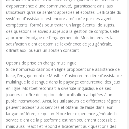
d’appartenance à une communauté, garantissant ainsi aux
utilisateurs qu’ils se sentent appréciés et écoutés. L’efficacité du
système d’assistance est encore améliorée par des agents
compétents, formés pour traiter un large éventail de sujets,
des questions relatives aux jeux à la gestion de compte. Cette
approche témoigne de l’engagement de Mostbet envers la
satisfaction client et optimise l’expérience de jeu générale,
offrant aux joueurs un soutien constant.
Options de prise en charge multilingue
Si de nombreux casinos en ligne proposent une assistance de
base, l’engagement de Mostbet Casino en matière d’assistance
multilingue le distingue dans le paysage concurrentiel des jeux
en ligne. Mostbet reconnaît la diversité linguistique de ses
joueurs et offre des options de localisation adaptées à un
public international. Ainsi, les utilisateurs de différentes régions
peuvent accéder aux services et obtenir de l’aide dans leur
langue préférée, ce qui améliore leur expérience générale. Le
service client de la plateforme est non seulement accessible,
mais aussi réactif et répond efficacement aux questions des