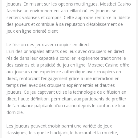
joueurs. En misant sur les options multilingues, Mostbet Casino
favorise un environnement accueillant où les joueurs se
sentent valorisés et compris. Cette approche renforce la fidélité
des joueurs et contribue à sa réputation d’établissement de
jeux en ligne orienté client.
Le frisson des jeux avec croupier en direct
L’un des principales attraits des jeux avec croupiers en direct
réside dans leur capacité à concilier l’expérience traditionnelle
des casinos et la praticité du jeu en ligne. Mostbet Casino offre
aux joueurs une expérience authentique avec croupiers en
direct, renforçant l’engagement grâce à une interaction en
temps réel avec des croupiers expérimentés et d’autres
joueurs. Ce jeu captivant utilise la technologie de diffusion en
direct haute définition, permettant aux participants de profiter
de l’ambiance palpitante d’un casino depuis le confort de leur
domicile.
Les joueurs peuvent choisir parmi une variété de jeux
classiques, tels que le blackjack, le baccarat et la roulette,