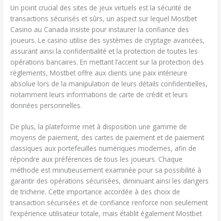
Un point crucial des sites de jeux virtuels est la sécurité de
transactions sécurisés et sûrs, un aspect sur lequel Mostbet
Casino au Canada insiste pour instaurer la confiance des
joueurs. Le casino utilise des systèmes de cryptage avancées,
assurant ainsi la confidentialité et la protection de toutes les
opérations bancaires. En mettant l’accent sur la protection des
règlements, Mostbet offre aux clients une paix intérieure
absolue lors de la manipulation de leurs détails confidentielles,
notamment leurs informations de carte de crédit et leurs
données personnelles.
De plus, la plateforme met à disposition une gamme de
moyens de paiement, des cartes de paiement et de paiement
classiques aux portefeuilles numériques modernes, afin de
répondre aux préférences de tous les joueurs. Chaque
méthode est minutieusement examinée pour sa possibilité à
garantir des opérations sécurisées, diminuant ainsi les dangers
de tricherie. Cette importance accordée à des choix de
transaction sécurisées et de confiance renforce non seulement
l’expérience utilisateur totale, mais établit également Mostbet