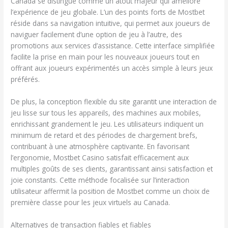
Canada se distingue comme un atout majeur qui améliore
l’expérience de jeu globale. L’un des points forts de Mostbet
réside dans sa navigation intuitive, qui permet aux joueurs de
naviguer facilement d’une option de jeu à l’autre, des
promotions aux services d’assistance. Cette interface simplifiée
facilite la prise en main pour les nouveaux joueurs tout en
offrant aux joueurs expérimentés un accès simple à leurs jeux
préférés.
De plus, la conception flexible du site garantit une interaction de
jeu lisse sur tous les appareils, des machines aux mobiles,
enrichissant grandement le jeu. Les utilisateurs indiquent un
minimum de retard et des périodes de chargement brefs,
contribuant à une atmosphère captivante. En favorisant
l’ergonomie, Mostbet Casino satisfait efficacement aux
multiples goûts de ses clients, garantissant ainsi satisfaction et
joie constants. Cette méthode focalisée sur l’interaction
utilisateur affermit la position de Mostbet comme un choix de
première classe pour les jeux virtuels au Canada.
Alternatives de transaction fiables et fiables