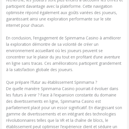
participent davantage avec la plateforme. Cette navigation
optimisée répond également aux goûts variées des joueurs,
garantissant ainsi une exploration performante sur le site
internet pour chacun.
En conclusion, l’engagement de Spinmama Casino à améliorer
la exploration démontre de sa volonté de créer un
environnement accueillant où les joueurs peuvent se
concentrer sur le plaisir du jeu tout en profitant d’une aventure
en ligne sans tracas. Ces améliorations participent grandement
à la satisfaction globale des joueurs.
Que prépare l’futur au établissement Spinmama ?
De quelle manière Spinmama Casino pourrait-il évoluer dans
les futurs à venir ? Face à l’expansion constante du domaine
des divertissements en ligne, Spinmama Casino est
parfaitement placé pour un essor significatif. En élargissant son
gamme de divertissements et en intégrant des technologies
révolutionnaires telles que la VR et la chaîne de blocs, le
établissement peut optimiser l’expérience client et séduire un