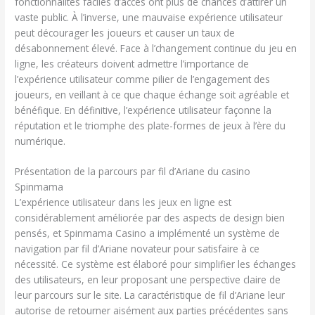
fonctionnalités faciles d’accès ont plus de chances d’attirer un
vaste public. À l’inverse, une mauvaise expérience utilisateur
peut décourager les joueurs et causer un taux de
désabonnement élevé. Face à l’changement continue du jeu en
ligne, les créateurs doivent admettre l’importance de
l’expérience utilisateur comme pilier de l’engagement des
joueurs, en veillant à ce que chaque échange soit agréable et
bénéfique. En définitive, l’expérience utilisateur façonne la
réputation et le triomphe des plate-formes de jeux à l’ère du
numérique.
Présentation de la parcours par fil d’Ariane du casino
Spinmama
L’expérience utilisateur dans les jeux en ligne est
considérablement améliorée par des aspects de design bien
pensés, et Spinmama Casino a implémenté un système de
navigation par fil d’Ariane novateur pour satisfaire à ce
nécessité. Ce système est élaboré pour simplifier les échanges
des utilisateurs, en leur proposant une perspective claire de
leur parcours sur le site. La caractéristique de fil d’Ariane leur
autorise de retourner aisément aux parties précédentes sans