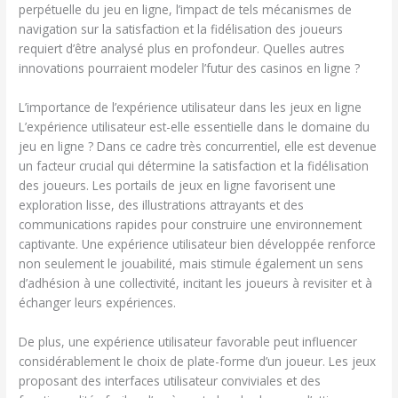
perpétuelle du jeu en ligne, l’impact de tels mécanismes de
navigation sur la satisfaction et la fidélisation des joueurs
requiert d’être analysé plus en profondeur. Quelles autres
innovations pourraient modeler l’futur des casinos en ligne ?
L’importance de l’expérience utilisateur dans les jeux en ligne
L’expérience utilisateur est-elle essentielle dans le domaine du
jeu en ligne ? Dans ce cadre très concurrentiel, elle est devenue
un facteur crucial qui détermine la satisfaction et la fidélisation
des joueurs. Les portails de jeux en ligne favorisent une
exploration lisse, des illustrations attrayants et des
communications rapides pour construire une environnement
captivante. Une expérience utilisateur bien développée renforce
non seulement le jouabilité, mais stimule également un sens
d’adhésion à une collectivité, incitant les joueurs à revisiter et à
échanger leurs expériences.
De plus, une expérience utilisateur favorable peut influencer
considérablement le choix de plate-forme d’un joueur. Les jeux
proposant des interfaces utilisateur conviviales et des