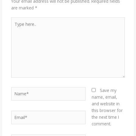
Your email address will not be published.
Required fields
are marked
*
Type
here..
Name*
Save my
name, email,
and website in
this browser for
Email*
the next time I
comment.