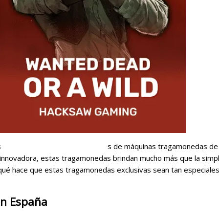
s
https://need4slots.com/es-es/
s de máquinas tragamonedas de 
o innovadora, estas tragamonedas brindan mucho más que la simple
qué hace que estas tragamonedas exclusivas sean tan especiales
en España