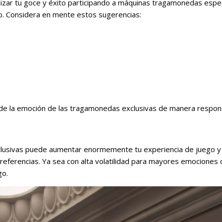
zar tu goce y éxito participando a máquinas tragamonedas especi
o. Considera en mente estos sugerencias:
 de la emoción de las tragamonedas exclusivas de manera respon
clusivas puede aumentar enormemente tu experiencia de juego y 
eferencias. Ya sea con alta volatilidad para mayores emociones o
go.