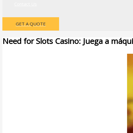
Contact Us
GET A QUOTE
Need for Slots Casino: Juega a máqu
Leave a Comment
/
Uncategorized
/ By
smhalole@gmail.com