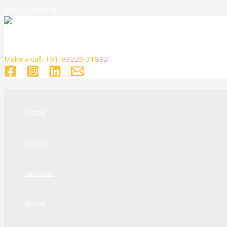
Skip to content
Make a call: +91 99228 31892
Home
Spares
Services
About