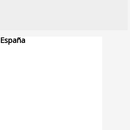
 España