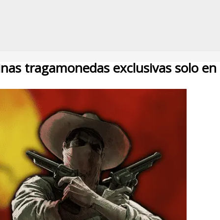
inas tragamonedas exclusivas solo en