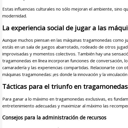
Estas influencias culturales no sólo mejoran el ambiente, sino 
modernidad.
La experiencia social de jugar a las má
Aunque muchos piensan en las máquinas tragamonedas como juegos 
estás en un sala de juegos abarrotado, rodeado de otros jugado
improvisadas y momentos colectivos. También hay una sensación ú
tragamonedas en línea incorporan funciones de conversación, lo q
camaradería y las experiencias compartidas. Relacionarte con ot
máquinas tragamonedas: ¡es donde la innovación y la vinculación 
Tácticas para el triunfo en tragamonedas
Para ganar a lo máximo en tragamonedas exclusivas, es fundamen
entretenimiento adecuadas y maximizar al máximo las recompens
Consejos para la administración de recursos