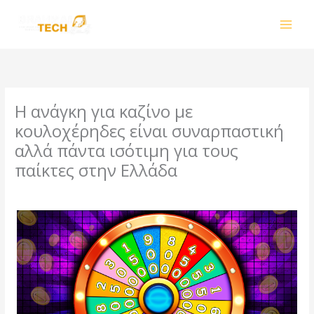
Skip
to
content
Η ανάγκη για καζίνο με
κουλοχέρηδες είναι συναρπαστική
αλλά πάντα ισότιμη για τους
παίκτες στην Ελλάδα
Leave a Comment
/
Uncategorized
/ By
smhalole@gmail.com