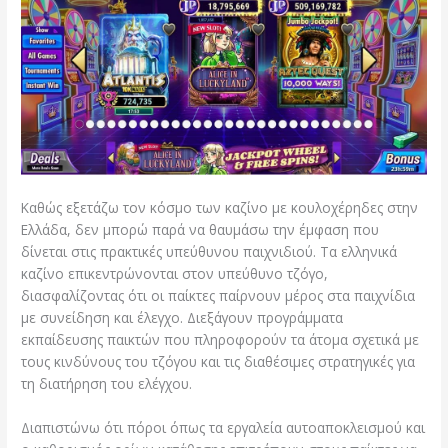
Καθώς εξετάζω τον κόσμο των καζίνο με κουλοχέρηδες στην
Ελλάδα, δεν μπορώ παρά να θαυμάσω την έμφαση που
δίνεται στις πρακτικές υπεύθυνου παιχνιδιού. Τα ελληνικά
καζίνο επικεντρώνονται στον υπεύθυνο τζόγο,
διασφαλίζοντας ότι οι παίκτες παίρνουν μέρος στα παιχνίδια
με συνείδηση και έλεγχο. Διεξάγουν προγράμματα
εκπαίδευσης παικτών που πληροφορούν τα άτομα σχετικά με
τους κινδύνους του τζόγου και τις διαθέσιμες στρατηγικές για
τη διατήρηση του ελέγχου.
Διαπιστώνω ότι πόροι όπως τα εργαλεία αυτοαποκλεισμού και