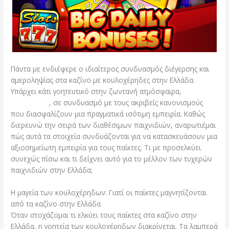
Πάντα με ενδιέφερε ο ιδιαίτερος συνδυασμός διέγερσης και
αμεροληψίας στα καζίνο με κουλοχέρηδες στην Ελλάδα.
Υπάρχει κάτι γοητευτικό στην ζωντανή ατμόσφαιρα,
needfor
slots casino
, σε συνδυασμό με τους ακριβείς κανονισμούς
που διασφαλίζουν μια πραγματικά ισότιμη εμπειρία. Καθώς
διερευνώ την σειρά των διαθέσιμων παιχνιδιών, αναρωτιέμαι
πώς αυτά τα στοιχεία συνδυάζονται για να κατασκευάσουν μια
αξιοσημείωτη εμπειρία για τους παίκτες. Τι με προσελκύει
συνεχώς πίσω και τι δείχνει αυτό για το μέλλον των τυχερών
παιχνιδιών στην Ελλάδα;
Η μαγεία των κουλοχέρηδων: Γιατί οι παίκτες μαγνητίζονται
από τα καζίνο στην Ελλάδα
Όταν στοχάζομαι τι ελκύει τους παίκτες στα καζίνο στην
Ελλάδα, η γοητεία των κουλοχέρηδων διακρίνεται. Τα λαμπερά