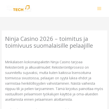
Skip
to
content
Ninja Casino 2026 – toimitus ja
toimivuus suomalaisille pelaajille
Leave a Comment
/
Uncategorized
/ By
smhalole@gmail.com
Minkälaisen kokonaispaketin Ninja Casino tarjoaa
Rekisteröinti ja alkuvalmiudet: Rekisteröintiprosessi on
suunniteltu sujuvaksi, mutta kuten kaikissa lisensoituina
toimivissa sivustoissa, pelaajan on syytä lukea ehdot ja
varmistaa henkilöllisyyden vahvistaminen. Näistä vaiheista
riippuu tili ja pelien tarjoaminen. Tämä kirjoitus painottaa myös
vastuullisen pelaamisen työkalujen käyttöä ja oma-alueiden
asettamista ennen pelaamisen aloittamista.