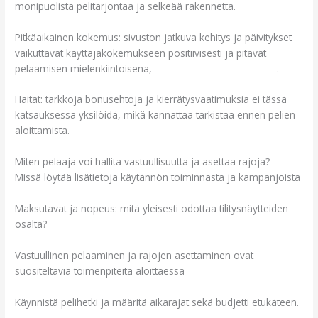
monipuolista pelitarjontaa ja selkeää rakennetta.
Pitkäaikainen kokemus: sivuston jatkuva kehitys ja päivitykset
vaikuttavat käyttäjäkokemukseen positiivisesti ja pitävät
pelaamisen mielenkiintoisena,
https://theninjacasino.com/
.
Haitat: tarkkoja bonusehtoja ja kierrätysvaatimuksia ei tässä
katsauksessa yksilöidä, mikä kannattaa tarkistaa ennen pelien
aloittamista.
Miten pelaaja voi hallita vastuullisuutta ja asettaa rajoja?
Missä löytää lisätietoja käytännön toiminnasta ja kampanjoista
Maksutavat ja nopeus: mitä yleisesti odottaa tilitysnäytteiden
osalta?
Vastuullinen pelaaminen ja rajojen asettaminen ovat
suositeltavia toimenpiteitä aloittaessa
Käynnistä pelihetki ja määritä aikarajat sekä budjetti etukäteen.