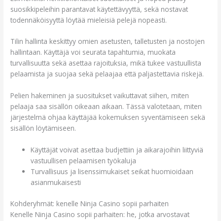
suosikkipeleihin parantavat käytettävyyttä, sekä nostavat
todennäköisyyttä löytää mieleisiä pelejä nopeasti.
Tilin hallinta keskittyy omien asetusten, talletusten ja nostojen
hallintaan. Käyttäjä voi seurata tapahtumia, muokata
turvallisuutta sekä asettaa rajoituksia, mikä tukee vastuullista
pelaamista ja suojaa sekä pelaajaa että paljastettavia riskejä.
Pelien hakeminen ja suositukset vaikuttavat siihen, miten
pelaaja saa sisällön oikeaan aikaan. Tässä valotetaan, miten
järjestelmä ohjaa käyttäjää kokemuksen syventämiseen sekä
sisällön löytämiseen.
Käyttäjät voivat asettaa budjettiin ja aikarajoihin liittyviä
vastuullisen pelaamisen työkaluja
Turvallisuus ja lisenssimukaiset seikat huomioidaan
asianmukaisesti
Kohderyhmät: kenelle Ninja Casino sopii parhaiten
Kenelle Ninja Casino sopii parhaiten: he, jotka arvostavat