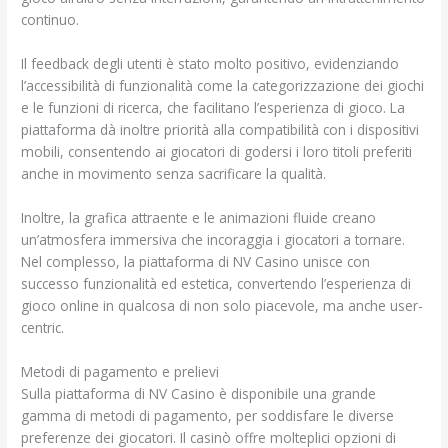
continuo.
Il feedback degli utenti è stato molto positivo, evidenziando
l’accessibilità di funzionalità come la categorizzazione dei giochi
e le funzioni di ricerca, che facilitano l’esperienza di gioco. La
piattaforma dà inoltre priorità alla compatibilità con i dispositivi
mobili, consentendo ai giocatori di godersi i loro titoli preferiti
anche in movimento senza sacrificare la qualità.
Inoltre, la grafica attraente e le animazioni fluide creano
un’atmosfera immersiva che incoraggia i giocatori a tornare.
Nel complesso, la piattaforma di NV Casino unisce con
successo funzionalità ed estetica, convertendo l’esperienza di
gioco online in qualcosa di non solo piacevole, ma anche user-
centric.
Metodi di pagamento e prelievi
Sulla piattaforma di NV Casino è disponibile una grande
gamma di metodi di pagamento, per soddisfare le diverse
preferenze dei giocatori. Il casinò offre molteplici opzioni di