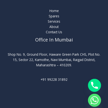
Home
Spares
Services
About
Contact Us
Office In Mumbai
Shop No. 9, Ground Floor, Haware Green Park CHS, Plot No.
15, Sector 22, Kamothe, Navi Mumbai, Raigad District,
Maharashtra – 410209.
+91 99228 31892
chaty
Hide