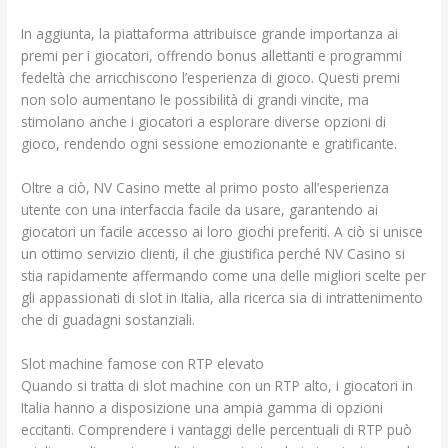
In aggiunta, la piattaforma attribuisce grande importanza ai
premi per i giocatori, offrendo bonus allettanti e programmi
fedeltà che arricchiscono l’esperienza di gioco. Questi premi
non solo aumentano le possibilità di grandi vincite, ma
stimolano anche i giocatori a esplorare diverse opzioni di
gioco, rendendo ogni sessione emozionante e gratificante.
Oltre a ciò, NV Casino mette al primo posto all’esperienza
utente con una interfaccia facile da usare, garantendo ai
giocatori un facile accesso ai loro giochi preferiti. A ciò si unisce
un ottimo servizio clienti, il che giustifica perché NV Casino si
stia rapidamente affermando come una delle migliori scelte per
gli appassionati di slot in Italia, alla ricerca sia di intrattenimento
che di guadagni sostanziali.
Slot machine famose con RTP elevato
Quando si tratta di slot machine con un RTP alto, i giocatori in
Italia hanno a disposizione una ampia gamma di opzioni
eccitanti. Comprendere i vantaggi delle percentuali di RTP può