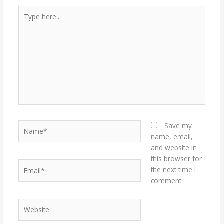
Type
here..
Name*
Save my
name, email,
and website in
this browser for
Email*
the next time I
comment.
Website