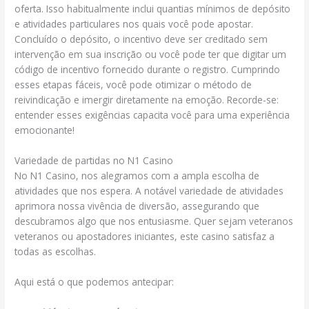
oferta. Isso habitualmente inclui quantias mínimos de depósito
e atividades particulares nos quais você pode apostar.
Concluído o depósito, o incentivo deve ser creditado sem
intervenção em sua inscrição ou você pode ter que digitar um
código de incentivo fornecido durante o registro. Cumprindo
esses etapas fáceis, você pode otimizar o método de
reivindicação e imergir diretamente na emoção. Recorde-se:
entender esses exigências capacita você para uma experiência
emocionante!
Variedade de partidas no N1 Casino
No N1 Casino, nos alegramos com a ampla escolha de
atividades que nos espera. A notável variedade de atividades
aprimora nossa vivência de diversão, assegurando que
descubramos algo que nos entusiasme. Quer sejam veteranos
veteranos ou apostadores iniciantes, este casino satisfaz a
todas as escolhas.
Aqui está o que podemos antecipar: