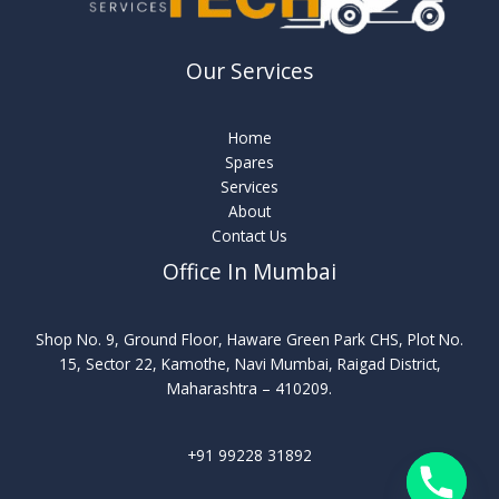
Our Services
Home
Spares
Services
About
Contact Us
Office In Mumbai
Shop No. 9, Ground Floor, Haware Green Park CHS, Plot No.
15, Sector 22, Kamothe, Navi Mumbai, Raigad District,
Maharashtra – 410209.
+91 99228 31892