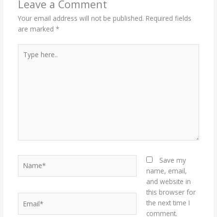
Leave a Comment
Your email address will not be published.
Required fields
are marked
*
Type
here..
Name*
Save my
name, email,
and website in
this browser for
Email*
the next time I
comment.