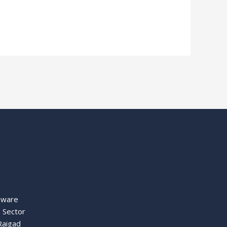
aware
, Sector
Raigad