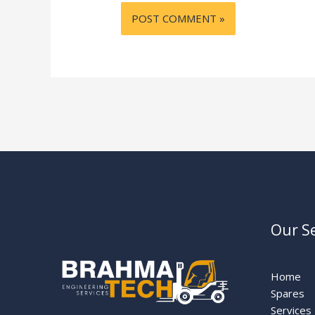
Our Se
Home
Spares
Services