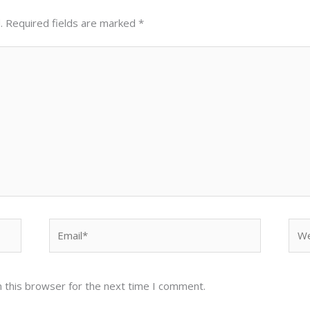
.
Required fields are marked
*
Email*
Web
 this browser for the next time I comment.