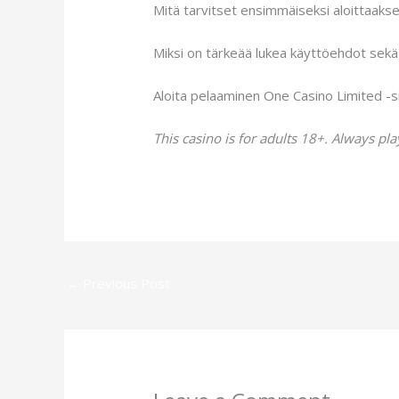
Mitä tarvitset ensimmäiseksi aloittaakse
Miksi on tärkeää lukea käyttöehdot sekä 
Aloita pelaaminen One Casino Limited -sivu
This casino is for adults 18+. Always pl
←
Previous Post