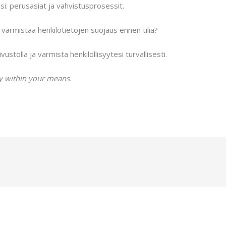
si: perusasiat ja vahvistusprosessit.
varmistaa henkilötietojen suojaus ennen tiliä?
stolla ja varmista henkilöllisyytesi turvallisesti.
ay within your means.