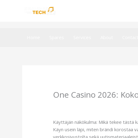
Skip
to
content
Home
Spares
Services
About
Contac
One Casino 2026: Koko
Leave a Comment
/
Uncategorized
/ B
Käyttäjän näkökulma: Mikä tekee tästä k
Käyn usein läpi, miten brändi korostaa va
verkkosivustolta sekä uutismateriaaleist