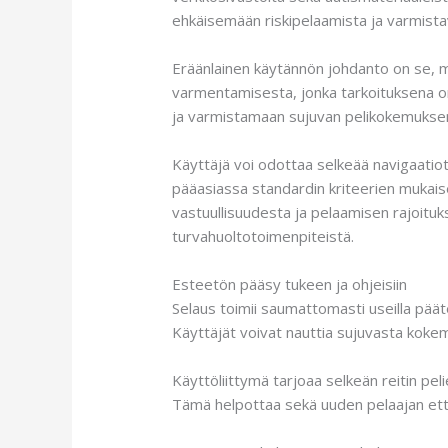
ehkäisemään riskipelaamista ja varmista
Eräänlainen käytännön johdanto on se, mi
varmentamisesta, jonka tarkoituksena on
ja varmistamaan sujuvan pelikokemuksen
Käyttäjä voi odottaa selkeää navigaatiot
pääasiassa standardin kriteerien mukaises
vastuullisuudesta ja pelaamisen rajoituks
turvahuoltotoimenpiteistä.
Esteetön pääsy tukeen ja ohjeisiin
Selaus toimii saumattomasti useilla päätel
Käyttäjät voivat nauttia sujuvasta kokem
Käyttöliittymä tarjoaa selkeän reitin pel
Tämä helpottaa sekä uuden pelaajan että s