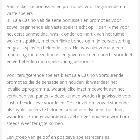
Aantrekkelijke bonussen en promoties voor beginnende en
vaste spelers
Bij Lala Casino valt de serie bonussen en promoties voor
zowel beginnende als vaste spelers echt op. Toen ik me voor
het eerst aanmeldde, was ik onder de indruk van het ruime
welkomstpakket, met een flinke bonus op mijn eerste storting
en gratis spins op bekende slots. Het was niet zomaar een
marketingtruc; deze bonussen gaven me een oprecht voordeel
en verbeterden mijn spelervaring behoorlijk.
Voor terugkerende spelers biedt Lala Casino voortdurende
promoties die de sensatie erin houden. Ik waardeer het
loyaliteitsprogramma, waarbij elke inzet meewerkt aan het
verdienen van punten – deze kunnen worden ingewisseld voor
cash of exclusieve voordelen. Deze inzet om zowel startende
als loyale spelers te belonen schept een dynamische sfeer,
waardoor ik me gewaardeerd voel en gestimuleerd word om
steeds weer terug te komen.
Een groep van geloof en positieve spelersrecensies