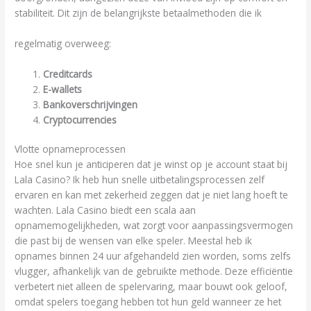
stabiliteit. Dit zijn de belangrijkste betaalmethoden die ik
https://www.ibisworld.com/united-states/industry/hostels/6499/
regelmatig overweeg:
Creditcards
E-wallets
Bankoverschrijvingen
Cryptocurrencies
Vlotte opnameprocessen
Hoe snel kun je anticiperen dat je winst op je account staat bij
Lala Casino? Ik heb hun snelle uitbetalingsprocessen zelf
ervaren en kan met zekerheid zeggen dat je niet lang hoeft te
wachten. Lala Casino biedt een scala aan
opnamemogelijkheden, wat zorgt voor aanpassingsvermogen
die past bij de wensen van elke speler. Meestal heb ik
opnames binnen 24 uur afgehandeld zien worden, soms zelfs
vlugger, afhankelijk van de gebruikte methode. Deze efficiëntie
verbetert niet alleen de spelervaring, maar bouwt ook geloof,
omdat spelers toegang hebben tot hun geld wanneer ze het