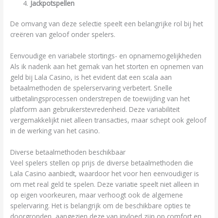
Jackpotspellen
De omvang van deze selectie speelt een belangrijke rol bij het
creëren van geloof onder spelers.
Eenvoudige en variabele stortings- en opnamemogelijkheden
Als ik nadenk aan het gemak van het storten en opnemen van
geld bij Lala Casino, is het evident dat een scala aan
betaalmethoden de spelerservaring verbetert. Snelle
uitbetalingsprocessen onderstrepen de toewijding van het
platform aan gebruikerstevredenheid. Deze variabiliteit
vergemakkelijkt niet alleen transacties, maar schept ook geloof
in de werking van het casino.
Diverse betaalmethoden beschikbaar
Veel spelers stellen op prijs de diverse betaalmethoden die
Lala Casino aanbiedt, waardoor het voor hen eenvoudiger is
om met real geld te spelen. Deze variatie speelt niet alleen in
op eigen voorkeuren, maar verhoogt ook de algemene
spelervaring. Het is belangrijk om de beschikbare opties te
doorgronden, aangezien deze van invloed zijn op comfort en