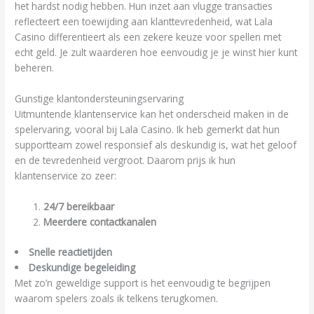
het hardst nodig hebben. Hun inzet aan vlugge transacties
reflecteert een toewijding aan klanttevredenheid, wat Lala
Casino differentieert als een zekere keuze voor spellen met
echt geld. Je zult waarderen hoe eenvoudig je je winst hier kunt
beheren.
Gunstige klantondersteuningservaring
Uitmuntende klantenservice kan het onderscheid maken in de
spelervaring, vooral bij Lala Casino. Ik heb gemerkt dat hun
supportteam zowel responsief als deskundig is, wat het geloof
en de tevredenheid vergroot. Daarom prijs ik hun
klantenservice zo zeer:
24/7 bereikbaar
Meerdere contactkanalen
Snelle reactietijden
Deskundige begeleiding
Met zo’n geweldige support is het eenvoudig te begrijpen
waarom spelers zoals ik telkens terugkomen.