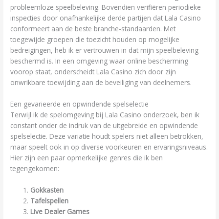
probleemloze speelbeleving. Bovendien verifiëren periodieke
inspecties door onafhankelijke derde partijen dat Lala Casino
conformeert aan de beste branche-standaarden. Met
toegewijde groepen die toezicht houden op mogelijke
bedreigingen, heb ik er vertrouwen in dat mijn speelbeleving
beschermd is. In een omgeving waar online bescherming
voorop staat, onderscheidt Lala Casino zich door zijn
onwrikbare toewijding aan de beveiliging van deelnemers.
Een gevarieerde en opwindende spelselectie
Terwijl ik de spelomgeving bij Lala Casino onderzoek, ben ik
constant onder de indruk van de uitgebreide en opwindende
spelselectie. Deze variatie houdt spelers niet alleen betrokken,
maar speelt ook in op diverse voorkeuren en ervaringsniveaus.
Hier zijn een paar opmerkelijke genres die ik ben
tegengekomen:
Gokkasten
Tafelspellen
Live Dealer Games