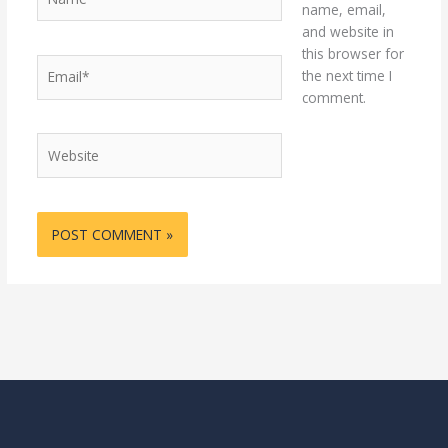
name, email,
and website in
this browser for
Email*
the next time I
comment.
Website