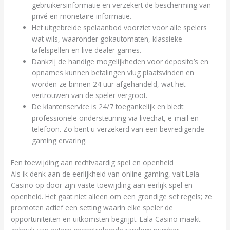
gebruikersinformatie en verzekert de bescherming van
privé en monetaire informatie.
Het uitgebreide spelaanbod voorziet voor alle spelers
wat wils, waaronder gokautomaten, klassieke
tafelspellen en live dealer games.
Dankzij de handige mogelijkheden voor deposito’s en
opnames kunnen betalingen vlug plaatsvinden en
worden ze binnen 24 uur afgehandeld, wat het
vertrouwen van de speler vergroot.
De klantenservice is 24/7 toegankelijk en biedt
professionele ondersteuning via livechat, e-mail en
telefoon. Zo bent u verzekerd van een bevredigende
gaming ervaring.
Een toewijding aan rechtvaardig spel en openheid
Als ik denk aan de eerlijkheid van online gaming, valt Lala
Casino op door zijn vaste toewijding aan eerlijk spel en
openheid. Het gaat niet alleen om een grondige set regels; ze
promoten actief een setting waarin elke speler de
opportuniteiten en uitkomsten begrijpt. Lala Casino maakt