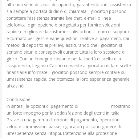
atto una serie di canali di supporto, garantendo che l’assistenza
sia sempre a portata di clic o di chiamata. I giocatori possono
contattare l’assistenza tramite live chat, e-mail o linea
telefonica: ogni opzione è progettata per fornire soluzioni
rapide e migliorare la customer satisfaction. Il team di supporto
è formato per gestire varie questioni relative ai pagamenti, dai
metodi di deposito ai prelievi, assicurando che i giocatori si
sentano sicuri e consapevoli durante tutta la loro sessione di
gioco. Con un impegno costante per la libertà di scelta e la
trasparenza, Legiano Casino consente ai giocatori di fare scelte
finanziarie informate. I giocatori possono sempre contare su
un’assistenza rapida, che ottimizza la loro esperienza generale
al casinò.
Conclusione
In sintesi, le opzioni di pagamento di
Legiano Casino
mostrano
un forte impegno per la soddisfazione degli utenti in Italia.
Grazie a una gamma di opzioni di pagamento, operazioni
veloci e commissioni basse, i giocatori possono godere di
un’esperienza senza intoppi. L’attenzione alla protezione