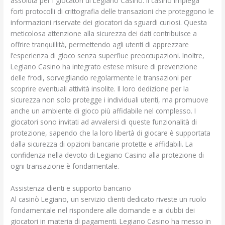
assoluta per i giocatori di Legiano Casino. Il casinò impiega
forti protocolli di crittografia delle transazioni che proteggono le
informazioni riservate dei giocatori da sguardi curiosi. Questa
meticolosa attenzione alla sicurezza dei dati contribuisce a
offrire tranquillità, permettendo agli utenti di apprezzare
l’esperienza di gioco senza superflue preoccupazioni. Inoltre,
Legiano Casino ha integrato estese misure di prevenzione
delle frodi, sorvegliando regolarmente le transazioni per
scoprire eventuali attività insolite. Il loro dedizione per la
sicurezza non solo protegge i individuali utenti, ma promuove
anche un ambiente di gioco più affidabile nel complesso. I
giocatori sono invitati ad avvalersi di queste funzionalità di
protezione, sapendo che la loro libertà di giocare è supportata
dalla sicurezza di opzioni bancarie protette e affidabili. La
confidenza nella devoto di Legiano Casino alla protezione di
ogni transazione è fondamentale.
Assistenza clienti e supporto bancario
Al casinò Legiano, un servizio clienti dedicato riveste un ruolo
fondamentale nel rispondere alle domande e ai dubbi dei
giocatori in materia di pagamenti. Legiano Casino ha messo in