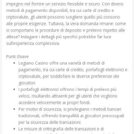
impegno nel fornire un servizio flessibile e sicuro. Con diversi
metodi di pagamento disponibili, tra cui carte di credito e
criptovalute, gli utenti possono scegliere quello più consono
alle proprie esigenze. Tuttavia, la vera domanda rimane: come
si comportano le procedure di deposito e prelievo rispetto alle
attese? Indagare i dettagli più specifici potrebbe far luce
sull’esperienza complessiva.
Punti chiave
Legiano Casino offre una varietà di metodi di
pagamento, tra cui carte di credito, portafogli elettronici e
criptovalute, per soddisfare le diverse preferenze dei
giocatori.
I portafogli elettronici offrono i tempi di prelievo più
veloci, risultando attraenti per gli utenti che vogliono
accedere velocemente ai propri fondi.
Per motivi di sicurezza, si privilegiano i metodi bancari
tradizionali, offrendo tranquillità ai giocatori preoccupati
per la sicurezza delle transazioni.
Le misure di crittografia delle transazioni e di